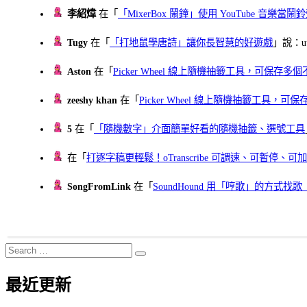
李紹煒
在「
「MixerBox 鬧鐘」使用 YouTube 音樂
Tugy
在「
「打地鼠學唐詩」讓你長智慧的好遊戲
」說：uu
Aston
在「
Picker Wheel 線上隨機抽籤工具，可保存
zeeshy khan
在「
Picker Wheel 線上隨機抽籤工具，
5
在「
「隨機數字」介面簡單好看的隨機抽籤、選號工具
在「
打逐字稿更輕鬆！oTranscribe 可調速、可暫停
SongFromLink
在「
SoundHound 用「哼歌」的方式
Search
Search
for:
最近更新