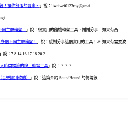
當鬧鈴聲！讓你舒服的醒來～
」說：liweiwei0123roy@gmai...
gi
多個不同主題輪盤！
」說：很實用的隨機轉盤工具，謝謝分享！如果有西...
可保存多個不同主題輪盤！
」說：感謝分享這個實用的工具！🎉 如果有需要波..
」說：7 8 14 16 17 18 20 2...
、可加入時間標籤的線上聽寫工具
」說：？？？
找歌（音樂識別軟體）
」說：這篇介紹 SoundHound 的情境很...