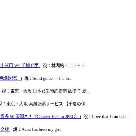
oid 中試用 WP 手機介面
」說：林湖銘。。。。。
（FB傳訊軟體）
」說：Solid guide — the lo...
」說：東京・大阪 日本女生預約指南 認準 千夏...
說：東京・大阪 高級派遣サービス 【千夏の伊...
50 張照片！（Convert Heic to JPEG）
」說：Love that I can batc...
體中文版
」說：Avast has been my go...