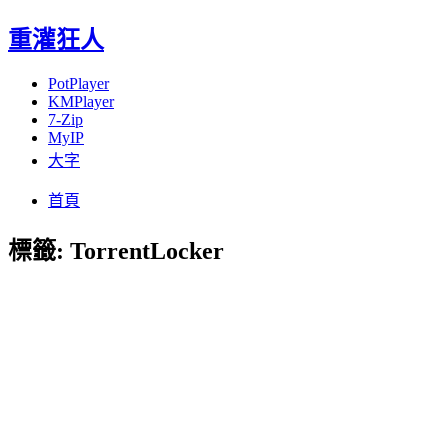
重灌狂人
PotPlayer
KMPlayer
7-Zip
MyIP
大字
Menu
Skip
首頁
to
content
標籤:
TorrentLocker