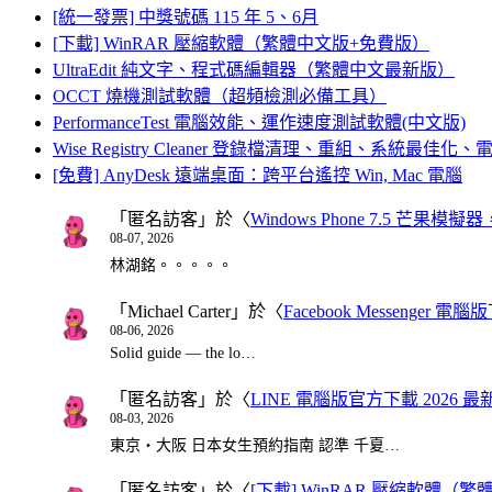
[統一發票] 中獎號碼 115 年 5、6月
[下載] WinRAR 壓縮軟體（繁體中文版+免費版）
UltraEdit 純文字、程式碼編輯器（繁體中文最新版）
OCCT 燒機測試軟體（超頻檢測必備工具）
PerformanceTest 電腦效能、運作速度測試軟體(中文版)
Wise Registry Cleaner 登錄檔清理、重組、系統最佳
[免費] AnyDesk 遠端桌面：跨平台遙控 Win, Mac 電腦
「
匿名訪客
」於〈
Windows Phone 7.5 芒果模擬
08-07, 2026
林湖銘。。。。。
「
Michael Carter
」於〈
Facebook Messenger
08-06, 2026
Solid guide — the lo…
「
匿名訪客
」於〈
LINE 電腦版官方下載 2026 最
08-03, 2026
東京・大阪 日本女生預約指南 認準 千夏…
「
匿名訪客
」於〈
[下載] WinRAR 壓縮軟體（