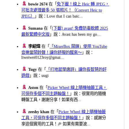
bowie 2674
在「
免下載！線上 Heic 轉 JPEG，
可批次處理最多 50 張照片！（Convert Heic to
JPEG）
」說：Love that I can batc...
Sumana
在「
[下載] avast! 免費防毒軟體 2025
最新繁體中文版
」說：Avast has been my go...
李紹煒
在「
「MixerBox 鬧鐘」使用 YouTube
音樂當鬧鈴聲！讓你舒服的醒來～
」說：
liweiwei0123roy@gmai...
Tugy
在「
「打地鼠學唐詩」讓你長智慧的好
遊戲
」說：uugi
Aston
在「
Picker Wheel 線上隨機抽籤工具，
可保存多個不同主題輪盤！
」說：很實用的隨機
轉盤工具，謝謝分享！如果有西...
zeeshy khan
在「
Picker Wheel 線上隨機抽籤
工具，可保存多個不同主題輪盤！
」說：感謝分
享這個實用的工具！🎉 如果有需要波...