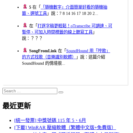
5
在「
「隨機數字」介面簡單好看的隨機抽
籤、選號工具
」說：7 8 14 16 17 18 20 2...
在「
打逐字稿更輕鬆！oTranscribe 可調速、可
暫停、可加入時間標籤的線上聽寫工具
」
說：？？？
SongFromLink
在「
SoundHound 用「哼歌」
的方式找歌（音樂識別軟體）
」說：這篇介紹
SoundHound 的情境很...
Search
Search
for:
最近更新
[統一發票] 中獎號碼 115 年 5、6月
[下載] WinRAR 壓縮軟體（繁體中文版+免費版）