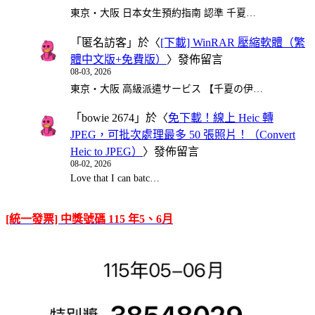
東京・大阪 日本女生預約指南 認準 千夏…
「
匿名訪客
」於〈
[下載] WinRAR 壓縮軟體（繁
體中文版+免費版）
〉發佈留言
08-03, 2026
東京・大阪 高級派遣サービス 【千夏の伊…
「
bowie 2674
」於〈
免下載！線上 Heic 轉
JPEG，可批次處理最多 50 張照片！（Convert
Heic to JPEG）
〉發佈留言
08-02, 2026
Love that I can batc…
[統一發票] 中獎號碼 115 年5、6月