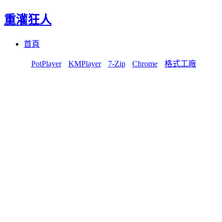
重灌狂人
Menu
Skip
首頁
to
content
PotPlayer
KMPlayer
7-Zip
Chrome
格式工廠