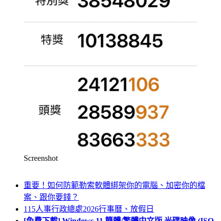
Screenshot
重要！如何防範勒索軟體綁架你的電腦、加密你的檔
案、跟你要錢？
115人事行政總處2026行事曆、放假日
[免費下載] Windows 11 簡體/繁體中文版 光碟映像 (ISO