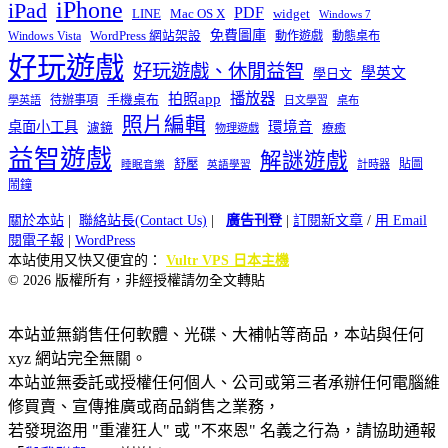
iPhone
iPad
PDF
widget
LINE
Mac OS X
Windows 7
免費圖庫
Windows Vista
WordPress 網站架設
動作遊戲
動態桌布
好玩遊戲
好玩遊戲、休閒益智
學英文
學日文
播放器
拍照app
待辦事項
手機桌布
學英語
日文學習
桌布
照片編輯
桌面小工具
環境音
濾鏡
療癒
物理遊戲
益智遊戲
解謎遊戲
舒壓
貼圖
計時器
睡眠音樂
英語學習
鬧鐘
關於本站
|
聯絡站長(Contact Us)
|
廣告刊登
|
訂閱新文章
/
用 Email
閱電子報
|
WordPress
本站使用又快又便宜的：
Vultr VPS 日本主機
© 2026 版權所有，非經授權請勿全文轉貼
本站並無銷售任何軟體、光碟、大補帖等商品，本站與任何
xyz 網站完全無關。
本站並無委託或授權任何個人、公司或第三者承辦任何電腦維
修買賣、宣傳推廣或商品銷售之業務，
若發現盜用 "重灌狂人" 或 "不來恩" 名義之行為，請協助通報