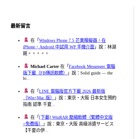
最新留言
在「
Windows Phone 7.5 芒果模擬器，在
iPhone、Android 中試用 WP 手機介面
」說：林湖
銘。。。。。
Michael Carter
在「
Facebook Messenger 電腦
版下載（FB傳訊軟體）
」說：Solid guide — the
lo...
在「
LINE 電腦版官方下載 2026 最新版
（Win+Mac 版）
」說：東京・大阪 日本女生預約
指南 認準 千夏...
在「
[下載] WinRAR 壓縮軟體（繁體中文版
+免費版）
」說：東京・大阪 高級派遣サービス
【千夏の伊...