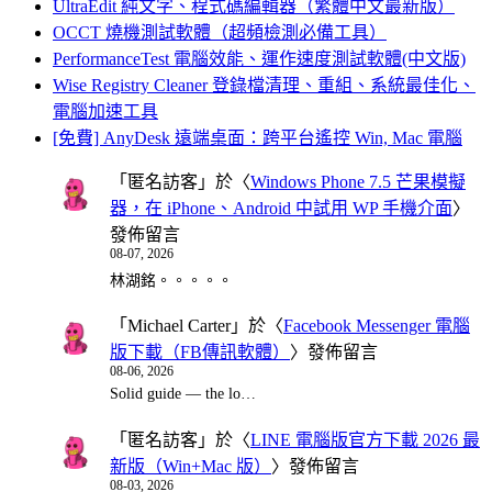
UltraEdit 純文字、程式碼編輯器（繁體中文最新版）
OCCT 燒機測試軟體（超頻檢測必備工具）
PerformanceTest 電腦效能、運作速度測試軟體(中文版)
Wise Registry Cleaner 登錄檔清理、重組、系統最佳化、
電腦加速工具
[免費] AnyDesk 遠端桌面：跨平台遙控 Win, Mac 電腦
「
匿名訪客
」於〈
Windows Phone 7.5 芒果模擬
器，在 iPhone、Android 中試用 WP 手機介面
〉
發佈留言
08-07, 2026
林湖銘。。。。。
「
Michael Carter
」於〈
Facebook Messenger 電腦
版下載（FB傳訊軟體）
〉發佈留言
08-06, 2026
Solid guide — the lo…
「
匿名訪客
」於〈
LINE 電腦版官方下載 2026 最
新版（Win+Mac 版）
〉發佈留言
08-03, 2026