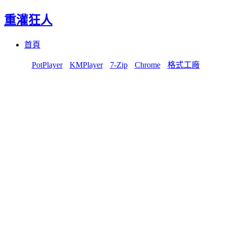
重灌狂人
Menu
Skip
首頁
to
content
PotPlayer
KMPlayer
7-Zip
Chrome
格式工廠