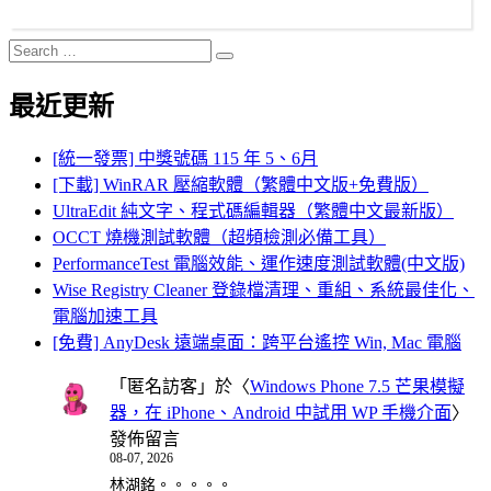
Search
Search
for:
最近更新
[統一發票] 中獎號碼 115 年 5、6月
[下載] WinRAR 壓縮軟體（繁體中文版+免費版）
UltraEdit 純文字、程式碼編輯器（繁體中文最新版）
OCCT 燒機測試軟體（超頻檢測必備工具）
PerformanceTest 電腦效能、運作速度測試軟體(中文版)
Wise Registry Cleaner 登錄檔清理、重組、系統最佳化、
電腦加速工具
[免費] AnyDesk 遠端桌面：跨平台遙控 Win, Mac 電腦
「
匿名訪客
」於〈
Windows Phone 7.5 芒果模擬
器，在 iPhone、Android 中試用 WP 手機介面
〉
發佈留言
08-07, 2026
林湖銘。。。。。