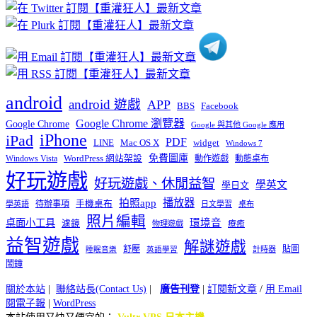
分
類
android
android 遊戲
APP
BBS
Facebook
Google Chrome 瀏覽器
Google Chrome
Google 與其他 Google 應用
iPhone
iPad
PDF
widget
LINE
Mac OS X
Windows 7
免費圖庫
Windows Vista
WordPress 網站架設
動作遊戲
動態桌布
好玩遊戲
好玩遊戲、休閒益智
學英文
學日文
播放器
拍照app
待辦事項
手機桌布
學英語
日文學習
桌布
照片編輯
桌面小工具
環境音
濾鏡
療癒
物理遊戲
益智遊戲
解謎遊戲
舒壓
貼圖
計時器
睡眠音樂
英語學習
鬧鐘
關於本站
|
聯絡站長(Contact Us)
|
廣告刊登
|
訂閱新文章
/
用 Email
閱電子報
|
WordPress