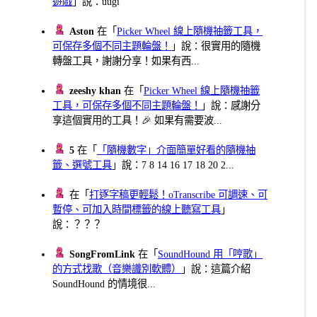
遊戲
」說：uugi
Aston
在「
Picker Wheel 線上隨機抽籤工具，
可保存多個不同主題輪盤！
」說：很實用的隨機
轉盤工具，謝謝分享！如果有西...
zeeshy khan
在「
Picker Wheel 線上隨機抽籤
工具，可保存多個不同主題輪盤！
」說：感謝分
享這個實用的工具！🎉 如果有需要波...
5
在「
「隨機數字」介面簡單好看的隨機抽
籤、選號工具
」說：7 8 14 16 17 18 20 2...
在「
打逐字稿更輕鬆！oTranscribe 可調速、可
暫停、可加入時間標籤的線上聽寫工具
」
說：？？？
SongFromLink
在「
SoundHound 用「哼歌」
的方式找歌（音樂識別軟體）
」說：這篇介紹
SoundHound 的情境很...