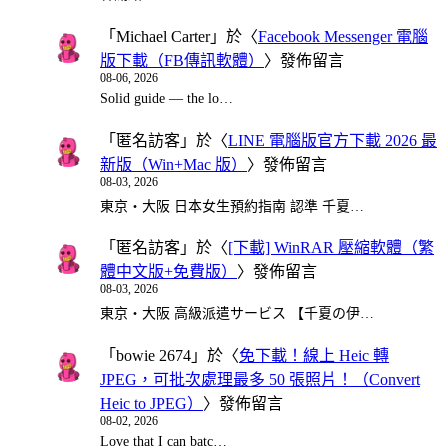
「
Michael Carter
」於〈
Facebook Messenger 電腦
版下載（FB傳訊軟體）
〉發佈留言
08-06, 2026
Solid guide — the lo…
「
匿名訪客
」於〈
LINE 電腦版官方下載 2026 最
新版（Win+Mac 版）
〉發佈留言
08-03, 2026
東京・大阪 日本女生預約指南 認準 千夏…
「
匿名訪客
」於〈
[下載] WinRAR 壓縮軟體（繁
體中文版+免費版）
〉發佈留言
08-03, 2026
東京・大阪 高級派遣サービス 【千夏の伊…
「
bowie 2674
」於〈
免下載！線上 Heic 轉
JPEG，可批次處理最多 50 張照片！（Convert
Heic to JPEG）
〉發佈留言
08-02, 2026
Love that I can batc…