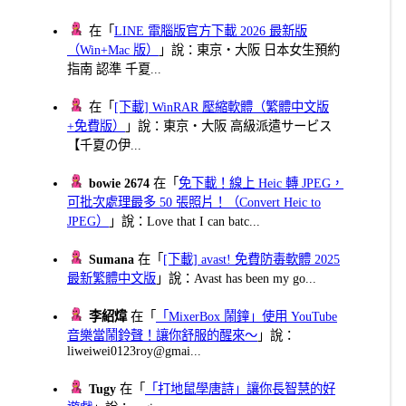
在「
LINE 電腦版官方下載 2026 最新版
（Win+Mac 版）
」說：東京・大阪 日本女生預約
指南 認準 千夏...
在「
[下載] WinRAR 壓縮軟體（繁體中文版
+免費版）
」說：東京・大阪 高級派遣サービス
【千夏の伊...
bowie 2674
在「
免下載！線上 Heic 轉 JPEG，
可批次處理最多 50 張照片！（Convert Heic to
JPEG）
」說：Love that I can batc...
Sumana
在「
[下載] avast! 免費防毒軟體 2025
最新繁體中文版
」說：Avast has been my go...
李紹煒
在「
「MixerBox 鬧鐘」使用 YouTube
音樂當鬧鈴聲！讓你舒服的醒來～
」說：
liweiwei0123roy@gmai...
Tugy
在「
「打地鼠學唐詩」讓你長智慧的好