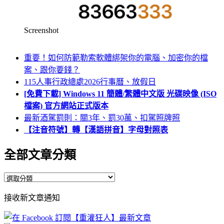
Screenshot
重要！如何防範勒索軟體綁架你的電腦、加密你的檔
案、跟你要錢？
115人事行政總處2026行事曆、放假日
[免費下載] Windows 11 簡體/繁體中文版 光碟映像 (ISO
檔案) 官方網站正式版本
最新酒駕罰則：關3年、罰30萬、扣駕照牌照
【注音符號】轉【漢語拼音】字母對照表
全部文章分類
全
部
接收新文章通知
文
章