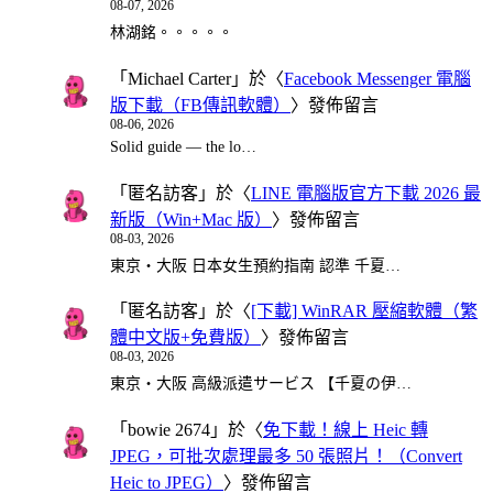
08-07, 2026
林湖銘。。。。。
「
Michael Carter
」於〈
Facebook Messenger 電腦
版下載（FB傳訊軟體）
〉發佈留言
08-06, 2026
Solid guide — the lo…
「
匿名訪客
」於〈
LINE 電腦版官方下載 2026 最
新版（Win+Mac 版）
〉發佈留言
08-03, 2026
東京・大阪 日本女生預約指南 認準 千夏…
「
匿名訪客
」於〈
[下載] WinRAR 壓縮軟體（繁
體中文版+免費版）
〉發佈留言
08-03, 2026
東京・大阪 高級派遣サービス 【千夏の伊…
「
bowie 2674
」於〈
免下載！線上 Heic 轉
JPEG，可批次處理最多 50 張照片！（Convert
Heic to JPEG）
〉發佈留言