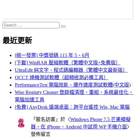
Search
Search
for:
最近更新
[統一發票] 中獎號碼 115 年 5、6月
[下載] WinRAR 壓縮軟體（繁體中文版+免費版）
UltraEdit 純文字、程式碼編輯器（繁體中文最新版）
OCCT 燒機測試軟體（超頻檢測必備工具）
PerformanceTest 電腦效能、運作速度測試軟體(中文版)
Wise Registry Cleaner 登錄檔清理、重組、系統最佳化、
電腦加速工具
[免費] AnyDesk 遠端桌面：跨平台遙控 Win, Mac 電腦
「
匿名訪客
」於〈
Windows Phone 7.5 芒果模擬
器，在 iPhone、Android 中試用 WP 手機介面
〉
發佈留言