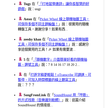
Tugy
在「
「打地鼠學唐詩」讓你長智慧的好
遊戲
」說：uugi
Aston
在「
Picker Wheel 線上隨機抽籤工具，
可保存多個不同主題輪盤！
」說：很實用的隨機
轉盤工具，謝謝分享！如果有西...
zeeshy khan
在「
Picker Wheel 線上隨機抽籤
工具，可保存多個不同主題輪盤！
」說：感謝分
享這個實用的工具！🎉 如果有需要波...
5
在「
「隨機數字」介面簡單好看的隨機抽
籤、選號工具
」說：7 8 14 16 17 18 20 2...
在「
打逐字稿更輕鬆！oTranscribe 可調速、可
暫停、可加入時間標籤的線上聽寫工具
」
說：？？？
SongFromLink
在「
SoundHound 用「哼歌」
的方式找歌（音樂識別軟體）
」說：這篇介紹
SoundHound 的情境很...