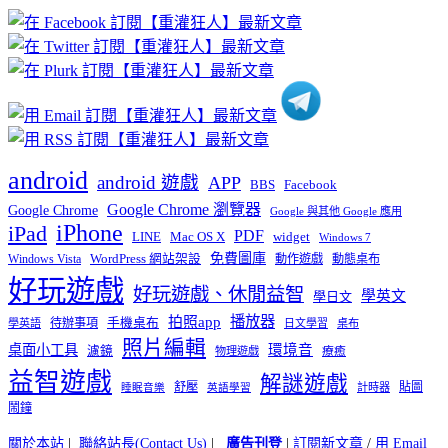
章
分
類
android
android 遊戲
APP
BBS
Facebook
Google Chrome 瀏覽器
Google Chrome
Google 與其他 Google 應用
iPhone
iPad
PDF
widget
LINE
Mac OS X
Windows 7
免費圖庫
Windows Vista
WordPress 網站架設
動作遊戲
動態桌布
好玩遊戲
好玩遊戲、休閒益智
學英文
學日文
播放器
拍照app
待辦事項
手機桌布
學英語
日文學習
桌布
照片編輯
桌面小工具
環境音
濾鏡
療癒
物理遊戲
益智遊戲
解謎遊戲
舒壓
貼圖
計時器
睡眠音樂
英語學習
鬧鐘
關於本站
|
聯絡站長(Contact Us)
|
廣告刊登
|
訂閱新文章
/
用 Email