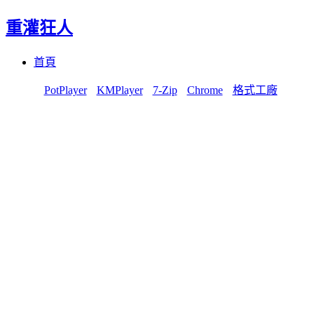
重灌狂人
Menu
Skip
首頁
to
content
PotPlayer
KMPlayer
7-Zip
Chrome
格式工廠