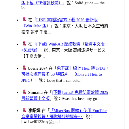
版下載（FB傳訊軟體）
」說：Solid guide — the
lo...
在「
LINE 電腦版官方下載 2026 最新版
（Win+Mac 版）
」說：東京・大阪 日本女生預約
指南 認準 千夏...
在「
[下載] WinRAR 壓縮軟體（繁體中文版
+免費版）
」說：東京・大阪 高級派遣サービス
【千夏の伊...
bowie 2674
在「
免下載！線上 Heic 轉 JPEG，
可批次處理最多 50 張照片！（Convert Heic to
JPEG）
」說：Love that I can batc...
Sumana
在「
[下載] avast! 免費防毒軟體 2025
最新繁體中文版
」說：Avast has been my go...
李紹煒
在「
「MixerBox 鬧鐘」使用 YouTube
音樂當鬧鈴聲！讓你舒服的醒來～
」說：
liweiwei0123roy@gmai...