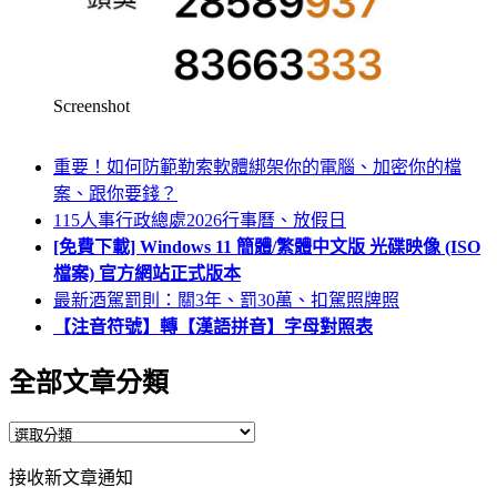
Screenshot
重要！如何防範勒索軟體綁架你的電腦、加密你的檔
案、跟你要錢？
115人事行政總處2026行事曆、放假日
[免費下載] Windows 11 簡體/繁體中文版 光碟映像 (ISO
檔案) 官方網站正式版本
最新酒駕罰則：關3年、罰30萬、扣駕照牌照
【注音符號】轉【漢語拼音】字母對照表
全部文章分類
全
部
接收新文章通知
文