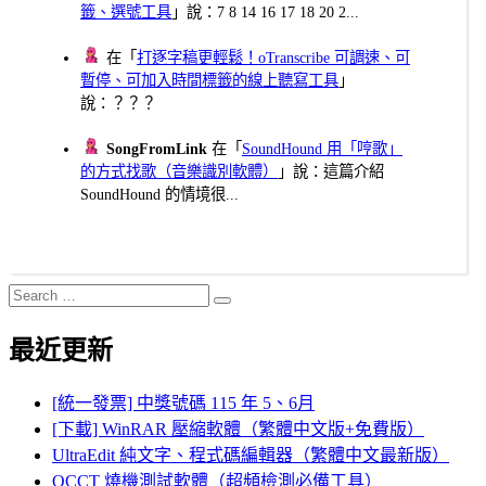
籤、選號工具
」說：7 8 14 16 17 18 20 2...
在「
打逐字稿更輕鬆！oTranscribe 可調速、可
暫停、可加入時間標籤的線上聽寫工具
」
說：？？？
SongFromLink
在「
SoundHound 用「哼歌」
的方式找歌（音樂識別軟體）
」說：這篇介紹
SoundHound 的情境很...
Search
Search
for:
最近更新
[統一發票] 中獎號碼 115 年 5、6月
[下載] WinRAR 壓縮軟體（繁體中文版+免費版）
UltraEdit 純文字、程式碼編輯器（繁體中文最新版）
OCCT 燒機測試軟體（超頻檢測必備工具）