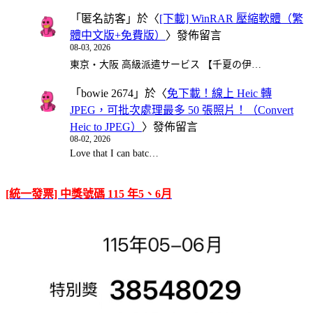
「
匿名訪客
」於〈
[下載] WinRAR 壓縮軟體（繁
體中文版+免費版）
〉發佈留言
08-03, 2026
東京・大阪 高級派遣サービス 【千夏の伊…
「
bowie 2674
」於〈
免下載！線上 Heic 轉
JPEG，可批次處理最多 50 張照片！（Convert
Heic to JPEG）
〉發佈留言
08-02, 2026
Love that I can batc…
[統一發票] 中獎號碼 115 年5、6月