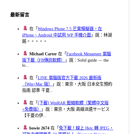
最新留言
在「
Windows Phone 7.5 芒果模擬器，在
iPhone、Android 中試用 WP 手機介面
」說：林湖
銘。。。。。
Michael Carter
在「
Facebook Messenger 電腦
版下載（FB傳訊軟體）
」說：Solid guide — the
lo...
在「
LINE 電腦版官方下載 2026 最新版
（Win+Mac 版）
」說：東京・大阪 日本女生預約
指南 認準 千夏...
在「
[下載] WinRAR 壓縮軟體（繁體中文版
+免費版）
」說：東京・大阪 高級派遣サービス
【千夏の伊...
bowie 2674
在「
免下載！線上 Heic 轉 JPEG，