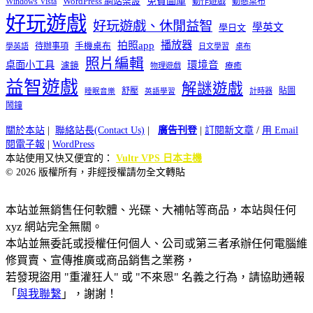
免費圖庫
Windows Vista
WordPress 網站架設
動作遊戲
動態桌布
好玩遊戲
好玩遊戲、休閒益智
學英文
學日文
播放器
拍照app
待辦事項
手機桌布
學英語
日文學習
桌布
照片編輯
桌面小工具
環境音
濾鏡
療癒
物理遊戲
益智遊戲
解謎遊戲
舒壓
貼圖
計時器
睡眠音樂
英語學習
鬧鐘
關於本站
|
聯絡站長(Contact Us)
|
廣告刊登
|
訂閱新文章
/
用 Email
閱電子報
|
WordPress
本站使用又快又便宜的：
Vultr VPS 日本主機
© 2026 版權所有，非經授權請勿全文轉貼
本站並無銷售任何軟體、光碟、大補帖等商品，本站與任何
xyz 網站完全無關。
本站並無委託或授權任何個人、公司或第三者承辦任何電腦維
修買賣、宣傳推廣或商品銷售之業務，
若發現盜用 "重灌狂人" 或 "不來恩" 名義之行為，請協助通報
「
與我聯繫
」，謝謝！