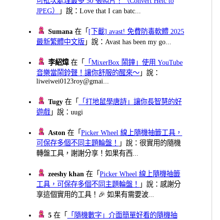
可批次處理最多 50 張照片！（Convert Heic to
JPEG）
」說：Love that I can batc...
Sumana
在「
[下載] avast! 免費防毒軟體 2025
最新繁體中文版
」說：Avast has been my go...
李紹煒
在「
「MixerBox 鬧鐘」使用 YouTube
音樂當鬧鈴聲！讓你舒服的醒來～
」說：
liweiwei0123roy@gmai...
Tugy
在「
「打地鼠學唐詩」讓你長智慧的好
遊戲
」說：uugi
Aston
在「
Picker Wheel 線上隨機抽籤工具，
可保存多個不同主題輪盤！
」說：很實用的隨機
轉盤工具，謝謝分享！如果有西...
zeeshy khan
在「
Picker Wheel 線上隨機抽籤
工具，可保存多個不同主題輪盤！
」說：感謝分
享這個實用的工具！🎉 如果有需要波...
5
在「
「隨機數字」介面簡單好看的隨機抽