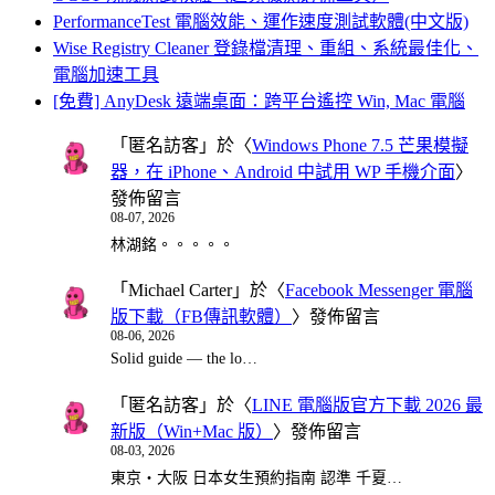
PerformanceTest 電腦效能、運作速度測試軟體(中文版)
Wise Registry Cleaner 登錄檔清理、重組、系統最佳化、
電腦加速工具
[免費] AnyDesk 遠端桌面：跨平台遙控 Win, Mac 電腦
「
匿名訪客
」於〈
Windows Phone 7.5 芒果模擬
器，在 iPhone、Android 中試用 WP 手機介面
〉
發佈留言
08-07, 2026
林湖銘。。。。。
「
Michael Carter
」於〈
Facebook Messenger 電腦
版下載（FB傳訊軟體）
〉發佈留言
08-06, 2026
Solid guide — the lo…
「
匿名訪客
」於〈
LINE 電腦版官方下載 2026 最
新版（Win+Mac 版）
〉發佈留言
08-03, 2026
東京・大阪 日本女生預約指南 認準 千夏…