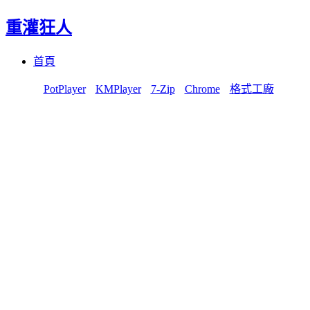
重灌狂人
Menu
Skip
首頁
to
content
PotPlayer
KMPlayer
7-Zip
Chrome
格式工廠