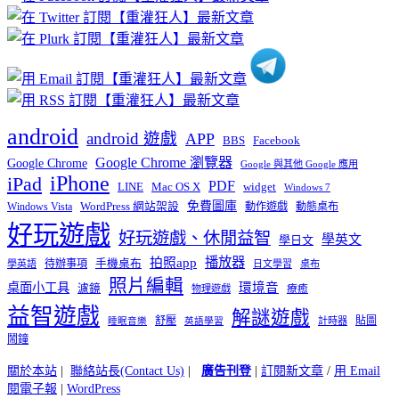
分
類
android
android 遊戲
APP
BBS
Facebook
Google Chrome 瀏覽器
Google Chrome
Google 與其他 Google 應用
iPhone
iPad
PDF
widget
LINE
Mac OS X
Windows 7
免費圖庫
Windows Vista
WordPress 網站架設
動作遊戲
動態桌布
好玩遊戲
好玩遊戲、休閒益智
學英文
學日文
播放器
拍照app
待辦事項
手機桌布
學英語
日文學習
桌布
照片編輯
桌面小工具
環境音
濾鏡
療癒
物理遊戲
益智遊戲
解謎遊戲
舒壓
貼圖
計時器
睡眠音樂
英語學習
鬧鐘
關於本站
|
聯絡站長(Contact Us)
|
廣告刊登
|
訂閱新文章
/
用 Email
閱電子報
|
WordPress