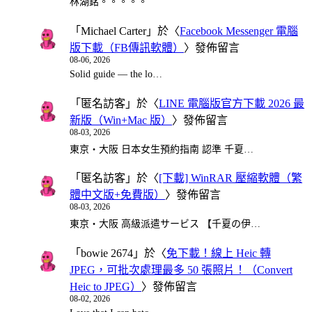
林湖銘。。。。。
「
Michael Carter
」於〈
Facebook Messenger 電腦
版下載（FB傳訊軟體）
〉發佈留言
08-06, 2026
Solid guide — the lo…
「
匿名訪客
」於〈
LINE 電腦版官方下載 2026 最
新版（Win+Mac 版）
〉發佈留言
08-03, 2026
東京・大阪 日本女生預約指南 認準 千夏…
「
匿名訪客
」於〈
[下載] WinRAR 壓縮軟體（繁
體中文版+免費版）
〉發佈留言
08-03, 2026
東京・大阪 高級派遣サービス 【千夏の伊…
「
bowie 2674
」於〈
免下載！線上 Heic 轉
JPEG，可批次處理最多 50 張照片！（Convert
Heic to JPEG）
〉發佈留言
08-02, 2026