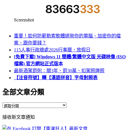
Screenshot
重要！如何防範勒索軟體綁架你的電腦、加密你的檔
案、跟你要錢？
115人事行政總處2026行事曆、放假日
[免費下載] Windows 11 簡體/繁體中文版 光碟映像 (ISO
檔案) 官方網站正式版本
最新酒駕罰則：關3年、罰30萬、扣駕照牌照
【注音符號】轉【漢語拼音】字母對照表
全部文章分類
全
部
接收新文章通知
文
章