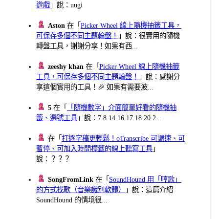
遊戲
」說：uugi
Aston
在「
Picker Wheel 線上隨機抽籤工具，
可保存多個不同主題輪盤！
」說：很實用的隨機
轉盤工具，謝謝分享！如果有西...
zeeshy khan
在「
Picker Wheel 線上隨機抽籤
工具，可保存多個不同主題輪盤！
」說：感謝分
享這個實用的工具！🎉 如果有需要波...
5
在「
「隨機數字」介面簡單好看的隨機抽
籤、選號工具
」說：7 8 14 16 17 18 20 2...
在「
打逐字稿更輕鬆！oTranscribe 可調速、可
暫停、可加入時間標籤的線上聽寫工具
」
說：？？？
SongFromLink
在「
SoundHound 用「哼歌」
的方式找歌（音樂識別軟體）
」說：這篇介紹
SoundHound 的情境很...