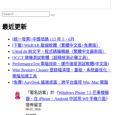
Search
Search
for:
最近更新
[統一發票] 中獎號碼 115 年 5、6月
[下載] WinRAR 壓縮軟體（繁體中文版+免費版）
UltraEdit 純文字、程式碼編輯器（繁體中文最新版）
OCCT 燒機測試軟體（超頻檢測必備工具）
PerformanceTest 電腦效能、運作速度測試軟體(中文版)
Wise Registry Cleaner 登錄檔清理、重組、系統最佳化、
電腦加速工具
[免費] AnyDesk 遠端桌面：跨平台遙控 Win, Mac 電腦
「
匿名訪客
」於〈
Windows Phone 7.5 芒果模擬
器，在 iPhone、Android 中試用 WP 手機介面
〉
發佈留言
08-07, 2026