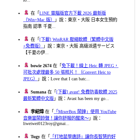
在「
LINE 電腦版官方下載 2026 最新版
（Win+Mac 版）
」說：東京・大阪 日本女生預約
指南 認準 千夏...
在「
[下載] WinRAR 壓縮軟體（繁體中文版
+免費版）
」說：東京・大阪 高級派遣サービス
【千夏の伊...
bowie 2674
在「
免下載！線上 Heic 轉 JPEG，
可批次處理最多 50 張照片！（Convert Heic to
JPEG）
」說：Love that I can batc...
Sumana
在「
[下載] avast! 免費防毒軟體 2025
最新繁體中文版
」說：Avast has been my go...
李紹煒
在「
「MixerBox 鬧鐘」使用 YouTube
音樂當鬧鈴聲！讓你舒服的醒來～
」說：
liweiwei0123roy@gmai...
Tugy
在「
「打地鼠學唐詩」讓你長智慧的好