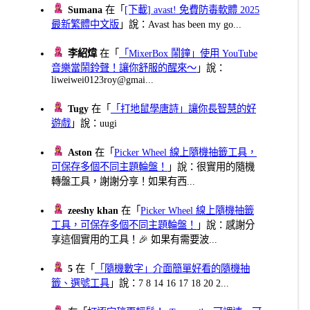
Sumana
在「
[下載] avast! 免費防毒軟體 2025
最新繁體中文版
」說：Avast has been my go...
李紹煒
在「
「MixerBox 鬧鐘」使用 YouTube
音樂當鬧鈴聲！讓你舒服的醒來～
」說：
liweiwei0123roy@gmai...
Tugy
在「
「打地鼠學唐詩」讓你長智慧的好
遊戲
」說：uugi
Aston
在「
Picker Wheel 線上隨機抽籤工具，
可保存多個不同主題輪盤！
」說：很實用的隨機
轉盤工具，謝謝分享！如果有西...
zeeshy khan
在「
Picker Wheel 線上隨機抽籤
工具，可保存多個不同主題輪盤！
」說：感謝分
享這個實用的工具！🎉 如果有需要波...
5
在「
「隨機數字」介面簡單好看的隨機抽
籤、選號工具
」說：7 8 14 16 17 18 20 2...