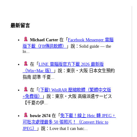
最新留言
Michael Carter
在「
Facebook Messenger 電腦
版下載（FB傳訊軟體）
」說：Solid guide — the
lo...
在「
LINE 電腦版官方下載 2026 最新版
（Win+Mac 版）
」說：東京・大阪 日本女生預約
指南 認準 千夏...
在「
[下載] WinRAR 壓縮軟體（繁體中文版
+免費版）
」說：東京・大阪 高級派遣サービス
【千夏の伊...
bowie 2674
在「
免下載！線上 Heic 轉 JPEG，
可批次處理最多 50 張照片！（Convert Heic to
JPEG）
」說：Love that I can batc...