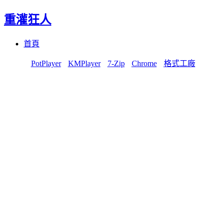
重灌狂人
Menu
Skip
首頁
to
content
PotPlayer
KMPlayer
7-Zip
Chrome
格式工廠