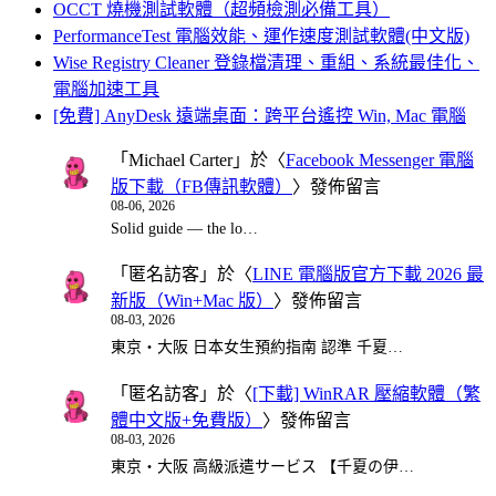
OCCT 燒機測試軟體（超頻檢測必備工具）
PerformanceTest 電腦效能、運作速度測試軟體(中文版)
Wise Registry Cleaner 登錄檔清理、重組、系統最佳化、
電腦加速工具
[免費] AnyDesk 遠端桌面：跨平台遙控 Win, Mac 電腦
「
Michael Carter
」於〈
Facebook Messenger 電腦
版下載（FB傳訊軟體）
〉發佈留言
08-06, 2026
Solid guide — the lo…
「
匿名訪客
」於〈
LINE 電腦版官方下載 2026 最
新版（Win+Mac 版）
〉發佈留言
08-03, 2026
東京・大阪 日本女生預約指南 認準 千夏…
「
匿名訪客
」於〈
[下載] WinRAR 壓縮軟體（繁
體中文版+免費版）
〉發佈留言
08-03, 2026
東京・大阪 高級派遣サービス 【千夏の伊…