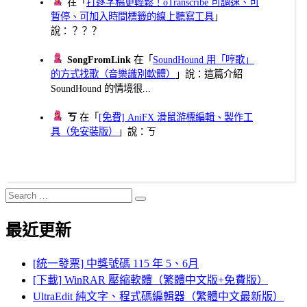
在「
打逐字稿更輕鬆！oTranscribe 可調速、可
暫停、可加入時間標籤的線上聽寫工具
」
說：？？？
SongFromLink
在「
SoundHound 用「哼歌」
的方式找歌（音樂識別軟體）
」說：這篇介紹
SoundHound 的情境很...
ㄎ
在「
[免費] AniFX 滑鼠游標編輯、製作工
具（免安裝版）
」說：ㄎ
Search
Search
for:
最近更新
[統一發票] 中獎號碼 115 年 5、6月
[下載] WinRAR 壓縮軟體（繁體中文版+免費版）
UltraEdit 純文字、程式碼編輯器（繁體中文最新版）