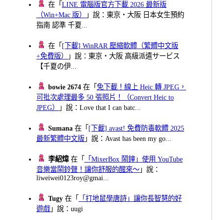
在「
LINE 電腦版官方下載 2026 最新版
（Win+Mac 版）
」說：東京・大阪 日本女生預約
指南 認準 千夏...
在「
[下載] WinRAR 壓縮軟體（繁體中文版
+免費版）
」說：東京・大阪 高級派遣サービス
【千夏の伊...
bowie 2674
在「
免下載！線上 Heic 轉 JPEG，
可批次處理最多 50 張照片！（Convert Heic to
JPEG）
」說：Love that I can batc...
Sumana
在「
[下載] avast! 免費防毒軟體 2025
最新繁體中文版
」說：Avast has been my go...
李紹煒
在「
「MixerBox 鬧鐘」使用 YouTube
音樂當鬧鈴聲！讓你舒服的醒來～
」說：
liweiwei0123roy@gmai...
Tugy
在「
「打地鼠學唐詩」讓你長智慧的好
遊戲
」說：uugi