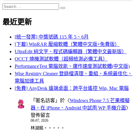
Search
Search
for:
最近更新
[統一發票] 中獎號碼 115 年 5、6月
[下載] WinRAR 壓縮軟體（繁體中文版+免費版）
UltraEdit 純文字、程式碼編輯器（繁體中文最新版）
OCCT 燒機測試軟體（超頻檢測必備工具）
PerformanceTest 電腦效能、運作速度測試軟體(中文版)
Wise Registry Cleaner 登錄檔清理、重組、系統最佳化、
電腦加速工具
[免費] AnyDesk 遠端桌面：跨平台遙控 Win, Mac 電腦
「
匿名訪客
」於〈
Windows Phone 7.5 芒果模擬
器，在 iPhone、Android 中試用 WP 手機介面
〉
發佈留言
08-07, 2026
林湖銘。。。。。