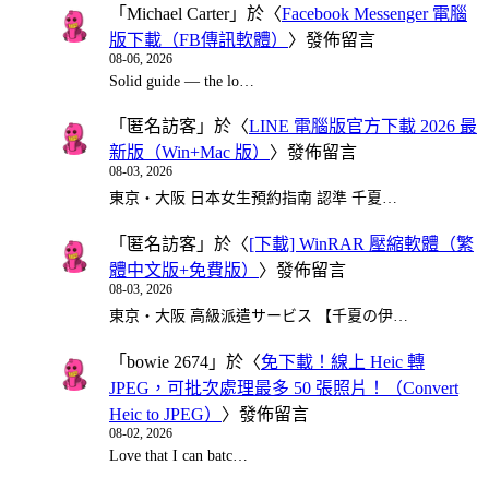
「
Michael Carter
」於〈
Facebook Messenger 電腦
版下載（FB傳訊軟體）
〉發佈留言
08-06, 2026
Solid guide — the lo…
「
匿名訪客
」於〈
LINE 電腦版官方下載 2026 最
新版（Win+Mac 版）
〉發佈留言
08-03, 2026
東京・大阪 日本女生預約指南 認準 千夏…
「
匿名訪客
」於〈
[下載] WinRAR 壓縮軟體（繁
體中文版+免費版）
〉發佈留言
08-03, 2026
東京・大阪 高級派遣サービス 【千夏の伊…
「
bowie 2674
」於〈
免下載！線上 Heic 轉
JPEG，可批次處理最多 50 張照片！（Convert
Heic to JPEG）
〉發佈留言
08-02, 2026
Love that I can batc…