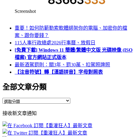
Screenshot
重要！如何防範勒索軟體綁架你的電腦、加密你的檔
案、跟你要錢？
115人事行政總處2026行事曆、放假日
[免費下載] Windows 11 簡體/繁體中文版 光碟映像 (ISO
檔案) 官方網站正式版本
最新酒駕罰則：關3年、罰30萬、扣駕照牌照
【注音符號】轉【漢語拼音】字母對照表
全部文章分類
全
部
接收新文章通知
文
章
分