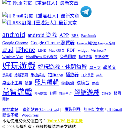
類
android
android 遊戲
APP
BBS
Facebook
Google Chrome 瀏覽器
Google Chrome
Google 與其他 Google 應用
iPhone
iPad
PDF
widget
LINE
Mac OS X
Windows 7
免費圖庫
Windows Vista
WordPress 網站架設
動作遊戲
動態桌布
好玩遊戲
好玩遊戲、休閒益智
學英文
學日文
播放器
拍照app
待辦事項
手機桌布
學英語
日文學習
桌布
照片編輯
桌面小工具
環境音
濾鏡
療癒
物理遊戲
益智遊戲
解謎遊戲
舒壓
貼圖
計時器
睡眠音樂
英語學習
鬧鐘
關於本站
|
聯絡站長(Contact Us)
|
廣告刊登
|
訂閱新文章
/
用 Email
閱電子報
|
WordPress
本站使用又快又便宜的：
Vultr VPS 日本主機
© 2026 版權所有，非經授權請勿全文轉貼