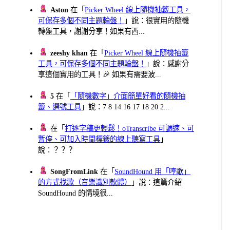
Aston
在「
Picker Wheel 線上隨機抽籤工具，
可保存多個不同主題輪盤！
」說：很實用的隨機
轉盤工具，謝謝分享！如果有西...
zeeshy khan
在「
Picker Wheel 線上隨機抽籤
工具，可保存多個不同主題輪盤！
」說：感謝分
享這個實用的工具！🎉 如果有需要波...
5
在「
「隨機數字」介面簡單好看的隨機抽
籤、選號工具
」說：7 8 14 16 17 18 20 2...
在「
打逐字稿更輕鬆！oTranscribe 可調速、可
暫停、可加入時間標籤的線上聽寫工具
」
說：？？？
SongFromLink
在「
SoundHound 用「哼歌」
的方式找歌（音樂識別軟體）
」說：這篇介紹
SoundHound 的情境很...