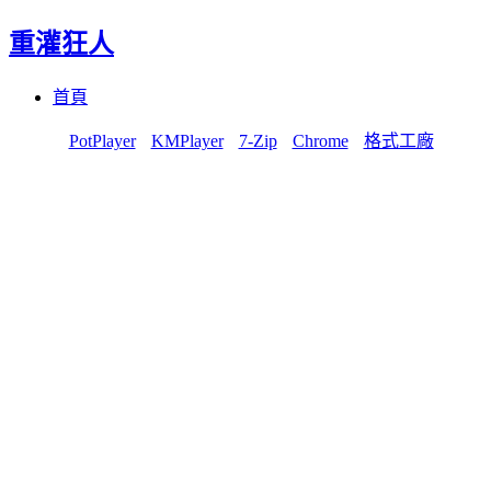
重灌狂人
Menu
Skip
首頁
to
content
PotPlayer
KMPlayer
7-Zip
Chrome
格式工廠