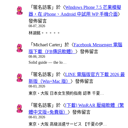
「
匿名訪客
」於〈
Windows Phone 7.5 芒果模擬
器，在 iPhone、Android 中試用 WP 手機介面
〉
發佈留言
08-07, 2026
林湖銘。。。。。
「
Michael Carter
」於〈
Facebook Messenger 電腦
版下載（FB傳訊軟體）
〉發佈留言
08-06, 2026
Solid guide — the lo…
「
匿名訪客
」於〈
LINE 電腦版官方下載 2026 最
新版（Win+Mac 版）
〉發佈留言
08-03, 2026
東京・大阪 日本女生預約指南 認準 千夏…
「
匿名訪客
」於〈
[下載] WinRAR 壓縮軟體（繁
體中文版+免費版）
〉發佈留言
08-03, 2026
東京・大阪 高級派遣サービス 【千夏の伊…