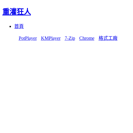
重灌狂人
Menu
Skip
首頁
to
content
PotPlayer
KMPlayer
7-Zip
Chrome
格式工廠