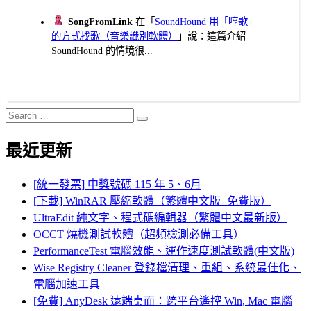
SongFromLink
在「
SoundHound 用「哼歌」
的方式找歌（音樂識別軟體）
」說：這篇介紹
SoundHound 的情境很...
Search
Search
for:
最近更新
[統一發票] 中獎號碼 115 年 5、6月
[下載] WinRAR 壓縮軟體（繁體中文版+免費版）
UltraEdit 純文字、程式碼編輯器（繁體中文最新版）
OCCT 燒機測試軟體（超頻檢測必備工具）
PerformanceTest 電腦效能、運作速度測試軟體(中文版)
Wise Registry Cleaner 登錄檔清理、重組、系統最佳化、
電腦加速工具
[免費] AnyDesk 遠端桌面：跨平台遙控 Win, Mac 電腦