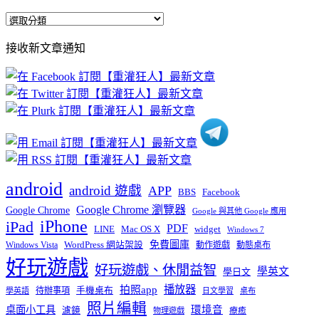
全
部
接收新文章通知
文
章
分
類
android
android 遊戲
APP
BBS
Facebook
Google Chrome 瀏覽器
Google Chrome
Google 與其他 Google 應用
iPhone
iPad
PDF
widget
LINE
Mac OS X
Windows 7
免費圖庫
Windows Vista
WordPress 網站架設
動作遊戲
動態桌布
好玩遊戲
好玩遊戲、休閒益智
學英文
學日文
播放器
拍照app
待辦事項
手機桌布
學英語
日文學習
桌布
照片編輯
桌面小工具
環境音
濾鏡
療癒
物理遊戲