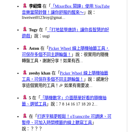
李紹煒
在「
「MixerBox 鬧鐘」使用 YouTube
音樂當鬧鈴聲！讓你舒服的醒來～
」說：
liweiwei0123roy@gmai...
Tugy
在「
「打地鼠學唐詩」讓你長智慧的好
遊戲
」說：uugi
Aston
在「
Picker Wheel 線上隨機抽籤工具，
可保存多個不同主題輪盤！
」說：很實用的隨機
轉盤工具，謝謝分享！如果有西...
zeeshy khan
在「
Picker Wheel 線上隨機抽籤
工具，可保存多個不同主題輪盤！
」說：感謝分
享這個實用的工具！🎉 如果有需要波...
5
在「
「隨機數字」介面簡單好看的隨機抽
籤、選號工具
」說：7 8 14 16 17 18 20 2...
在「
打逐字稿更輕鬆！oTranscribe 可調速、可
暫停、可加入時間標籤的線上聽寫工具
」
說：？？？