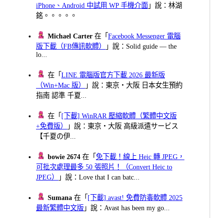
iPhone、Android 中試用 WP 手機介面
」說：林湖
銘。。。。。
Michael Carter
在「
Facebook Messenger 電腦
版下載（FB傳訊軟體）
」說：Solid guide — the
lo...
在「
LINE 電腦版官方下載 2026 最新版
（Win+Mac 版）
」說：東京・大阪 日本女生預約
指南 認準 千夏...
在「
[下載] WinRAR 壓縮軟體（繁體中文版
+免費版）
」說：東京・大阪 高級派遣サービス
【千夏の伊...
bowie 2674
在「
免下載！線上 Heic 轉 JPEG，
可批次處理最多 50 張照片！（Convert Heic to
JPEG）
」說：Love that I can batc...
Sumana
在「
[下載] avast! 免費防毒軟體 2025
最新繁體中文版
」說：Avast has been my go...