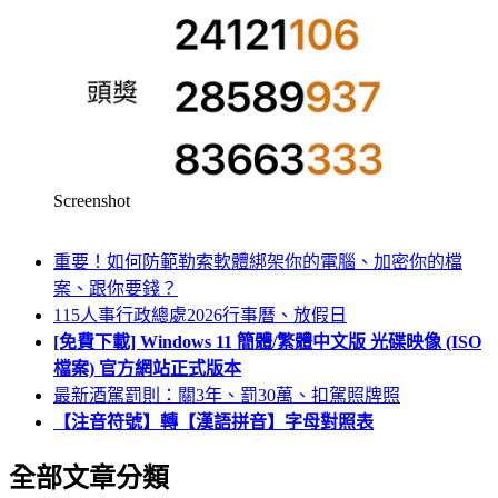
Screenshot
重要！如何防範勒索軟體綁架你的電腦、加密你的檔
案、跟你要錢？
115人事行政總處2026行事曆、放假日
[免費下載] Windows 11 簡體/繁體中文版 光碟映像 (ISO
檔案) 官方網站正式版本
最新酒駕罰則：關3年、罰30萬、扣駕照牌照
【注音符號】轉【漢語拼音】字母對照表
全部文章分類