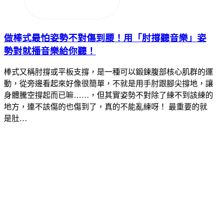
做棒式最怕姿勢不對傷到腰！用「肘撐聽音樂」姿
勢對就播音樂給你聽！
棒式又稱肘撐或平板支撐，是一種可以鍛鍊腹部核心肌群的運
動，從旁邊看起來好像很簡單，不就是用手肘跟腳尖撐地，讓
身體騰空撐起而已嘛……，但其實姿勢不對除了練不到該練的
地方，連不該傷的也傷到了，真的不能亂練呀！ 最重要的就
是肚…