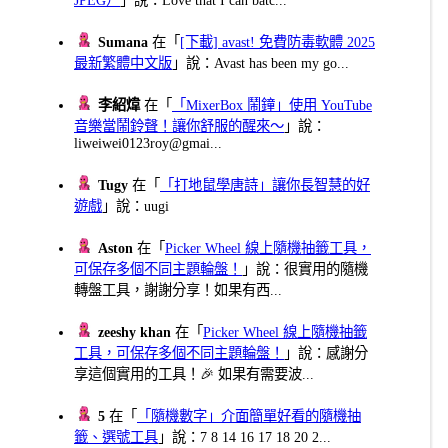
Sumana
在「
[下載] avast! 免費防毒軟體 2025
最新繁體中文版
」說：Avast has been my go...
李紹煒
在「
「MixerBox 鬧鐘」使用 YouTube
音樂當鬧鈴聲！讓你舒服的醒來～
」說：
liweiwei0123roy@gmai...
Tugy
在「
「打地鼠學唐詩」讓你長智慧的好
遊戲
」說：uugi
Aston
在「
Picker Wheel 線上隨機抽籤工具，
可保存多個不同主題輪盤！
」說：很實用的隨機
轉盤工具，謝謝分享！如果有西...
zeeshy khan
在「
Picker Wheel 線上隨機抽籤
工具，可保存多個不同主題輪盤！
」說：感謝分
享這個實用的工具！🎉 如果有需要波...
5
在「
「隨機數字」介面簡單好看的隨機抽
籤、選號工具
」說：7 8 14 16 17 18 20 2...