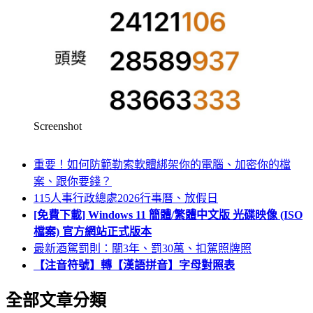
Screenshot
重要！如何防範勒索軟體綁架你的電腦、加密你的檔
案、跟你要錢？
115人事行政總處2026行事曆、放假日
[免費下載] Windows 11 簡體/繁體中文版 光碟映像 (ISO
檔案) 官方網站正式版本
最新酒駕罰則：關3年、罰30萬、扣駕照牌照
【注音符號】轉【漢語拼音】字母對照表
全部文章分類