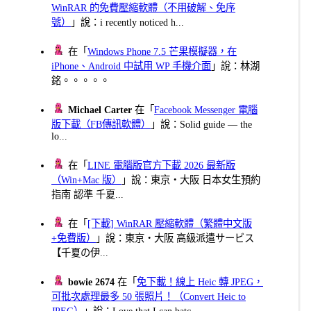
WinRAR 的免費壓縮軟體（不用破解、免序
號）
」說：i recently noticed h...
在「
Windows Phone 7.5 芒果模擬器，在
iPhone、Android 中試用 WP 手機介面
」說：林湖
銘。。。。。
Michael Carter
在「
Facebook Messenger 電腦
版下載（FB傳訊軟體）
」說：Solid guide — the
lo...
在「
LINE 電腦版官方下載 2026 最新版
（Win+Mac 版）
」說：東京・大阪 日本女生預約
指南 認準 千夏...
在「
[下載] WinRAR 壓縮軟體（繁體中文版
+免費版）
」說：東京・大阪 高級派遣サービス
【千夏の伊...
bowie 2674
在「
免下載！線上 Heic 轉 JPEG，
可批次處理最多 50 張照片！（Convert Heic to
JPEG）
」說：Love that I can batc...