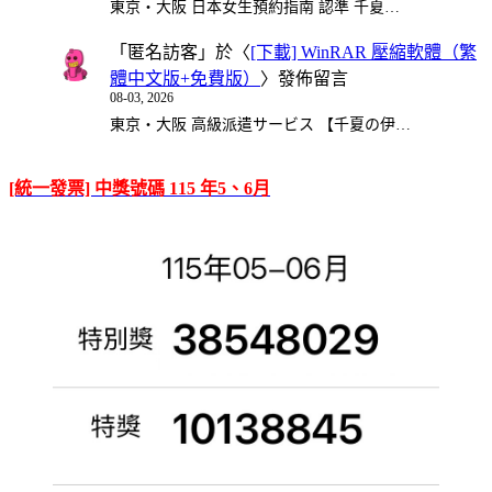
東京・大阪 日本女生預約指南 認準 千夏…
「
匿名訪客
」於〈
[下載] WinRAR 壓縮軟體（繁
體中文版+免費版）
〉發佈留言
08-03, 2026
東京・大阪 高級派遣サービス 【千夏の伊…
[統一發票] 中獎號碼 115 年5、6月