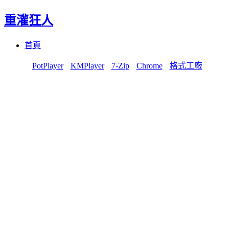
重灌狂人
Menu
Skip
首頁
to
content
PotPlayer
KMPlayer
7-Zip
Chrome
格式工廠