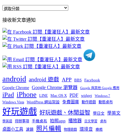
全
部
接收新文章通知
文
章
分
類
android
android 遊戲
APP
BBS
Facebook
Google Chrome 瀏覽器
Google Chrome
Google 與其他 Google 應用
iPhone
iPad
PDF
widget
LINE
Mac OS X
Windows 7
免費圖庫
Windows Vista
WordPress 網站架設
動作遊戲
動態桌布
好玩遊戲
好玩遊戲、休閒益智
學英文
學日文
播放器
拍照app
待辦事項
手機桌布
學英語
日文學習
桌布
照片編輯
桌面小工具
環境音
濾鏡
療癒
物理遊戲