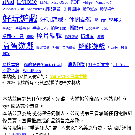
iPhone
iPad
PDF
widget
LINE
Mac OS X
Windows 7
免費圖庫
Windows Vista
WordPress 網站架設
動作遊戲
動態桌布
好玩遊戲
好玩遊戲、休閒益智
學英文
學日文
播放器
拍照app
待辦事項
手機桌布
學英語
日文學習
桌布
照片編輯
桌面小工具
環境音
濾鏡
療癒
物理遊戲
益智遊戲
解謎遊戲
舒壓
貼圖
計時器
睡眠音樂
英語學習
鬧鐘
關於本站
|
聯絡站長(Contact Us)
|
廣告刊登
|
訂閱新文章
/
用 Email
閱電子報
|
WordPress
本站使用又快又便宜的：
Vultr VPS 日本主機
© 2026 版權所有，非經授權請勿全文轉貼
本站並無銷售任何軟體、光碟、大補帖等商品，本站與任何
xyz 網站完全無關。
本站並無委託或授權任何個人、公司或第三者承辦任何電腦維
修買賣、宣傳推廣或商品銷售之業務，
若發現盜用 "重灌狂人" 或 "不來恩" 名義之行為，請協助通報