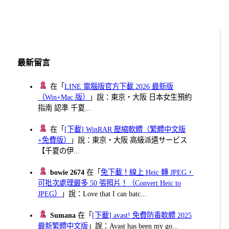
文
Page
章
分
頁
最新留言
在「
LINE 電腦版官方下載 2026 最新版
（Win+Mac 版）
」說：東京・大阪 日本女生預約
指南 認準 千夏...
在「
[下載] WinRAR 壓縮軟體（繁體中文版
+免費版）
」說：東京・大阪 高級派遣サービス
【千夏の伊...
bowie 2674
在「
免下載！線上 Heic 轉 JPEG，
可批次處理最多 50 張照片！（Convert Heic to
JPEG）
」說：Love that I can batc...
Sumana
在「
[下載] avast! 免費防毒軟體 2025
最新繁體中文版
」說：Avast has been my go...