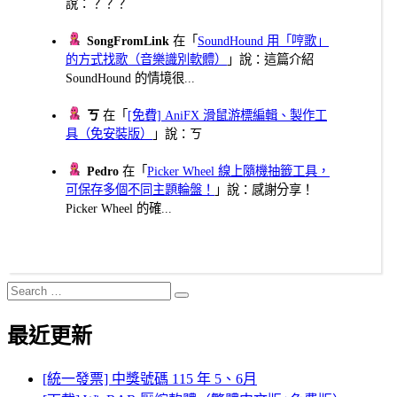
說：？？？
SongFromLink
在「
SoundHound 用「哼歌」
的方式找歌（音樂識別軟體）
」說：這篇介紹
SoundHound 的情境很...
ㄎ
在「
[免費] AniFX 滑鼠游標編輯、製作工
具（免安裝版）
」說：ㄎ
Pedro
在「
Picker Wheel 線上隨機抽籤工具，
可保存多個不同主題輪盤！
」說：感謝分享！
Picker Wheel 的確...
Search
Search
for:
最近更新
[統一發票] 中獎號碼 115 年 5、6月