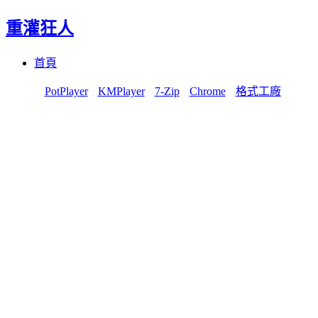
重灌狂人
Menu
Skip
首頁
to
content
PotPlayer
KMPlayer
7-Zip
Chrome
格式工廠