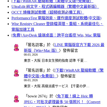
[下載] WinRAR 壓縮軟體（繁體中文版+免費版）
UltraEdit 純文字、程式碼編輯器（繁體中文最新版）
OCCT 燒機測試軟體（超頻檢測必備工具）
PerformanceTest 電腦效能、運作速度測試軟體(中文版)
Wise Registry Cleaner 登錄檔清理、重組、系統最佳化、
電腦加速工具
[免費] AnyDesk 遠端桌面：跨平台遙控 Win, Mac 電腦
「
匿名訪客
」於〈
LINE 電腦版官方下載 2026 最
新版（Win+Mac 版）
〉發佈留言
08-03, 2026
東京・大阪 日本女生預約指南 認準 千夏…
「
匿名訪客
」於〈
[下載] WinRAR 壓縮軟體（繁
體中文版+免費版）
〉發佈留言
08-03, 2026
東京・大阪 高級派遣サービス 【千夏の伊…
「
bowie 2674
」於〈
免下載！線上 Heic 轉
JPEG，可批次處理最多 50 張照片！（Convert