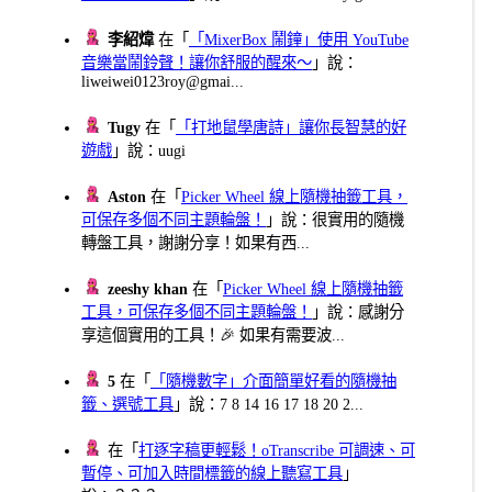
李紹煒
在「
「MixerBox 鬧鐘」使用 YouTube
音樂當鬧鈴聲！讓你舒服的醒來～
」說：
liweiwei0123roy@gmai...
Tugy
在「
「打地鼠學唐詩」讓你長智慧的好
遊戲
」說：uugi
Aston
在「
Picker Wheel 線上隨機抽籤工具，
可保存多個不同主題輪盤！
」說：很實用的隨機
轉盤工具，謝謝分享！如果有西...
zeeshy khan
在「
Picker Wheel 線上隨機抽籤
工具，可保存多個不同主題輪盤！
」說：感謝分
享這個實用的工具！🎉 如果有需要波...
5
在「
「隨機數字」介面簡單好看的隨機抽
籤、選號工具
」說：7 8 14 16 17 18 20 2...
在「
打逐字稿更輕鬆！oTranscribe 可調速、可
暫停、可加入時間標籤的線上聽寫工具
」