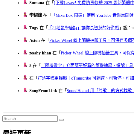
Sumana
在「
[下載] avast! 免費防毒軟體 2025 最新繁
李紹煒
在「
「MixerBox 鬧鐘」使用 YouTube 音樂
Tugy
在「
「打地鼠學唐詩」讓你長智慧的好遊戲
」說：uu
Aston
在「
Picker Wheel 線上隨機抽籤工具，可保存
zeeshy khan
在「
Picker Wheel 線上隨機抽籤工具，
5
在「
「隨機數字」介面簡單好看的隨機抽籤、選號工具
在「
打逐字稿更輕鬆！oTranscribe 可調速、可暫停
SongFromLink
在「
SoundHound 用「哼歌」的方式
Search
Search
for:
最近更新