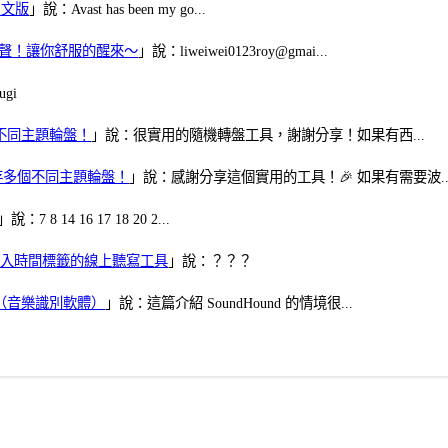
體中文版
」說：Avast has been my go...
當鬧鈴聲！讓你舒服的醒來～
」說：liweiwei0123roy@gmai...
gi
多個不同主題輪盤！
」說：很實用的隨機轉盤工具，謝謝分享！如果有西...
可保存多個不同主題輪盤！
」說：感謝分享這個實用的工具！🎉 如果有需要波..
」說：7 8 14 16 17 18 20 2...
、可加入時間標籤的線上聽寫工具
」說：？？？
找歌（音樂識別軟體）
」說：這篇介紹 SoundHound 的情境很...