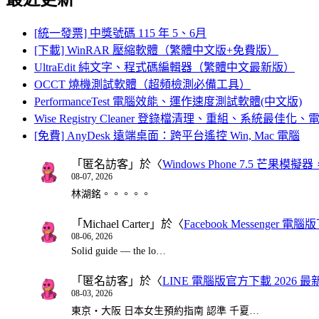
[統一發票] 中獎號碼 115 年 5、6月
[下載] WinRAR 壓縮軟體（繁體中文版+免費版）
UltraEdit 純文字、程式碼編輯器（繁體中文最新版）
OCCT 燒機測試軟體（超頻檢測必備工具）
PerformanceTest 電腦效能、運作速度測試軟體(中文版)
Wise Registry Cleaner 登錄檔清理、重組、系統最佳
[免費] AnyDesk 遠端桌面：跨平台遙控 Win, Mac 電腦
「
匿名訪客
」於〈
Windows Phone 7.5 芒果模擬
08-07, 2026
林湖銘。。。。。
「
Michael Carter
」於〈
Facebook Messenger
08-06, 2026
Solid guide — the lo…
「
匿名訪客
」於〈
LINE 電腦版官方下載 2026 最
08-03, 2026
東京・大阪 日本女生預約指南 認準 千夏…