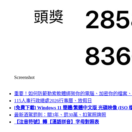
Screenshot
重要！如何防範勒索軟體綁架你的電腦、加密你的檔案、
115人事行政總處2026行事曆、放假日
[免費下載] Windows 11 簡體/繁體中文版 光碟映像 (IS
最新酒駕罰則：關3年、罰30萬、扣駕照牌照
【注音符號】轉【漢語拼音】字母對照表