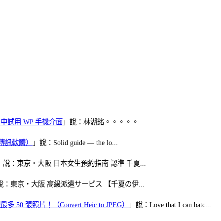
oid 中試用 WP 手機介面
」說：林湖銘。。。。。
（FB傳訊軟體）
」說：Solid guide — the lo...
」說：東京・大阪 日本女生預約指南 認準 千夏...
說：東京・大阪 高級派遣サービス 【千夏の伊...
50 張照片！（Convert Heic to JPEG）
」說：Love that I can batc...