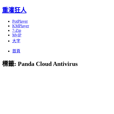
重灌狂人
PotPlayer
KMPlayer
7-Zip
MyIP
大字
Menu
Skip
首頁
to
content
標籤:
Panda Cloud Antivirus