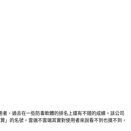
很大一群的愛用者，過去在一些防毒軟體的排名上還有不錯的成績。該公司
），套上了「雲端運算」的名號。雲端不雲端其實對使用者來說看不到也摸不到，