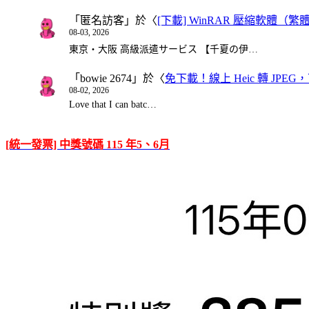
「
匿名訪客
」於〈
[下載] WinRAR 壓縮軟體（
08-03, 2026
東京・大阪 高級派遣サービス 【千夏の伊…
「
bowie 2674
」於〈
免下載！線上 Heic 轉 JPEG，可
08-02, 2026
Love that I can batc…
[統一發票] 中獎號碼 115 年5、6月