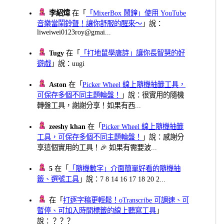
李紹煒
在「
「MixerBox 鬧鐘」使用 YouTube
音樂當鬧鈴聲！讓你舒服的醒來～
」說：
liweiwei0123roy@gmai...
Tugy
在「
「打地鼠學唐詩」讓你長智慧的好
遊戲
」說：uugi
Aston
在「
Picker Wheel 線上隨機抽籤工具，
可保存多個不同主題輪盤！
」說：很實用的隨機
轉盤工具，謝謝分享！如果有西...
zeeshy khan
在「
Picker Wheel 線上隨機抽籤
工具，可保存多個不同主題輪盤！
」說：感謝分
享這個實用的工具！🎉 如果有需要波...
5
在「
「隨機數字」介面簡單好看的隨機抽
籤、選號工具
」說：7 8 14 16 17 18 20 2...
在「
打逐字稿更輕鬆！oTranscribe 可調速、可
暫停、可加入時間標籤的線上聽寫工具
」
說：？？？