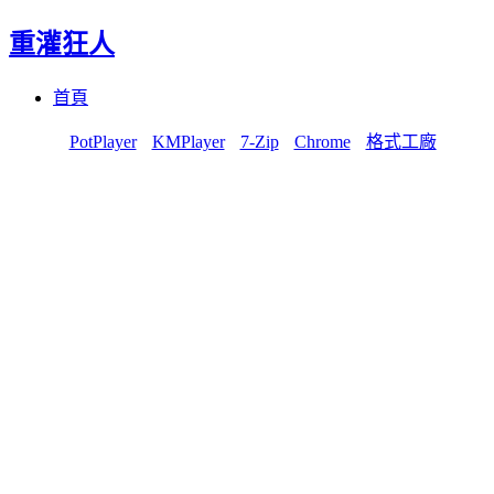
重灌狂人
Menu
Skip
首頁
to
content
PotPlayer
KMPlayer
7-Zip
Chrome
格式工廠