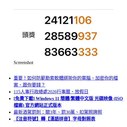
Screenshot
重要！如何防範勒索軟體綁架你的電腦、加密你的檔
案、跟你要錢？
115人事行政總處2026行事曆、放假日
[免費下載] Windows 11 簡體/繁體中文版 光碟映像 (ISO
檔案) 官方網站正式版本
最新酒駕罰則：關3年、罰30萬、扣駕照牌照
【注音符號】轉【漢語拼音】字母對照表