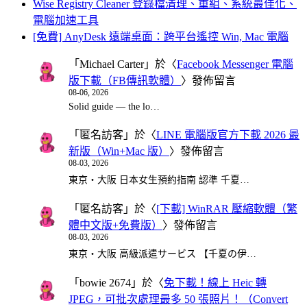
Wise Registry Cleaner 登錄檔清理、重組、系統最佳化、
電腦加速工具
[免費] AnyDesk 遠端桌面：跨平台遙控 Win, Mac 電腦
「
Michael Carter
」於〈
Facebook Messenger 電腦
版下載（FB傳訊軟體）
〉發佈留言
08-06, 2026
Solid guide — the lo…
「
匿名訪客
」於〈
LINE 電腦版官方下載 2026 最
新版（Win+Mac 版）
〉發佈留言
08-03, 2026
東京・大阪 日本女生預約指南 認準 千夏…
「
匿名訪客
」於〈
[下載] WinRAR 壓縮軟體（繁
體中文版+免費版）
〉發佈留言
08-03, 2026
東京・大阪 高級派遣サービス 【千夏の伊…
「
bowie 2674
」於〈
免下載！線上 Heic 轉
JPEG，可批次處理最多 50 張照片！（Convert