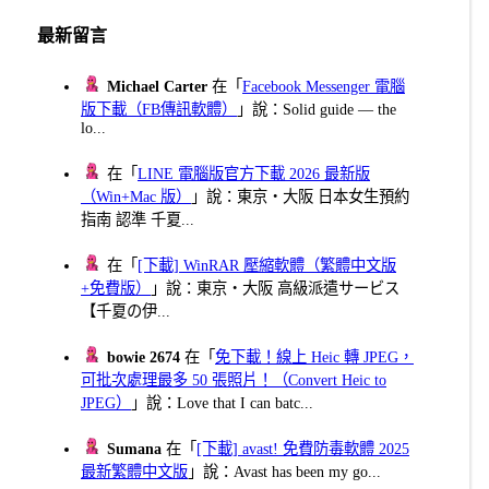
最新留言
Michael Carter
在「
Facebook Messenger 電腦
版下載（FB傳訊軟體）
」說：Solid guide — the
lo...
在「
LINE 電腦版官方下載 2026 最新版
（Win+Mac 版）
」說：東京・大阪 日本女生預約
指南 認準 千夏...
在「
[下載] WinRAR 壓縮軟體（繁體中文版
+免費版）
」說：東京・大阪 高級派遣サービス
【千夏の伊...
bowie 2674
在「
免下載！線上 Heic 轉 JPEG，
可批次處理最多 50 張照片！（Convert Heic to
JPEG）
」說：Love that I can batc...
Sumana
在「
[下載] avast! 免費防毒軟體 2025
最新繁體中文版
」說：Avast has been my go...