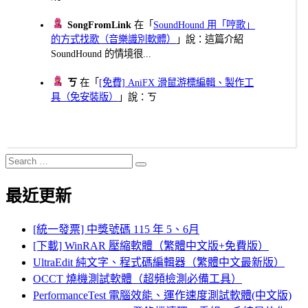
SongFromLink
在「
SoundHound 用「哼歌」
的方式找歌（音樂識別軟體）
」說：這篇介紹
SoundHound 的情境很...
ㄎ
在「
[免費] AniFX 滑鼠游標編輯、製作工
具（免安裝版）
」說：ㄎ
Search
Search
for:
最近更新
[統一發票] 中獎號碼 115 年 5、6月
[下載] WinRAR 壓縮軟體（繁體中文版+免費版）
UltraEdit 純文字、程式碼編輯器（繁體中文最新版）
OCCT 燒機測試軟體（超頻檢測必備工具）
PerformanceTest 電腦效能、運作速度測試軟體(中文版)