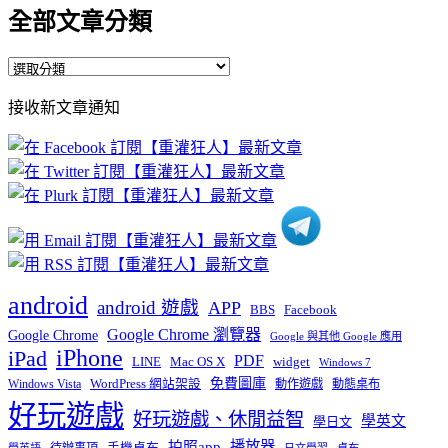
全部文章分類
全
部
接收新文章通知
文
章
分
類
android
android 遊戲
APP
BBS
Facebook
Google Chrome 瀏覽器
Google Chrome
Google 與其他 Google 應用
iPhone
iPad
PDF
widget
LINE
Mac OS X
Windows 7
免費圖庫
Windows Vista
WordPress 網站架設
動作遊戲
動態桌布
好玩遊戲
好玩遊戲、休閒益智
學英文
學日文
播放器
拍照app
待辦事項
手機桌布
學英語
日文學習
桌布