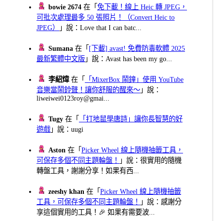
bowie 2674
在「
免下載！線上 Heic 轉 JPEG，
可批次處理最多 50 張照片！（Convert Heic to
JPEG）
」說：Love that I can batc...
Sumana
在「
[下載] avast! 免費防毒軟體 2025
最新繁體中文版
」說：Avast has been my go...
李紹煒
在「
「MixerBox 鬧鐘」使用 YouTube
音樂當鬧鈴聲！讓你舒服的醒來～
」說：
liweiwei0123roy@gmai...
Tugy
在「
「打地鼠學唐詩」讓你長智慧的好
遊戲
」說：uugi
Aston
在「
Picker Wheel 線上隨機抽籤工具，
可保存多個不同主題輪盤！
」說：很實用的隨機
轉盤工具，謝謝分享！如果有西...
zeeshy khan
在「
Picker Wheel 線上隨機抽籤
工具，可保存多個不同主題輪盤！
」說：感謝分
享這個實用的工具！🎉 如果有需要波...