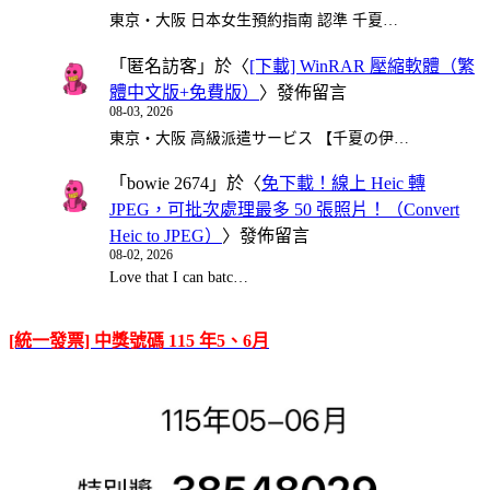
東京・大阪 日本女生預約指南 認準 千夏…
「
匿名訪客
」於〈
[下載] WinRAR 壓縮軟體（繁
體中文版+免費版）
〉發佈留言
08-03, 2026
東京・大阪 高級派遣サービス 【千夏の伊…
「
bowie 2674
」於〈
免下載！線上 Heic 轉
JPEG，可批次處理最多 50 張照片！（Convert
Heic to JPEG）
〉發佈留言
08-02, 2026
Love that I can batc…
[統一發票] 中獎號碼 115 年5、6月