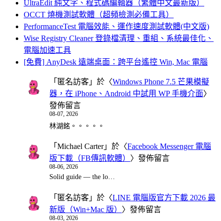
UltraEdit 純文字、程式碼編輯器（繁體中文最新版）
OCCT 燒機測試軟體（超頻檢測必備工具）
PerformanceTest 電腦效能、運作速度測試軟體(中文版)
Wise Registry Cleaner 登錄檔清理、重組、系統最佳化、
電腦加速工具
[免費] AnyDesk 遠端桌面：跨平台遙控 Win, Mac 電腦
「
匿名訪客
」於〈
Windows Phone 7.5 芒果模擬
器，在 iPhone、Android 中試用 WP 手機介面
〉
發佈留言
08-07, 2026
林湖銘。。。。。
「
Michael Carter
」於〈
Facebook Messenger 電腦
版下載（FB傳訊軟體）
〉發佈留言
08-06, 2026
Solid guide — the lo…
「
匿名訪客
」於〈
LINE 電腦版官方下載 2026 最
新版（Win+Mac 版）
〉發佈留言
08-03, 2026