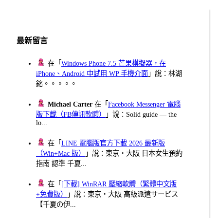
最新留言
在「
Windows Phone 7.5 芒果模擬器，在
iPhone、Android 中試用 WP 手機介面
」說：林湖
銘。。。。。
Michael Carter
在「
Facebook Messenger 電腦
版下載（FB傳訊軟體）
」說：Solid guide — the
lo...
在「
LINE 電腦版官方下載 2026 最新版
（Win+Mac 版）
」說：東京・大阪 日本女生預約
指南 認準 千夏...
在「
[下載] WinRAR 壓縮軟體（繁體中文版
+免費版）
」說：東京・大阪 高級派遣サービス
【千夏の伊...