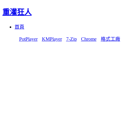
重灌狂人
Menu
Skip
首頁
to
content
PotPlayer
KMPlayer
7-Zip
Chrome
格式工廠