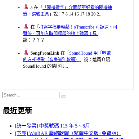
5
在「
「隨機數字」介面簡單好看的隨機抽
籤、選號工具
」說：7 8 14 16 17 18 20 2...
在「
打逐字稿更輕鬆！oTranscribe 可調速、可
暫停、可加入時間標籤的線上聽寫工具
」
說：？？？
SongFromLink
在「
SoundHound 用「哼歌」
的方式找歌（音樂識別軟體）
」說：這篇介紹
SoundHound 的情境很...
Search
Search
for:
最近更新
[統一發票] 中獎號碼 115 年 5、6月
[下載] WinRAR 壓縮軟體（繁體中文版+免費版）