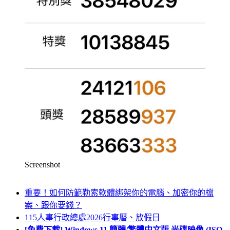
Screenshot
重要！如何防範勒索軟體綁架你的電腦、加密你的檔
案、跟你要錢？
115人事行政總處2026行事曆、放假日
[免費下載] Windows 11 簡體/繁體中文版 光碟映像 (ISO