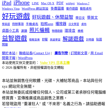
iPhone
iPad
PDF
widget
LINE
Mac OS X
Windows 7
免費圖庫
Windows Vista
WordPress 網站架設
動作遊戲
動態桌布
好玩遊戲
好玩遊戲、休閒益智
學英文
學日文
播放器
拍照app
待辦事項
手機桌布
學英語
日文學習
桌布
照片編輯
桌面小工具
環境音
濾鏡
療癒
物理遊戲
益智遊戲
解謎遊戲
舒壓
貼圖
計時器
睡眠音樂
英語學習
鬧鐘
關於本站
|
聯絡站長(Contact Us)
|
廣告刊登
|
訂閱新文章
/
用 Email
閱電子報
|
WordPress
本站使用又快又便宜的：
Vultr VPS 日本主機
© 2026 版權所有，非經授權請勿全文轉貼
本站並無銷售任何軟體、光碟、大補帖等商品，本站與任何
xyz 網站完全無關。
本站並無委託或授權任何個人、公司或第三者承辦任何電腦維
修買賣、宣傳推廣或商品銷售之業務，
若發現盜用 "重灌狂人" 或 "不來恩" 名義之行為，請協助通報