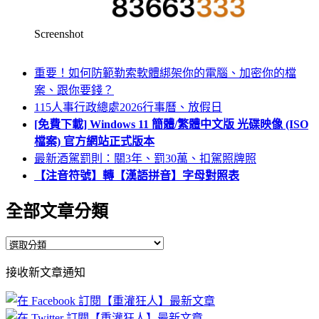
Screenshot
重要！如何防範勒索軟體綁架你的電腦、加密你的檔
案、跟你要錢？
115人事行政總處2026行事曆、放假日
[免費下載] Windows 11 簡體/繁體中文版 光碟映像 (ISO
檔案) 官方網站正式版本
最新酒駕罰則：關3年、罰30萬、扣駕照牌照
【注音符號】轉【漢語拼音】字母對照表
全部文章分類
全
部
接收新文章通知
文
章
分