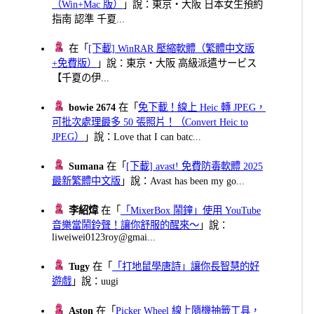
（Win+Mac 版）
」說：東京・大阪 日本女生預約
指南 認準 千夏...
在「
[下載] WinRAR 壓縮軟體（繁體中文版
+免費版）
」說：東京・大阪 高級派遣サービス
【千夏の伊...
bowie 2674
在「
免下載！線上 Heic 轉 JPEG，
可批次處理最多 50 張照片！（Convert Heic to
JPEG）
」說：Love that I can batc...
Sumana
在「
[下載] avast! 免費防毒軟體 2025
最新繁體中文版
」說：Avast has been my go...
李紹煒
在「
「MixerBox 鬧鐘」使用 YouTube
音樂當鬧鈴聲！讓你舒服的醒來～
」說：
liweiwei0123roy@gmai...
Tugy
在「
「打地鼠學唐詩」讓你長智慧的好
遊戲
」說：uugi
Aston
在「
Picker Wheel 線上隨機抽籤工具，