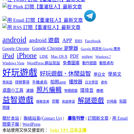
類
android
android 遊戲
APP
BBS
Facebook
Google Chrome 瀏覽器
Google Chrome
Google 與其他 Google 應用
iPhone
iPad
PDF
widget
LINE
Mac OS X
Windows 7
免費圖庫
Windows Vista
WordPress 網站架設
動作遊戲
動態桌布
好玩遊戲
好玩遊戲、休閒益智
學英文
學日文
播放器
拍照app
待辦事項
手機桌布
學英語
日文學習
桌布
照片編輯
桌面小工具
環境音
濾鏡
療癒
物理遊戲
益智遊戲
解謎遊戲
舒壓
貼圖
計時器
睡眠音樂
英語學習
鬧鐘
關於本站
|
聯絡站長(Contact Us)
|
廣告刊登
|
訂閱新文章
/
用 Email
閱電子報
|
WordPress
本站使用又快又便宜的：
Vultr VPS 日本主機