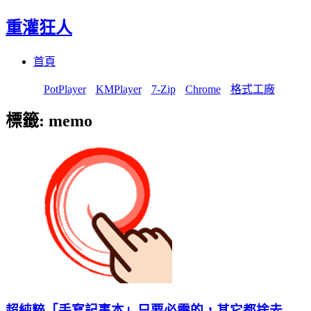
重灌狂人
Menu
Skip
首頁
to
content
PotPlayer
KMPlayer
7-Zip
Chrome
格式工廠
標籤:
memo
超純粹「手寫記事本」只要必需的，其它都捨去