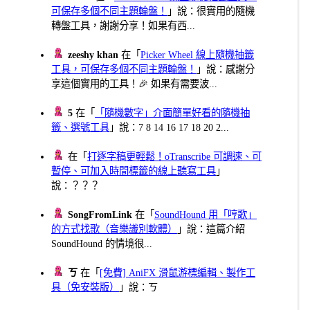
可保存多個不同主題輪盤！
」說：很實用的隨機
轉盤工具，謝謝分享！如果有西...
zeeshy khan
在「
Picker Wheel 線上隨機抽籤
工具，可保存多個不同主題輪盤！
」說：感謝分
享這個實用的工具！🎉 如果有需要波...
5
在「
「隨機數字」介面簡單好看的隨機抽
籤、選號工具
」說：7 8 14 16 17 18 20 2...
在「
打逐字稿更輕鬆！oTranscribe 可調速、可
暫停、可加入時間標籤的線上聽寫工具
」
說：？？？
SongFromLink
在「
SoundHound 用「哼歌」
的方式找歌（音樂識別軟體）
」說：這篇介紹
SoundHound 的情境很...
ㄎ
在「
[免費] AniFX 滑鼠游標編輯、製作工
具（免安裝版）
」說：ㄎ