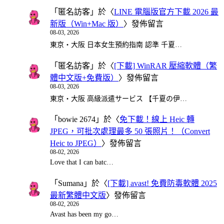
「
匿名訪客
」於〈
LINE 電腦版官方下載 2026 最
新版（Win+Mac 版）
〉發佈留言
08-03, 2026
東京・大阪 日本女生預約指南 認準 千夏…
「
匿名訪客
」於〈
[下載] WinRAR 壓縮軟體（繁
體中文版+免費版）
〉發佈留言
08-03, 2026
東京・大阪 高級派遣サービス 【千夏の伊…
「
bowie 2674
」於〈
免下載！線上 Heic 轉
JPEG，可批次處理最多 50 張照片！（Convert
Heic to JPEG）
〉發佈留言
08-02, 2026
Love that I can batc…
「
Sumana
」於〈
[下載] avast! 免費防毒軟體 2025
最新繁體中文版
〉發佈留言
08-02, 2026
Avast has been my go…