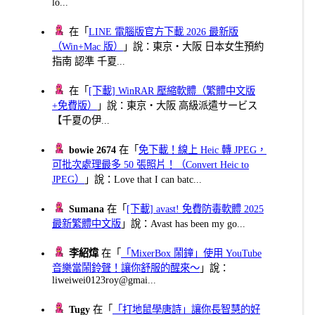
lo...
在「
LINE 電腦版官方下載 2026 最新版
（Win+Mac 版）
」說：東京・大阪 日本女生預約
指南 認準 千夏...
在「
[下載] WinRAR 壓縮軟體（繁體中文版
+免費版）
」說：東京・大阪 高級派遣サービス
【千夏の伊...
bowie 2674
在「
免下載！線上 Heic 轉 JPEG，
可批次處理最多 50 張照片！（Convert Heic to
JPEG）
」說：Love that I can batc...
Sumana
在「
[下載] avast! 免費防毒軟體 2025
最新繁體中文版
」說：Avast has been my go...
李紹煒
在「
「MixerBox 鬧鐘」使用 YouTube
音樂當鬧鈴聲！讓你舒服的醒來～
」說：
liweiwei0123roy@gmai...
Tugy
在「
「打地鼠學唐詩」讓你長智慧的好