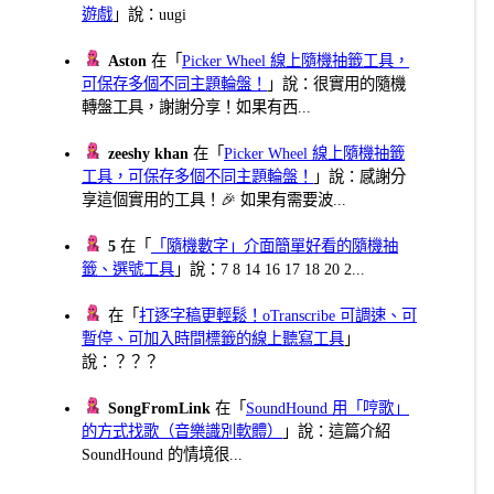
遊戲
」說：uugi
Aston
在「
Picker Wheel 線上隨機抽籤工具，
可保存多個不同主題輪盤！
」說：很實用的隨機
轉盤工具，謝謝分享！如果有西...
zeeshy khan
在「
Picker Wheel 線上隨機抽籤
工具，可保存多個不同主題輪盤！
」說：感謝分
享這個實用的工具！🎉 如果有需要波...
5
在「
「隨機數字」介面簡單好看的隨機抽
籤、選號工具
」說：7 8 14 16 17 18 20 2...
在「
打逐字稿更輕鬆！oTranscribe 可調速、可
暫停、可加入時間標籤的線上聽寫工具
」
說：？？？
SongFromLink
在「
SoundHound 用「哼歌」
的方式找歌（音樂識別軟體）
」說：這篇介紹
SoundHound 的情境很...