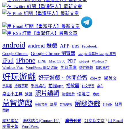
分
類
android
android 遊戲
APP
BBS
Facebook
Google Chrome 瀏覽器
Google Chrome
Google 與其他 Google 應用
iPhone
iPad
PDF
widget
LINE
Mac OS X
Windows 7
免費圖庫
Windows Vista
WordPress 網站架設
動作遊戲
動態桌布
好玩遊戲
好玩遊戲、休閒益智
學英文
學日文
播放器
拍照app
待辦事項
手機桌布
學英語
日文學習
桌布
照片編輯
桌面小工具
環境音
濾鏡
療癒
物理遊戲
益智遊戲
解謎遊戲
舒壓
貼圖
計時器
睡眠音樂
英語學習
鬧鐘
關於本站
|
聯絡站長(Contact Us)
|
廣告刊登
|
訂閱新文章
/
用 Email
閱電子報
|
WordPress