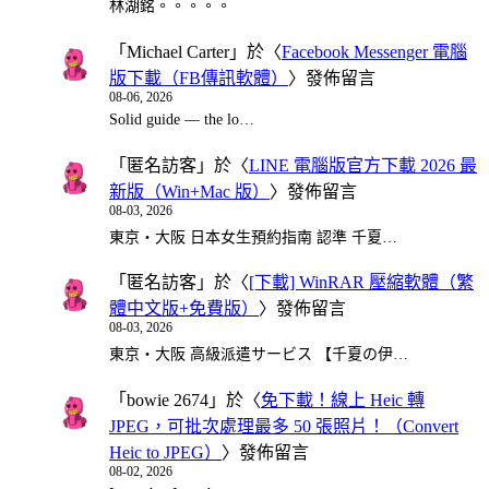
林湖銘。。。。。
「
Michael Carter
」於〈
Facebook Messenger 電腦
版下載（FB傳訊軟體）
〉發佈留言
08-06, 2026
Solid guide — the lo…
「
匿名訪客
」於〈
LINE 電腦版官方下載 2026 最
新版（Win+Mac 版）
〉發佈留言
08-03, 2026
東京・大阪 日本女生預約指南 認準 千夏…
「
匿名訪客
」於〈
[下載] WinRAR 壓縮軟體（繁
體中文版+免費版）
〉發佈留言
08-03, 2026
東京・大阪 高級派遣サービス 【千夏の伊…
「
bowie 2674
」於〈
免下載！線上 Heic 轉
JPEG，可批次處理最多 50 張照片！（Convert
Heic to JPEG）
〉發佈留言
08-02, 2026