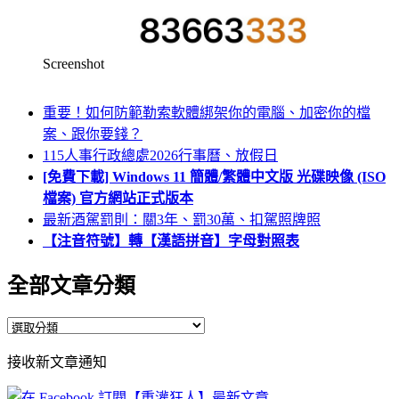
Screenshot
重要！如何防範勒索軟體綁架你的電腦、加密你的檔
案、跟你要錢？
115人事行政總處2026行事曆、放假日
[免費下載] Windows 11 簡體/繁體中文版 光碟映像 (ISO
檔案) 官方網站正式版本
最新酒駕罰則：關3年、罰30萬、扣駕照牌照
【注音符號】轉【漢語拼音】字母對照表
全部文章分類
全
部
接收新文章通知
文
章