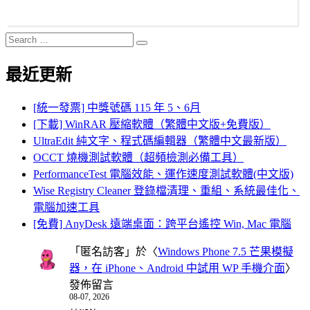
Search
Search
for:
最近更新
[統一發票] 中獎號碼 115 年 5、6月
[下載] WinRAR 壓縮軟體（繁體中文版+免費版）
UltraEdit 純文字、程式碼編輯器（繁體中文最新版）
OCCT 燒機測試軟體（超頻檢測必備工具）
PerformanceTest 電腦效能、運作速度測試軟體(中文版)
Wise Registry Cleaner 登錄檔清理、重組、系統最佳化、
電腦加速工具
[免費] AnyDesk 遠端桌面：跨平台遙控 Win, Mac 電腦
「
匿名訪客
」於〈
Windows Phone 7.5 芒果模擬
器，在 iPhone、Android 中試用 WP 手機介面
〉
發佈留言
08-07, 2026