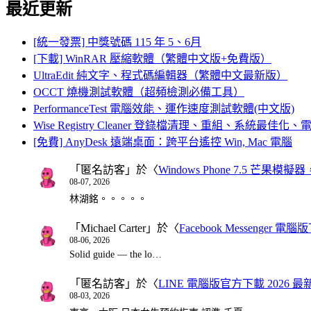
最近更新
[統一發票] 中獎號碼 115 年 5、6月
[下載] WinRAR 壓縮軟體（繁體中文版+免費版）
UltraEdit 純文字、程式碼編輯器（繁體中文最新版）
OCCT 燒機測試軟體（超頻檢測必備工具）
PerformanceTest 電腦效能、運作速度測試軟體(中文版)
Wise Registry Cleaner 登錄檔清理、重組、系統最佳
[免費] AnyDesk 遠端桌面：跨平台遙控 Win, Mac 電腦
「
匿名訪客
」於〈
Windows Phone 7.5 芒果模擬
08-07, 2026
林湖銘。。。。。
「
Michael Carter
」於〈
Facebook Messenger
08-06, 2026
Solid guide — the lo…
「
匿名訪客
」於〈
LINE 電腦版官方下載 2026 最
08-03, 2026