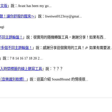
體中文版
」說：Avast has been my go...
當鬧鈴聲！讓你舒服的醒來～
」說：liweiwei0123roy@gmai...
gi
多個不同主題輪盤！
」說：很實用的隨機轉盤工具，謝謝分享！如果有西...
可保存多個不同主題輪盤！
」說：感謝分享這個實用的工具！🎉 如果有需要波..
」說：7 8 14 16 17 18 20 2...
、可加入時間標籤的線上聽寫工具
」說：？？？
找歌（音樂識別軟體）
」說：這篇介紹 SoundHound 的情境很...