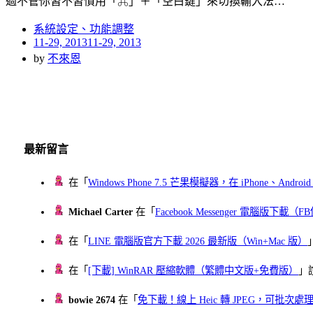
過不管你習不習慣用「⌘」＋「空白鍵」來切換輸入法…
系統設定、功能調整
Posted
11-29, 2013
11-29, 2013
on
by
不來恩
最新留言
在「
Windows Phone 7.5 芒果模擬器，在 iPhone、Andr
Michael Carter
在「
Facebook Messenger 電腦版下載
在「
LINE 電腦版官方下載 2026 最新版（Win+Mac 版）
在「
[下載] WinRAR 壓縮軟體（繁體中文版+免費版）
」
bowie 2674
在「
免下載！線上 Heic 轉 JPEG，可批次處理最多 