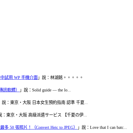
oid 中試用 WP 手機介面
」說：林湖銘。。。。。
（FB傳訊軟體）
」說：Solid guide — the lo...
」說：東京・大阪 日本女生預約指南 認準 千夏...
說：東京・大阪 高級派遣サービス 【千夏の伊...
50 張照片！（Convert Heic to JPEG）
」說：Love that I can batc...