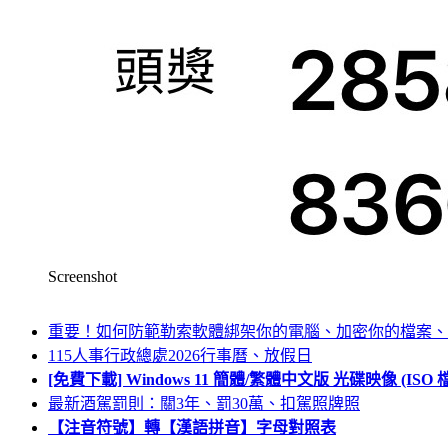
Screenshot
重要！如何防範勒索軟體綁架你的電腦、加密你的檔案、
115人事行政總處2026行事曆、放假日
[免費下載] Windows 11 簡體/繁體中文版 光碟映像 (IS
最新酒駕罰則：關3年、罰30萬、扣駕照牌照
【注音符號】轉【漢語拼音】字母對照表