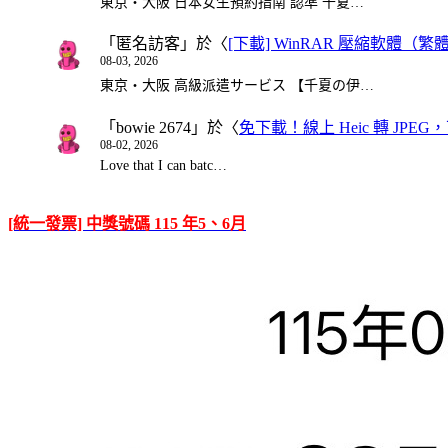
東京・大阪 日本女生預約指南 認準 千夏…
「
匿名訪客
」於〈
[下載] WinRAR 壓縮軟體（
08-03, 2026
東京・大阪 高級派遣サービス 【千夏の伊…
「
bowie 2674
」於〈
免下載！線上 Heic 轉 JPEG，可
08-02, 2026
Love that I can batc…
[統一發票] 中獎號碼 115 年5、6月