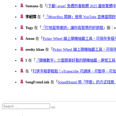
Sumana
在「
[下載] avast! 免費防毒軟體 2025 最新繁
李紹煒
在「
「MixerBox 鬧鐘」使用 YouTube 音樂
Tugy
在「
「打地鼠學唐詩」讓你長智慧的好遊戲
」說：uu
Aston
在「
Picker Wheel 線上隨機抽籤工具，可保存
zeeshy khan
在「
Picker Wheel 線上隨機抽籤工具，
5
在「
「隨機數字」介面簡單好看的隨機抽籤、選號工具
在「
打逐字稿更輕鬆！oTranscribe 可調速、可暫停
SongFromLink
在「
SoundHound 用「哼歌」的方式
Search
Search
for: