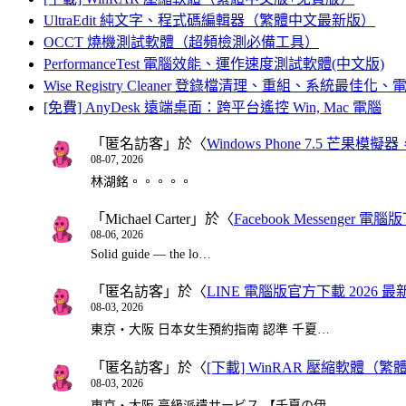
UltraEdit 純文字、程式碼編輯器（繁體中文最新版）
OCCT 燒機測試軟體（超頻檢測必備工具）
PerformanceTest 電腦效能、運作速度測試軟體(中文版)
Wise Registry Cleaner 登錄檔清理、重組、系統最佳
[免費] AnyDesk 遠端桌面：跨平台遙控 Win, Mac 電腦
「
匿名訪客
」於〈
Windows Phone 7.5 芒果模擬
08-07, 2026
林湖銘。。。。。
「
Michael Carter
」於〈
Facebook Messenger
08-06, 2026
Solid guide — the lo…
「
匿名訪客
」於〈
LINE 電腦版官方下載 2026 最
08-03, 2026
東京・大阪 日本女生預約指南 認準 千夏…
「
匿名訪客
」於〈
[下載] WinRAR 壓縮軟體（
08-03, 2026
東京・大阪 高級派遣サービス 【千夏の伊…