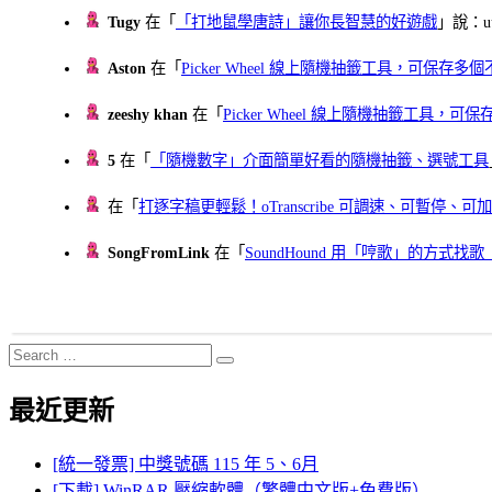
Tugy
在「
「打地鼠學唐詩」讓你長智慧的好遊戲
」說：uu
Aston
在「
Picker Wheel 線上隨機抽籤工具，可保存
zeeshy khan
在「
Picker Wheel 線上隨機抽籤工具，
5
在「
「隨機數字」介面簡單好看的隨機抽籤、選號工具
在「
打逐字稿更輕鬆！oTranscribe 可調速、可暫停
SongFromLink
在「
SoundHound 用「哼歌」的方式
Search
Search
for:
最近更新
[統一發票] 中獎號碼 115 年 5、6月
[下載] WinRAR 壓縮軟體（繁體中文版+免費版）