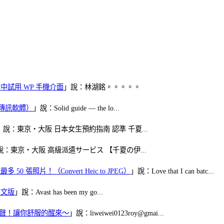
oid 中試用 WP 手機介面
」說：林湖銘。。。。。
（FB傳訊軟體）
」說：Solid guide — the lo...
」說：東京・大阪 日本女生預約指南 認準 千夏...
說：東京・大阪 高級派遣サービス 【千夏の伊...
50 張照片！（Convert Heic to JPEG）
」說：Love that I can batc...
體中文版
」說：Avast has been my go...
當鬧鈴聲！讓你舒服的醒來～
」說：liweiwei0123roy@gmai...