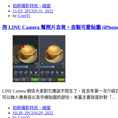
拍照攝影特效、繪圖
Posted
11-03, 2013
10-31, 2022
on
by
CoreYi
用 LINE Camera 幫照片去背，自製可愛貼圖 (iPhone, 
LINE Camera 相信大家對它應該不陌生了，從去年第一次
可以做人像美容以及手繪貼圖的部份，本篇主要就是針對「…
拍照攝影特效、繪圖
Posted
10-28, 2013
10-29, 2022
on
by
CoreYi