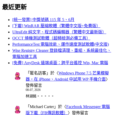
最近更新
[統一發票] 中獎號碼 115 年 5、6月
[下載] WinRAR 壓縮軟體（繁體中文版+免費版）
UltraEdit 純文字、程式碼編輯器（繁體中文最新版）
OCCT 燒機測試軟體（超頻檢測必備工具）
PerformanceTest 電腦效能、運作速度測試軟體(中文版)
Wise Registry Cleaner 登錄檔清理、重組、系統最佳化、
電腦加速工具
[免費] AnyDesk 遠端桌面：跨平台遙控 Win, Mac 電腦
「
匿名訪客
」於〈
Windows Phone 7.5 芒果模擬
器，在 iPhone、Android 中試用 WP 手機介面
〉
發佈留言
08-07, 2026
林湖銘。。。。。
「
Michael Carter
」於〈
Facebook Messenger 電腦
版下載（FB傳訊軟體）
〉發佈留言