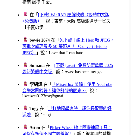
指南 認準 千夏...
在「
[下載] WinRAR 壓縮軟體（繁體中文版
+免費版）
」說：東京・大阪 高級派遣サービス
【千夏の伊...
bowie 2674
在「
免下載！線上 Heic 轉 JPEG，
可批次處理最多 50 張照片！（Convert Heic to
JPEG）
」說：Love that I can batc...
Sumana
在「
[下載] avast! 免費防毒軟體 2025
最新繁體中文版
」說：Avast has been my go...
李紹煒
在「
「MixerBox 鬧鐘」使用 YouTube
音樂當鬧鈴聲！讓你舒服的醒來～
」說：
liweiwei0123roy@gmai...
Tugy
在「
「打地鼠學唐詩」讓你長智慧的好
遊戲
」說：uugi
Aston
在「
Picker Wheel 線上隨機抽籤工具，
可保存多個不同主題輪盤！
」說：很實用的隨機