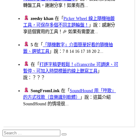
轉盤工具，謝謝分享！如果有西...
zeeshy khan
在「
Picker Wheel 線上隨機抽籤
工具，可保存多個不同主題輪盤！
」說：感謝分
享這個實用的工具！🎉 如果有需要波...
5
在「
「隨機數字」介面簡單好看的隨機抽
籤、選號工具
」說：7 8 14 16 17 18 20 2...
在「
打逐字稿更輕鬆！oTranscribe 可調速、可
暫停、可加入時間標籤的線上聽寫工具
」
說：？？？
SongFromLink
在「
SoundHound 用「哼歌」
的方式找歌（音樂識別軟體）
」說：這篇介紹
SoundHound 的情境很...
Search
Search
for: