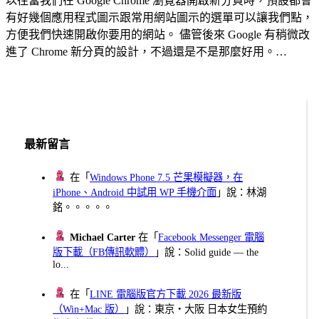
以往當我們在 Google Chrome 瀏覽器開啟新分頁時，預設都會
有好幾個應用程式圖示跟常用網站圖示的選單可以讓我們點，
方便我們快速開啟你要用的網站。 儘管後來 Google 有稍微改
進了 Chrome 新分頁的設計，不過還是不是那麼好用。…
最新留言
在「
Windows Phone 7.5 芒果模擬器，在
iPhone、Android 中試用 WP 手機介面
」說：林湖
銘。。。。。
Michael Carter
在「
Facebook Messenger 電腦
版下載（FB傳訊軟體）
」說：Solid guide — the
lo...
在「
LINE 電腦版官方下載 2026 最新版
（Win+Mac 版）
」說：東京・大阪 日本女生預約