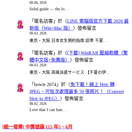
08-06, 2026
Solid guide — the lo…
「
匿名訪客
」於〈
LINE 電腦版官方下載 2026 最
新版（Win+Mac 版）
〉發佈留言
08-03, 2026
東京・大阪 日本女生預約指南 認準 千夏…
「
匿名訪客
」於〈
[下載] WinRAR 壓縮軟體（繁
體中文版+免費版）
〉發佈留言
08-03, 2026
東京・大阪 高級派遣サービス 【千夏の伊…
「
bowie 2674
」於〈
免下載！線上 Heic 轉
JPEG，可批次處理最多 50 張照片！（Convert
Heic to JPEG）
〉發佈留言
08-02, 2026
Love that I can batc…
[統一發票] 中獎號碼 115 年5、6月