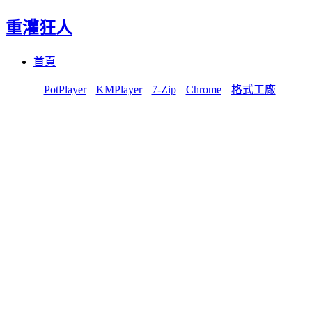
重灌狂人
Menu
Skip
首頁
to
content
PotPlayer
KMPlayer
7-Zip
Chrome
格式工廠