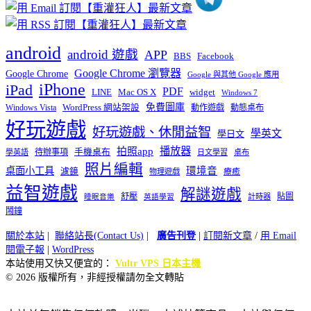
android
android 遊戲
APP
BBS
Facebook
Google Chrome 瀏覽器
Google Chrome
Google 與其他 Google 應用
iPhone
iPad
PDF
widget
LINE
Mac OS X
Windows 7
免費圖庫
Windows Vista
WordPress 網站架設
動作遊戲
動態桌布
好玩遊戲
好玩遊戲、休閒益智
學英文
學日文
播放器
拍照app
待辦事項
手機桌布
學英語
日文學習
桌布
照片編輯
桌面小工具
環境音
濾鏡
療癒
物理遊戲
益智遊戲
解謎遊戲
舒壓
貼圖
計時器
睡眠音樂
英語學習
鬧鐘
關於本站
|
聯絡站長(Contact Us)
|
廣告刊登
|
訂閱新文章
/
用 Email
閱電子報
|
WordPress
本站使用又快又便宜的：
Vultr VPS 日本主機
© 2026 版權所有，非經授權請勿全文轉貼