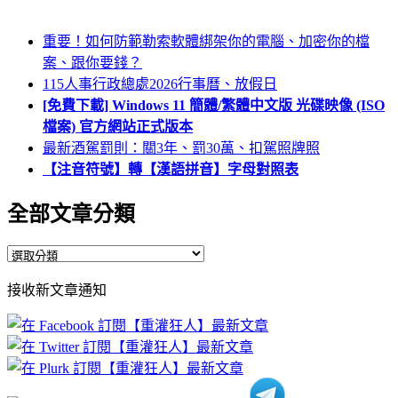
重要！如何防範勒索軟體綁架你的電腦、加密你的檔
案、跟你要錢？
115人事行政總處2026行事曆、放假日
[免費下載] Windows 11 簡體/繁體中文版 光碟映像 (ISO
檔案) 官方網站正式版本
最新酒駕罰則：關3年、罰30萬、扣駕照牌照
【注音符號】轉【漢語拼音】字母對照表
全部文章分類
全
部
接收新文章通知
文
章
分
類