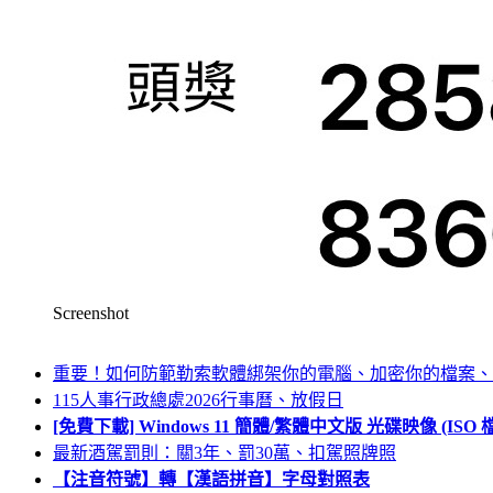
Screenshot
重要！如何防範勒索軟體綁架你的電腦、加密你的檔案、
115人事行政總處2026行事曆、放假日
[免費下載] Windows 11 簡體/繁體中文版 光碟映像 (IS
最新酒駕罰則：關3年、罰30萬、扣駕照牌照
【注音符號】轉【漢語拼音】字母對照表