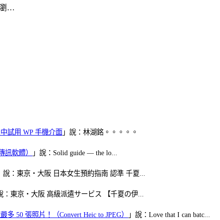
機瀏…
oid 中試用 WP 手機介面
」說：林湖銘。。。。。
（FB傳訊軟體）
」說：Solid guide — the lo...
」說：東京・大阪 日本女生預約指南 認準 千夏...
說：東京・大阪 高級派遣サービス 【千夏の伊...
50 張照片！（Convert Heic to JPEG）
」說：Love that I can batc...