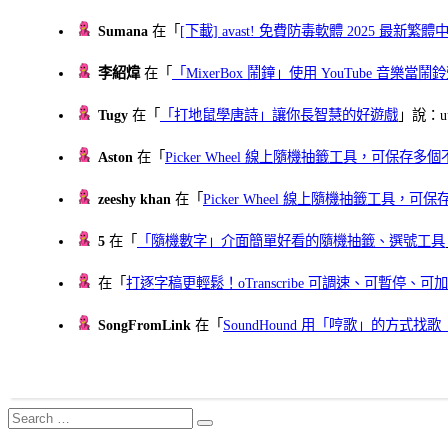
Sumana
在「
[下載] avast! 免費防毒軟體 2025 最新繁
李紹煒
在「
「MixerBox 鬧鐘」使用 YouTube 音樂
Tugy
在「
「打地鼠學唐詩」讓你長智慧的好遊戲
」說：uu
Aston
在「
Picker Wheel 線上隨機抽籤工具，可保存
zeeshy khan
在「
Picker Wheel 線上隨機抽籤工具，
5
在「
「隨機數字」介面簡單好看的隨機抽籤、選號工具
在「
打逐字稿更輕鬆！oTranscribe 可調速、可暫停
SongFromLink
在「
SoundHound 用「哼歌」的方式
Search
Search
for: