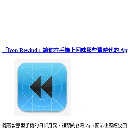
「Icon Rewind」讓你在手機上回味那些舊時代的 Ap
隨著智慧型手機的日新月異，裡頭的各種 App 圖示也歷經幾