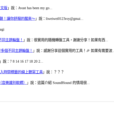
體中文版
」說：Avast has been my go...
當鬧鈴聲！讓你舒服的醒來～
」說：liweiwei0123roy@gmai...
gi
多個不同主題輪盤！
」說：很實用的隨機轉盤工具，謝謝分享！如果有西...
可保存多個不同主題輪盤！
」說：感謝分享這個實用的工具！🎉 如果有需要波..
」說：7 8 14 16 17 18 20 2...
、可加入時間標籤的線上聽寫工具
」說：？？？
找歌（音樂識別軟體）
」說：這篇介紹 SoundHound 的情境很...