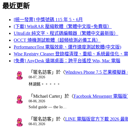
最近更新
[統一發票] 中獎號碼 115 年 5、6月
[下載] WinRAR 壓縮軟體（繁體中文版+免費版）
UltraEdit 純文字、程式碼編輯器（繁體中文最新版）
OCCT 燒機測試軟體（超頻檢測必備工具）
PerformanceTest 電腦效能、運作速度測試軟體(中文版)
Wise Registry Cleaner 登錄檔清理、重組、系統最佳
[免費] AnyDesk 遠端桌面：跨平台遙控 Win, Mac 電腦
「
匿名訪客
」於〈
Windows Phone 7.5 芒果模擬
08-07, 2026
林湖銘。。。。。
「
Michael Carter
」於〈
Facebook Messenger
08-06, 2026
Solid guide — the lo…
「
匿名訪客
」於〈
LINE 電腦版官方下載 2026 最
08-03, 2026