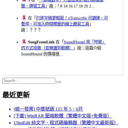
籤、選號工具
」說：7 8 14 16 17 18 20 2...
在「
打逐字稿更輕鬆！oTranscribe 可調速、可
暫停、可加入時間標籤的線上聽寫工具
」
說：？？？
SongFromLink
在「
SoundHound 用「哼歌」
的方式找歌（音樂識別軟體）
」說：這篇介紹
SoundHound 的情境很...
Search
Search
for:
最近更新
[統一發票] 中獎號碼 115 年 5、6月
[下載] WinRAR 壓縮軟體（繁體中文版+免費版）
UltraEdit 純文字、程式碼編輯器（繁體中文最新版）