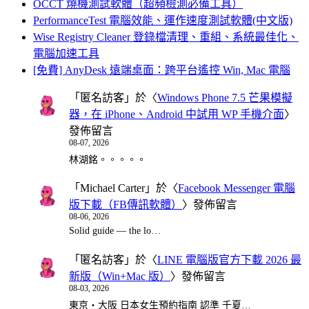
OCCT 燒機測試軟體（超頻檢測必備工具）
PerformanceTest 電腦效能、運作速度測試軟體(中文版)
Wise Registry Cleaner 登錄檔清理、重組、系統最佳化、
電腦加速工具
[免費] AnyDesk 遠端桌面：跨平台遙控 Win, Mac 電腦
「
匿名訪客
」於〈
Windows Phone 7.5 芒果模擬
器，在 iPhone、Android 中試用 WP 手機介面
〉
發佈留言
08-07, 2026
林湖銘。。。。。
「
Michael Carter
」於〈
Facebook Messenger 電腦
版下載（FB傳訊軟體）
〉發佈留言
08-06, 2026
Solid guide — the lo…
「
匿名訪客
」於〈
LINE 電腦版官方下載 2026 最
新版（Win+Mac 版）
〉發佈留言
08-03, 2026
東京・大阪 日本女生預約指南 認準 千夏…