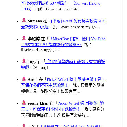
可批次處理最多 50 張照片！（Convert Heic to
JPEG）
」說：Love that I can batc...
Sumana
在「
[下載] avast! 免費防毒軟體 2025
最新繁體中文版
」說：Avast has been my go...
李紹煒
在「
「MixerBox 鬧鐘」使用 YouTube
音樂當鬧鈴聲！讓你舒服的醒來～
」說：
liweiwei0123roy@gmai...
Tugy
在「
「打地鼠學唐詩」讓你長智慧的好
遊戲
」說：uugi
Aston
在「
Picker Wheel 線上隨機抽籤工具，
可保存多個不同主題輪盤！
」說：很實用的隨機
轉盤工具，謝謝分享！如果有西...
zeeshy khan
在「
Picker Wheel 線上隨機抽籤
工具，可保存多個不同主題輪盤！
」說：感謝分
享這個實用的工具！🎉 如果有需要波...
5
在「
「隨機數字」介面簡單好看的隨機抽