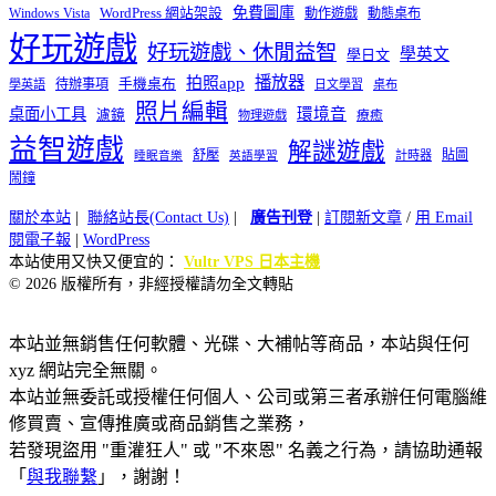
免費圖庫
Windows Vista
WordPress 網站架設
動作遊戲
動態桌布
好玩遊戲
好玩遊戲、休閒益智
學英文
學日文
播放器
拍照app
待辦事項
手機桌布
學英語
日文學習
桌布
照片編輯
桌面小工具
環境音
濾鏡
療癒
物理遊戲
益智遊戲
解謎遊戲
舒壓
貼圖
計時器
睡眠音樂
英語學習
鬧鐘
關於本站
|
聯絡站長(Contact Us)
|
廣告刊登
|
訂閱新文章
/
用 Email
閱電子報
|
WordPress
本站使用又快又便宜的：
Vultr VPS 日本主機
© 2026 版權所有，非經授權請勿全文轉貼
本站並無銷售任何軟體、光碟、大補帖等商品，本站與任何
xyz 網站完全無關。
本站並無委託或授權任何個人、公司或第三者承辦任何電腦維
修買賣、宣傳推廣或商品銷售之業務，
若發現盜用 "重灌狂人" 或 "不來恩" 名義之行為，請協助通報
「
與我聯繫
」，謝謝！