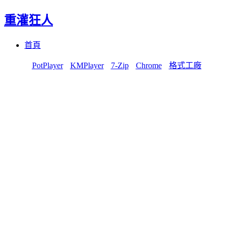
重灌狂人
Menu
Skip
首頁
to
content
PotPlayer
KMPlayer
7-Zip
Chrome
格式工廠