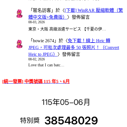
「
匿名訪客
」於〈
[下載] WinRAR 壓縮軟體（繁
體中文版+免費版）
〉發佈留言
08-03, 2026
東京・大阪 高級派遣サービス 【千夏の伊…
「
bowie 2674
」於〈
免下載！線上 Heic 轉
JPEG，可批次處理最多 50 張照片！（Convert
Heic to JPEG）
〉發佈留言
08-02, 2026
Love that I can batc…
[統一發票] 中獎號碼 115 年5、6月