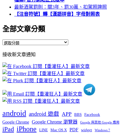
最新酒駕罰則：關3年、罰30萬、扣駕照牌照
【注音符號】轉【漢語拼音】字母對照表
全部文章分類
全
部
接收新文章通知
文
章
分
類
android
android 遊戲
APP
BBS
Facebook
Google Chrome 瀏覽器
Google Chrome
Google 與其他 Google 應用
iPhone
iPad
PDF
widget
LINE
Mac OS X
Windows 7