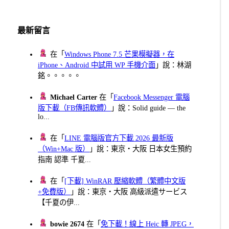
最新留言
在「
Windows Phone 7.5 芒果模擬器，在
iPhone、Android 中試用 WP 手機介面
」說：林湖
銘。。。。。
Michael Carter
在「
Facebook Messenger 電腦
版下載（FB傳訊軟體）
」說：Solid guide — the
lo...
在「
LINE 電腦版官方下載 2026 最新版
（Win+Mac 版）
」說：東京・大阪 日本女生預約
指南 認準 千夏...
在「
[下載] WinRAR 壓縮軟體（繁體中文版
+免費版）
」說：東京・大阪 高級派遣サービス
【千夏の伊...
bowie 2674
在「
免下載！線上 Heic 轉 JPEG，