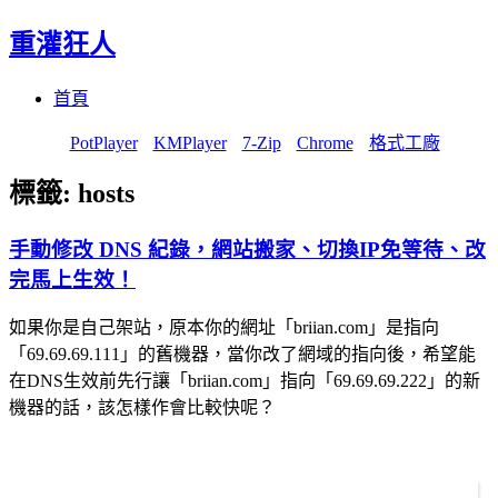
重灌狂人
Menu
Skip
首頁
to
content
PotPlayer
KMPlayer
7-Zip
Chrome
格式工廠
標籤:
hosts
手動修改 DNS 紀錄，網站搬家、切換IP免等待、改
完馬上生效！
如果你是自己架站，原本你的網址「briian.com」是指向
「69.69.69.111」的舊機器，當你改了網域的指向後，希望能
在DNS生效前先行讓「briian.com」指向「69.69.69.222」的新
機器的話，該怎樣作會比較快呢？