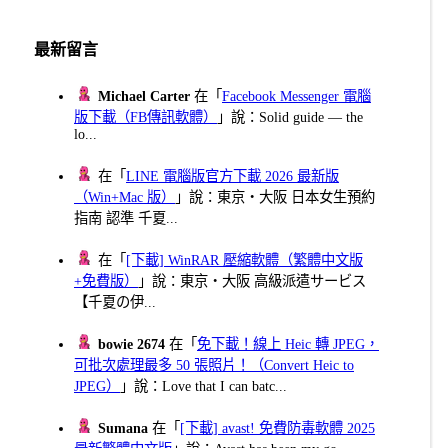
最新留言
Michael Carter
在「
Facebook Messenger 電腦
版下載（FB傳訊軟體）
」說：Solid guide — the
lo...
在「
LINE 電腦版官方下載 2026 最新版
（Win+Mac 版）
」說：東京・大阪 日本女生預約
指南 認準 千夏...
在「
[下載] WinRAR 壓縮軟體（繁體中文版
+免費版）
」說：東京・大阪 高級派遣サービス
【千夏の伊...
bowie 2674
在「
免下載！線上 Heic 轉 JPEG，
可批次處理最多 50 張照片！（Convert Heic to
JPEG）
」說：Love that I can batc...
Sumana
在「
[下載] avast! 免費防毒軟體 2025