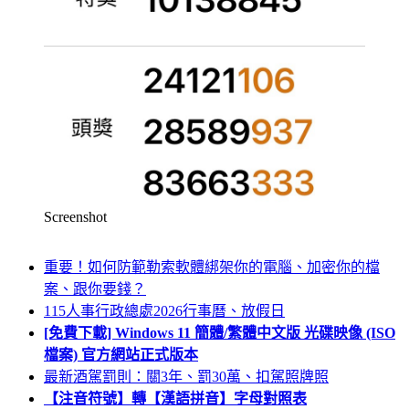
Screenshot
重要！如何防範勒索軟體綁架你的電腦、加密你的檔
案、跟你要錢？
115人事行政總處2026行事曆、放假日
[免費下載] Windows 11 簡體/繁體中文版 光碟映像 (ISO
檔案) 官方網站正式版本
最新酒駕罰則：關3年、罰30萬、扣駕照牌照
【注音符號】轉【漢語拼音】字母對照表