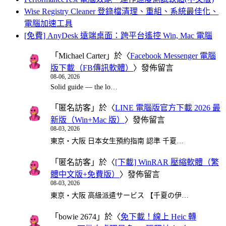
Wise Registry Cleaner 登錄檔清理、重組、系統最佳化、
電腦加速工具
[免費] AnyDesk 遠端桌面：跨平台遙控 Win, Mac 電腦
「
Michael Carter
」於〈
Facebook Messenger 電腦
版下載（FB傳訊軟體）
〉發佈留言
08-06, 2026
Solid guide — the lo…
「
匿名訪客
」於〈
LINE 電腦版官方下載 2026 最
新版（Win+Mac 版）
〉發佈留言
08-03, 2026
東京・大阪 日本女生預約指南 認準 千夏…
「
匿名訪客
」於〈
[下載] WinRAR 壓縮軟體（繁
體中文版+免費版）
〉發佈留言
08-03, 2026
東京・大阪 高級派遣サービス 【千夏の伊…
「
bowie 2674
」於〈
免下載！線上 Heic 轉