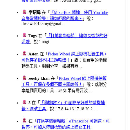
最新繁體中文版
」說：Avast has been my go...
李紹煒
在「
「MixerBox 鬧鐘」使用 YouTube
音樂當鬧鈴聲！讓你舒服的醒來～
」說：
liweiwei0123roy@gmai...
Tugy
在「
「打地鼠學唐詩」讓你長智慧的好
遊戲
」說：uugi
Aston
在「
Picker Wheel 線上隨機抽籤工具，
可保存多個不同主題輪盤！
」說：很實用的隨機
轉盤工具，謝謝分享！如果有西...
zeeshy khan
在「
Picker Wheel 線上隨機抽籤
工具，可保存多個不同主題輪盤！
」說：感謝分
享這個實用的工具！🎉 如果有需要波...
5
在「
「隨機數字」介面簡單好看的隨機抽
籤、選號工具
」說：7 8 14 16 17 18 20 2...
在「
打逐字稿更輕鬆！oTranscribe 可調速、可
暫停、可加入時間標籤的線上聽寫工具
」