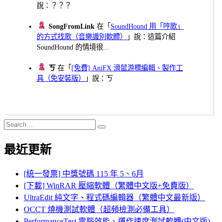
說：？？？
SongFromLink
在「
SoundHound 用「哼歌」
的方式找歌（音樂識別軟體）
」說：這篇介紹
SoundHound 的情境很...
ㄎ
在「
[免費] AniFX 滑鼠游標編輯、製作工
具（免安裝版）
」說：ㄎ
Search
Search
for:
最近更新
[統一發票] 中獎號碼 115 年 5、6月
[下載] WinRAR 壓縮軟體（繁體中文版+免費版）
UltraEdit 純文字、程式碼編輯器（繁體中文最新版）
OCCT 燒機測試軟體（超頻檢測必備工具）
PerformanceTest 電腦效能、運作速度測試軟體(中文版)