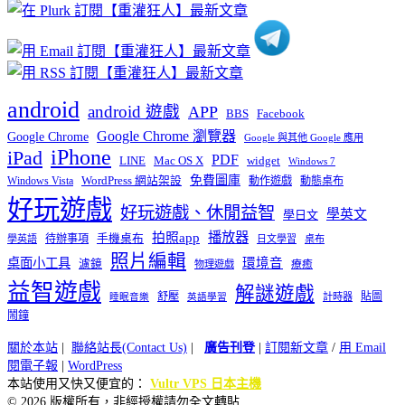
類
android
android 遊戲
APP
BBS
Facebook
Google Chrome 瀏覽器
Google Chrome
Google 與其他 Google 應用
iPhone
iPad
PDF
widget
LINE
Mac OS X
Windows 7
免費圖庫
Windows Vista
WordPress 網站架設
動作遊戲
動態桌布
好玩遊戲
好玩遊戲、休閒益智
學英文
學日文
播放器
拍照app
待辦事項
手機桌布
學英語
日文學習
桌布
照片編輯
桌面小工具
環境音
濾鏡
療癒
物理遊戲
益智遊戲
解謎遊戲
舒壓
貼圖
計時器
睡眠音樂
英語學習
鬧鐘
關於本站
|
聯絡站長(Contact Us)
|
廣告刊登
|
訂閱新文章
/
用 Email
閱電子報
|
WordPress
本站使用又快又便宜的：
Vultr VPS 日本主機
© 2026 版權所有，非經授權請勿全文轉貼