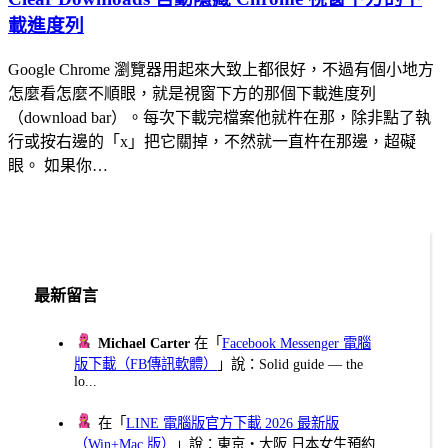
載進度列
Google Chrome 瀏覽器用起來大致上都很好，不過有個小地方
怎麼看怎麼不順眼，就是視窗下方的那個下載進度列
（download bar）。每次下載完檔案他就杵在那，除非點了執
行或按右邊的「x」把它關掉，不然就一直杵在那邊，超礙
眼。 如果你…
最新留言
Michael Carter
在「
Facebook Messenger 電腦
版下載（FB傳訊軟體）
」說：Solid guide — the
lo...
在「
LINE 電腦版官方下載 2026 最新版
（Win+Mac 版）
」說：東京・大阪 日本女生預約