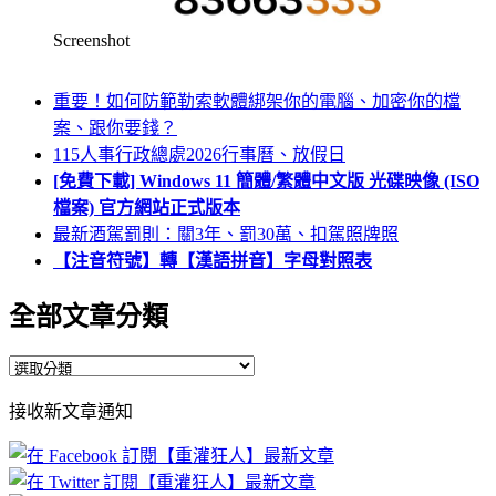
Screenshot
重要！如何防範勒索軟體綁架你的電腦、加密你的檔
案、跟你要錢？
115人事行政總處2026行事曆、放假日
[免費下載] Windows 11 簡體/繁體中文版 光碟映像 (ISO
檔案) 官方網站正式版本
最新酒駕罰則：關3年、罰30萬、扣駕照牌照
【注音符號】轉【漢語拼音】字母對照表
全部文章分類
全
部
接收新文章通知
文
章
分