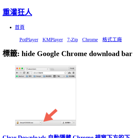
重灌狂人
Menu
Skip
首頁
to
content
PotPlayer
KMPlayer
7-Zip
Chrome
格式工廠
標籤:
hide Google Chrome download bar
Clear Downloads 自動隱藏 Chrome 視窗下方的下