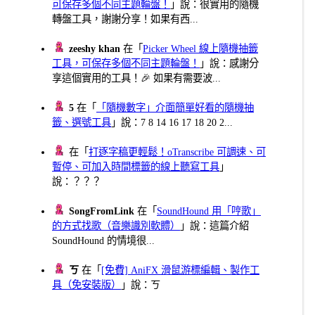
可保存多個不同主題輪盤！
」說：很實用的隨機
轉盤工具，謝謝分享！如果有西...
zeeshy khan
在「
Picker Wheel 線上隨機抽籤
工具，可保存多個不同主題輪盤！
」說：感謝分
享這個實用的工具！🎉 如果有需要波...
5
在「
「隨機數字」介面簡單好看的隨機抽
籤、選號工具
」說：7 8 14 16 17 18 20 2...
在「
打逐字稿更輕鬆！oTranscribe 可調速、可
暫停、可加入時間標籤的線上聽寫工具
」
說：？？？
SongFromLink
在「
SoundHound 用「哼歌」
的方式找歌（音樂識別軟體）
」說：這篇介紹
SoundHound 的情境很...
ㄎ
在「
[免費] AniFX 滑鼠游標編輯、製作工
具（免安裝版）
」說：ㄎ