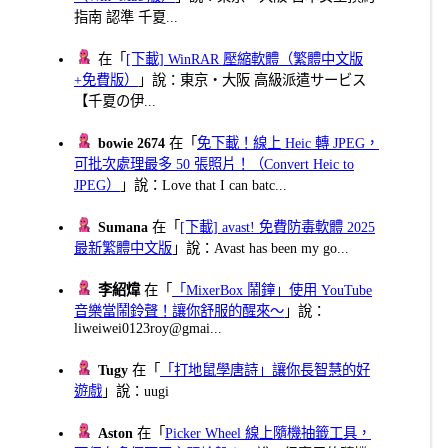
指南 認準 千夏...
在「
[下載] WinRAR 壓縮軟體（繁體中文版
+免費版）
」說：東京・大阪 高級派遣サービス
【千夏の伊...
bowie 2674
在「
免下載！線上 Heic 轉 JPEG，
可批次處理最多 50 張照片！（Convert Heic to
JPEG）
」說：Love that I can batc...
Sumana
在「
[下載] avast! 免費防毒軟體 2025
最新繁體中文版
」說：Avast has been my go...
李紹煒
在「
「MixerBox 鬧鐘」使用 YouTube
音樂當鬧鈴聲！讓你舒服的醒來～
」說：
liweiwei0123roy@gmai...
Tugy
在「
「打地鼠學唐詩」讓你長智慧的好
遊戲
」說：uugi
Aston
在「
Picker Wheel 線上隨機抽籤工具，