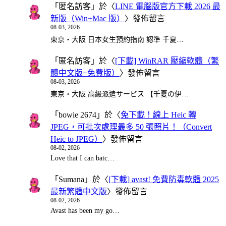
「
匿名訪客
」於〈
LINE 電腦版官方下載 2026 最
新版（Win+Mac 版）
〉發佈留言
08-03, 2026
東京・大阪 日本女生預約指南 認準 千夏…
「
匿名訪客
」於〈
[下載] WinRAR 壓縮軟體（繁
體中文版+免費版）
〉發佈留言
08-03, 2026
東京・大阪 高級派遣サービス 【千夏の伊…
「
bowie 2674
」於〈
免下載！線上 Heic 轉
JPEG，可批次處理最多 50 張照片！（Convert
Heic to JPEG）
〉發佈留言
08-02, 2026
Love that I can batc…
「
Sumana
」於〈
[下載] avast! 免費防毒軟體 2025
最新繁體中文版
〉發佈留言
08-02, 2026
Avast has been my go…