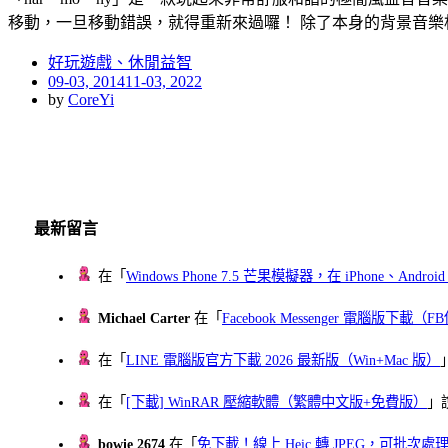
移動，一旦移動錯誤，就得重新來過囉！ 除了本身的背景音樂
好玩遊戲、休閒益智
Posted
09-03, 2014
11-03, 2022
on
by
CoreYi
最新留言
在「
Windows Phone 7.5 芒果模擬器，在 iPhone、Andr
Michael Carter
在「
Facebook Messenger 電腦版下載
在「
LINE 電腦版官方下載 2026 最新版（Win+Mac 版）
在「
[下載] WinRAR 壓縮軟體（繁體中文版+免費版）
」
bowie 2674
在「
免下載！線上 Heic 轉 JPEG，可批次處理最多 