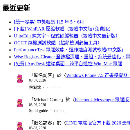
最近更新
[統一發票] 中獎號碼 115 年 5、6月
[下載] WinRAR 壓縮軟體（繁體中文版+免費版）
UltraEdit 純文字、程式碼編輯器（繁體中文最新版）
OCCT 燒機測試軟體（超頻檢測必備工具）
PerformanceTest 電腦效能、運作速度測試軟體(中文版)
Wise Registry Cleaner 登錄檔清理、重組、系統最佳
[免費] AnyDesk 遠端桌面：跨平台遙控 Win, Mac 電腦
「
匿名訪客
」於〈
Windows Phone 7.5 芒果模擬
08-07, 2026
林湖銘。。。。。
「
Michael Carter
」於〈
Facebook Messenger
08-06, 2026
Solid guide — the lo…
「
匿名訪客
」於〈
LINE 電腦版官方下載 2026 最
08-03, 2026