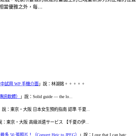
相當優雅之外，每…
oid 中試用 WP 手機介面
」說：林湖銘。。。。。
（FB傳訊軟體）
」說：Solid guide — the lo...
」說：東京・大阪 日本女生預約指南 認準 千夏...
說：東京・大阪 高級派遣サービス 【千夏の伊...
50 張照片！（Convert Heic to JPEG）
」說：Love that I can batc...