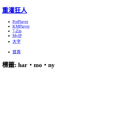
重灌狂人
PotPlayer
KMPlayer
7-Zip
MyIP
大字
Menu
Skip
首頁
to
content
標籤:
har‧mo‧ny