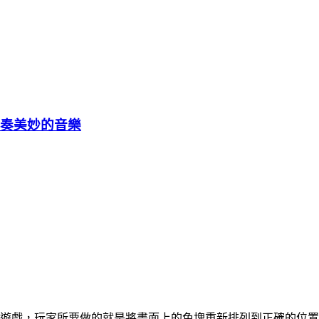
像彈奏美妙的音樂
智音樂遊戲，玩家所要做的就是將畫面上的色塊重新排列到正確的