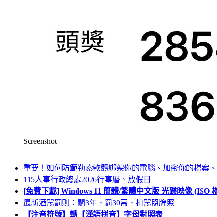
Screenshot
重要！如何防範勒索軟體綁架你的電腦、加密你的檔案、
115人事行政總處2026行事曆、放假日
[免費下載] Windows 11 簡體/繁體中文版 光碟映像 (IS
最新酒駕罰則：關3年、罰30萬、扣駕照牌照
【注音符號】轉【漢語拼音】字母對照表