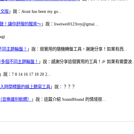
體中文版
」說：Avast has been my go...
當鬧鈴聲！讓你舒服的醒來～
」說：liweiwei0123roy@gmai...
gi
多個不同主題輪盤！
」說：很實用的隨機轉盤工具，謝謝分享！如果有西...
可保存多個不同主題輪盤！
」說：感謝分享這個實用的工具！🎉 如果有需要波..
」說：7 8 14 16 17 18 20 2...
、可加入時間標籤的線上聽寫工具
」說：？？？
找歌（音樂識別軟體）
」說：這篇介紹 SoundHound 的情境很...