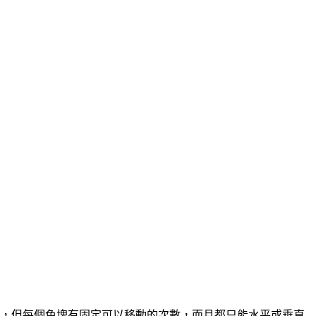
位置，但每個色塊有固定可以移動的次數，而且都只能水平或垂直