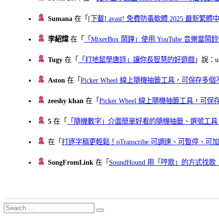
Sumana
在「
[下載] avast! 免費防毒軟體 2025 最新繁
李紹煒
在「
「MixerBox 鬧鐘」使用 YouTube 音樂
Tugy
在「
「打地鼠學唐詩」讓你長智慧的好遊戲
」說：uu
Aston
在「
Picker Wheel 線上隨機抽籤工具，可保存
zeeshy khan
在「
Picker Wheel 線上隨機抽籤工具，
5
在「
「隨機數字」介面簡單好看的隨機抽籤、選號工具
在「
打逐字稿更輕鬆！oTranscribe 可調速、可暫停
SongFromLink
在「
SoundHound 用「哼歌」的方式
Search
Search
for: