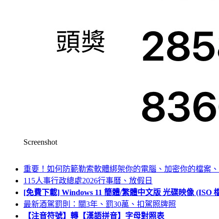
Screenshot
重要！如何防範勒索軟體綁架你的電腦、加密你的檔案、
115人事行政總處2026行事曆、放假日
[免費下載] Windows 11 簡體/繁體中文版 光碟映像 (IS
最新酒駕罰則：關3年、罰30萬、扣駕照牌照
【注音符號】轉【漢語拼音】字母對照表