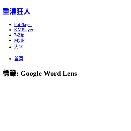
重灌狂人
PotPlayer
KMPlayer
7-Zip
MyIP
大字
Menu
Skip
首頁
to
content
標籤:
Google Word Lens