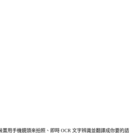
oid 等裝置用手機鏡頭來拍照、即時 OCR 文字辨識並翻譯成你要的語