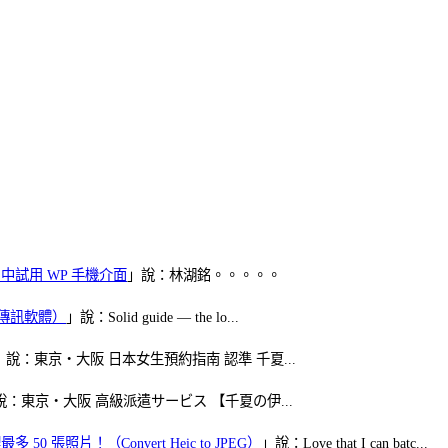
oid 中試用 WP 手機介面
」說：林湖銘。。。。。
（FB傳訊軟體）
」說：Solid guide — the lo...
」說：東京・大阪 日本女生預約指南 認準 千夏...
說：東京・大阪 高級派遣サービス 【千夏の伊...
50 張照片！（Convert Heic to JPEG）
」說：Love that I can batc...