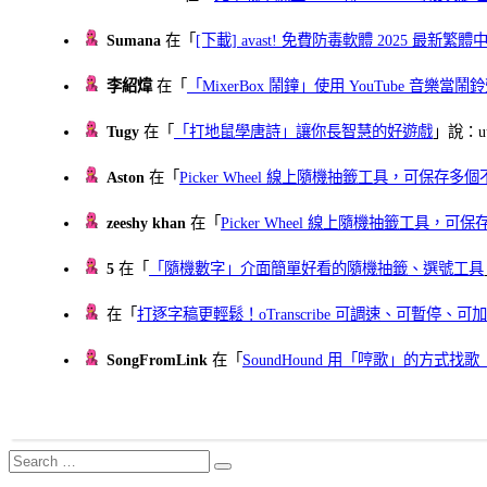
Sumana
在「
[下載] avast! 免費防毒軟體 2025 最新繁
李紹煒
在「
「MixerBox 鬧鐘」使用 YouTube 音樂
Tugy
在「
「打地鼠學唐詩」讓你長智慧的好遊戲
」說：uu
Aston
在「
Picker Wheel 線上隨機抽籤工具，可保存
zeeshy khan
在「
Picker Wheel 線上隨機抽籤工具，
5
在「
「隨機數字」介面簡單好看的隨機抽籤、選號工具
在「
打逐字稿更輕鬆！oTranscribe 可調速、可暫停
SongFromLink
在「
SoundHound 用「哼歌」的方式
Search
Search
for: