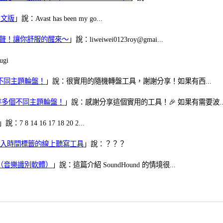
體中文版
」說：Avast has been my go...
當鬧鈴聲！讓你舒服的醒來～
」說：liweiwei0123roy@gmai...
gi
多個不同主題輪盤！
」說：很實用的隨機轉盤工具，謝謝分享！如果有西...
可保存多個不同主題輪盤！
」說：感謝分享這個實用的工具！🎉 如果有需要波..
」說：7 8 14 16 17 18 20 2...
、可加入時間標籤的線上聽寫工具
」說：？？？
找歌（音樂識別軟體）
」說：這篇介紹 SoundHound 的情境很...