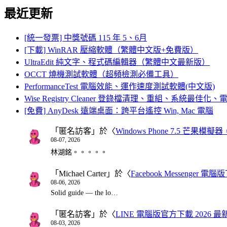
最近更新
[統一發票] 中獎號碼 115 年 5、6月
[下載] WinRAR 壓縮軟體（繁體中文版+免費版）
UltraEdit 純文字、程式碼編輯器（繁體中文最新版）
OCCT 燒機測試軟體（超頻檢測必備工具）
PerformanceTest 電腦效能、運作速度測試軟體(中文版)
Wise Registry Cleaner 登錄檔清理、重組、系統最佳
[免費] AnyDesk 遠端桌面：跨平台遙控 Win, Mac 電腦
「
匿名訪客
」於〈
Windows Phone 7.5 芒果模擬
08-07, 2026
林湖銘。。。。。
「
Michael Carter
」於〈
Facebook Messenger
08-06, 2026
Solid guide — the lo…
「
匿名訪客
」於〈
LINE 電腦版官方下載 2026 最
08-03, 2026