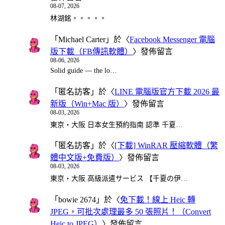
08-07, 2026
林湖銘。。。。。
「
Michael Carter
」於〈
Facebook Messenger 電腦
版下載（FB傳訊軟體）
〉發佈留言
08-06, 2026
Solid guide — the lo…
「
匿名訪客
」於〈
LINE 電腦版官方下載 2026 最
新版（Win+Mac 版）
〉發佈留言
08-03, 2026
東京・大阪 日本女生預約指南 認準 千夏…
「
匿名訪客
」於〈
[下載] WinRAR 壓縮軟體（繁
體中文版+免費版）
〉發佈留言
08-03, 2026
東京・大阪 高級派遣サービス 【千夏の伊…
「
bowie 2674
」於〈
免下載！線上 Heic 轉
JPEG，可批次處理最多 50 張照片！（Convert
Heic to JPEG）
〉發佈留言