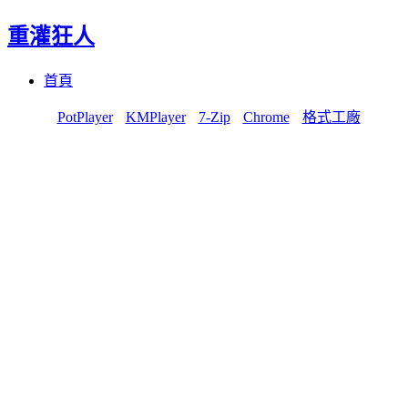
重灌狂人
Menu
Skip
首頁
to
content
PotPlayer
KMPlayer
7-Zip
Chrome
格式工廠