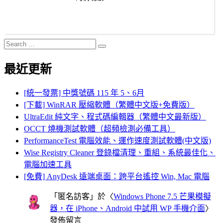
Search
Search
for:
最近更新
[統一發票] 中獎號碼 115 年 5、6月
[下載] WinRAR 壓縮軟體（繁體中文版+免費版）
UltraEdit 純文字、程式碼編輯器（繁體中文最新版）
OCCT 燒機測試軟體（超頻檢測必備工具）
PerformanceTest 電腦效能、運作速度測試軟體(中文版)
Wise Registry Cleaner 登錄檔清理、重組、系統最佳化、
電腦加速工具
[免費] AnyDesk 遠端桌面：跨平台遙控 Win, Mac 電腦
「
匿名訪客
」於〈
Windows Phone 7.5 芒果模擬
器，在 iPhone、Android 中試用 WP 手機介面
〉
發佈留言