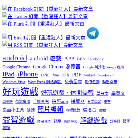
章
分
類
android
android 遊戲
APP
BBS
Facebook
Google Chrome 瀏覽器
Google Chrome
Google 與其他 Google 應用
iPhone
iPad
PDF
widget
LINE
Mac OS X
Windows 7
免費圖庫
Windows Vista
WordPress 網站架設
動作遊戲
動態桌布
好玩遊戲
好玩遊戲、休閒益智
學英文
學日文
播放器
拍照app
待辦事項
手機桌布
學英語
日文學習
桌布
照片編輯
桌面小工具
環境音
濾鏡
療癒
物理遊戲
益智遊戲
解謎遊戲
舒壓
貼圖
計時器
睡眠音樂
英語學習
鬧鐘