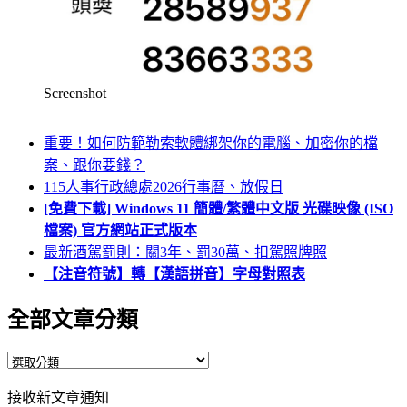
Screenshot
重要！如何防範勒索軟體綁架你的電腦、加密你的檔
案、跟你要錢？
115人事行政總處2026行事曆、放假日
[免費下載] Windows 11 簡體/繁體中文版 光碟映像 (ISO
檔案) 官方網站正式版本
最新酒駕罰則：關3年、罰30萬、扣駕照牌照
【注音符號】轉【漢語拼音】字母對照表
全部文章分類
全
部
接收新文章通知
文