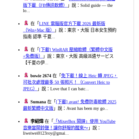
版下載（FB傳訊軟體）
」說：Solid guide — the
lo...
在「
LINE 電腦版官方下載 2026 最新版
（Win+Mac 版）
」說：東京・大阪 日本女生預約
指南 認準 千夏...
在「
[下載] WinRAR 壓縮軟體（繁體中文版
+免費版）
」說：東京・大阪 高級派遣サービス
【千夏の伊...
bowie 2674
在「
免下載！線上 Heic 轉 JPEG，
可批次處理最多 50 張照片！（Convert Heic to
JPEG）
」說：Love that I can batc...
Sumana
在「
[下載] avast! 免費防毒軟體 2025
最新繁體中文版
」說：Avast has been my go...
李紹煒
在「
「MixerBox 鬧鐘」使用 YouTube
音樂當鬧鈴聲！讓你舒服的醒來～
」說：
liweiwei0123roy@gmai...