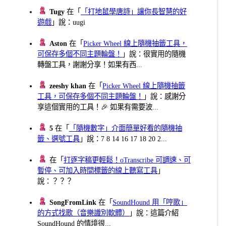
Tugy
在「
「打地鼠學唐詩」讓你長智慧的好
遊戲
」說：uugi
Aston
在「
Picker Wheel 線上隨機抽籤工具，
可保存多個不同主題輪盤！
」說：很實用的隨機
轉盤工具，謝謝分享！如果有西...
zeeshy khan
在「
Picker Wheel 線上隨機抽籤
工具，可保存多個不同主題輪盤！
」說：感謝分
享這個實用的工具！🎉 如果有需要波...
5
在「
「隨機數字」介面簡單好看的隨機抽
籤、選號工具
」說：7 8 14 16 17 18 20 2...
在「
打逐字稿更輕鬆！oTranscribe 可調速、可
暫停、可加入時間標籤的線上聽寫工具
」
說：？？？
SongFromLink
在「
SoundHound 用「哼歌」
的方式找歌（音樂識別軟體）
」說：這篇介紹
SoundHound 的情境很...