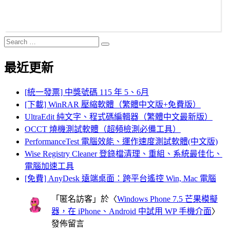
Search
Search
for:
最近更新
[統一發票] 中獎號碼 115 年 5、6月
[下載] WinRAR 壓縮軟體（繁體中文版+免費版）
UltraEdit 純文字、程式碼編輯器（繁體中文最新版）
OCCT 燒機測試軟體（超頻檢測必備工具）
PerformanceTest 電腦效能、運作速度測試軟體(中文版)
Wise Registry Cleaner 登錄檔清理、重組、系統最佳化、
電腦加速工具
[免費] AnyDesk 遠端桌面：跨平台遙控 Win, Mac 電腦
「
匿名訪客
」於〈
Windows Phone 7.5 芒果模擬
器，在 iPhone、Android 中試用 WP 手機介面
〉
發佈留言