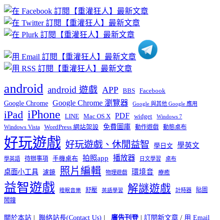
章
分
類
android
android 遊戲
APP
BBS
Facebook
Google Chrome 瀏覽器
Google Chrome
Google 與其他 Google 應用
iPhone
iPad
PDF
widget
LINE
Mac OS X
Windows 7
免費圖庫
Windows Vista
WordPress 網站架設
動作遊戲
動態桌布
好玩遊戲
好玩遊戲、休閒益智
學英文
學日文
播放器
拍照app
待辦事項
手機桌布
學英語
日文學習
桌布
照片編輯
桌面小工具
環境音
濾鏡
療癒
物理遊戲
益智遊戲
解謎遊戲
舒壓
貼圖
計時器
睡眠音樂
英語學習
鬧鐘
關於本站
|
聯絡站長(Contact Us)
|
廣告刊登
|
訂閱新文章
/
用 Email