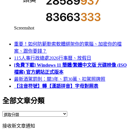
Screenshot
重要！如何防範勒索軟體綁架你的電腦、加密你的檔
案、跟你要錢？
115人事行政總處2026行事曆、放假日
[免費下載] Windows 11 簡體/繁體中文版 光碟映像 (ISO
檔案) 官方網站正式版本
最新酒駕罰則：關3年、罰30萬、扣駕照牌照
【注音符號】轉【漢語拼音】字母對照表
全部文章分類
全
部
接收新文章通知
文