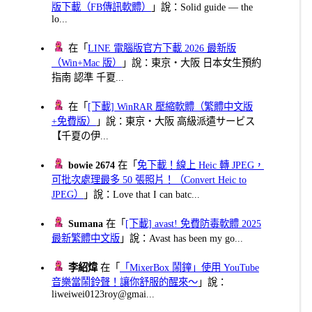
版下載（FB傳訊軟體）
」說：Solid guide — the
lo...
在「
LINE 電腦版官方下載 2026 最新版
（Win+Mac 版）
」說：東京・大阪 日本女生預約
指南 認準 千夏...
在「
[下載] WinRAR 壓縮軟體（繁體中文版
+免費版）
」說：東京・大阪 高級派遣サービス
【千夏の伊...
bowie 2674
在「
免下載！線上 Heic 轉 JPEG，
可批次處理最多 50 張照片！（Convert Heic to
JPEG）
」說：Love that I can batc...
Sumana
在「
[下載] avast! 免費防毒軟體 2025
最新繁體中文版
」說：Avast has been my go...
李紹煒
在「
「MixerBox 鬧鐘」使用 YouTube
音樂當鬧鈴聲！讓你舒服的醒來～
」說：
liweiwei0123roy@gmai...