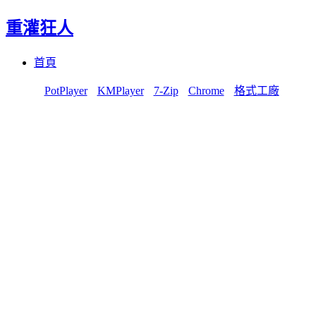
重灌狂人
Menu
Skip
首頁
to
content
PotPlayer
KMPlayer
7-Zip
Chrome
格式工廠