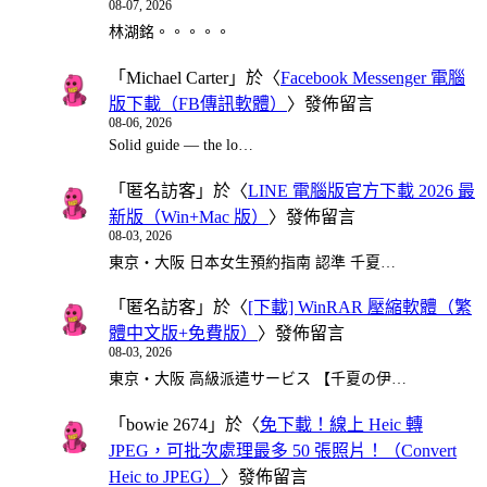
08-07, 2026
林湖銘。。。。。
「
Michael Carter
」於〈
Facebook Messenger 電腦
版下載（FB傳訊軟體）
〉發佈留言
08-06, 2026
Solid guide — the lo…
「
匿名訪客
」於〈
LINE 電腦版官方下載 2026 最
新版（Win+Mac 版）
〉發佈留言
08-03, 2026
東京・大阪 日本女生預約指南 認準 千夏…
「
匿名訪客
」於〈
[下載] WinRAR 壓縮軟體（繁
體中文版+免費版）
〉發佈留言
08-03, 2026
東京・大阪 高級派遣サービス 【千夏の伊…
「
bowie 2674
」於〈
免下載！線上 Heic 轉
JPEG，可批次處理最多 50 張照片！（Convert
Heic to JPEG）
〉發佈留言