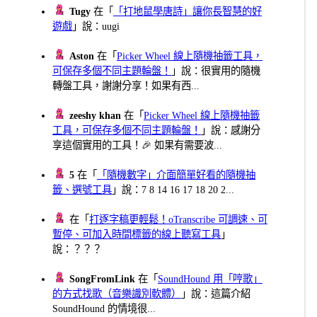
Tugy
在「
「打地鼠學唐詩」讓你長智慧的好
遊戲
」說：uugi
Aston
在「
Picker Wheel 線上隨機抽籤工具，
可保存多個不同主題輪盤！
」說：很實用的隨機
轉盤工具，謝謝分享！如果有西...
zeeshy khan
在「
Picker Wheel 線上隨機抽籤
工具，可保存多個不同主題輪盤！
」說：感謝分
享這個實用的工具！🎉 如果有需要波...
5
在「
「隨機數字」介面簡單好看的隨機抽
籤、選號工具
」說：7 8 14 16 17 18 20 2...
在「
打逐字稿更輕鬆！oTranscribe 可調速、可
暫停、可加入時間標籤的線上聽寫工具
」
說：？？？
SongFromLink
在「
SoundHound 用「哼歌」
的方式找歌（音樂識別軟體）
」說：這篇介紹
SoundHound 的情境很...