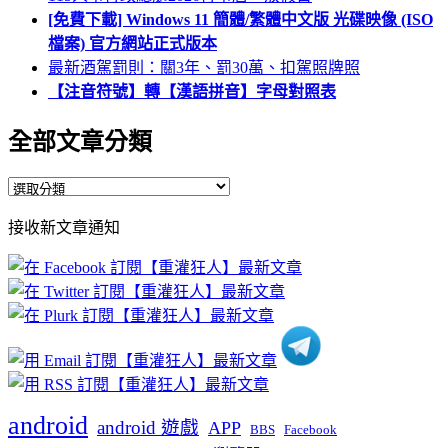
[免費下載] Windows 11 簡體/繁體中文版 光碟映像 (ISO
檔案) 官方網站正式版本
最新酒駕罰則：關3年、罰30萬、扣駕照牌照
【注音符號】轉【漢語拼音】字母對照表
全部文章分類
全
部
接收新文章通知
文
章
分
類
android
android 遊戲
APP
BBS
Facebook