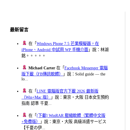
章
分
頁
最新留言
在「
Windows Phone 7.5 芒果模擬器，在
iPhone、Android 中試用 WP 手機介面
」說：林湖
銘。。。。。
Michael Carter
在「
Facebook Messenger 電腦
版下載（FB傳訊軟體）
」說：Solid guide — the
lo...
在「
LINE 電腦版官方下載 2026 最新版
（Win+Mac 版）
」說：東京・大阪 日本女生預約
指南 認準 千夏...
在「
[下載] WinRAR 壓縮軟體（繁體中文版
+免費版）
」說：東京・大阪 高級派遣サービス
【千夏の伊...