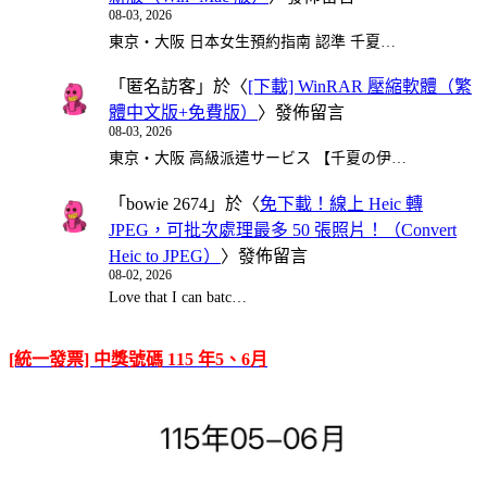
08-03, 2026
東京・大阪 日本女生預約指南 認準 千夏…
「
匿名訪客
」於〈
[下載] WinRAR 壓縮軟體（繁
體中文版+免費版）
〉發佈留言
08-03, 2026
東京・大阪 高級派遣サービス 【千夏の伊…
「
bowie 2674
」於〈
免下載！線上 Heic 轉
JPEG，可批次處理最多 50 張照片！（Convert
Heic to JPEG）
〉發佈留言
08-02, 2026
Love that I can batc…
[統一發票] 中獎號碼 115 年5、6月