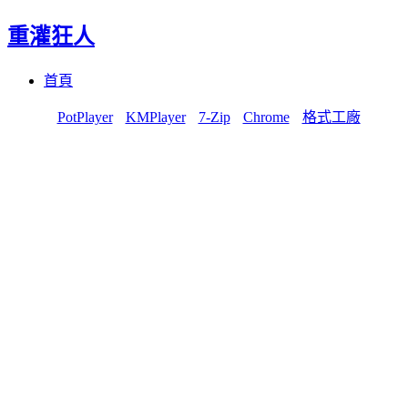
重灌狂人
Menu
Skip
首頁
to
content
PotPlayer
KMPlayer
7-Zip
Chrome
格式工廠