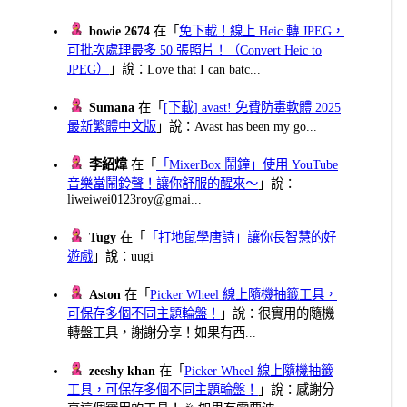
bowie 2674
在「
免下載！線上 Heic 轉 JPEG，
可批次處理最多 50 張照片！（Convert Heic to
JPEG）
」說：Love that I can batc...
Sumana
在「
[下載] avast! 免費防毒軟體 2025
最新繁體中文版
」說：Avast has been my go...
李紹煒
在「
「MixerBox 鬧鐘」使用 YouTube
音樂當鬧鈴聲！讓你舒服的醒來～
」說：
liweiwei0123roy@gmai...
Tugy
在「
「打地鼠學唐詩」讓你長智慧的好
遊戲
」說：uugi
Aston
在「
Picker Wheel 線上隨機抽籤工具，
可保存多個不同主題輪盤！
」說：很實用的隨機
轉盤工具，謝謝分享！如果有西...
zeeshy khan
在「
Picker Wheel 線上隨機抽籤
工具，可保存多個不同主題輪盤！
」說：感謝分