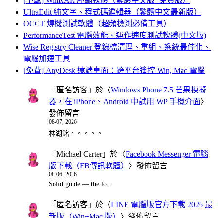
[下載] WinRAR 壓縮軟體（繁體中文版+免費版）
UltraEdit 純文字、程式碼編輯器（繁體中文最新版）
OCCT 燒機測試軟體（超頻檢測必備工具）
PerformanceTest 電腦效能、運作速度測試軟體(中文版)
Wise Registry Cleaner 登錄檔清理、重組、系統最佳化、
電腦加速工具
[免費] AnyDesk 遠端桌面：跨平台遙控 Win, Mac 電腦
「
匿名訪客
」於〈
Windows Phone 7.5 芒果模擬
器，在 iPhone、Android 中試用 WP 手機介面
〉
發佈留言
08-07, 2026
林湖銘。。。。。
「
Michael Carter
」於〈
Facebook Messenger 電腦
版下載（FB傳訊軟體）
〉發佈留言
08-06, 2026
Solid guide — the lo…
「
匿名訪客
」於〈
LINE 電腦版官方下載 2026 最
新版（Win+Mac 版）
〉發佈留言