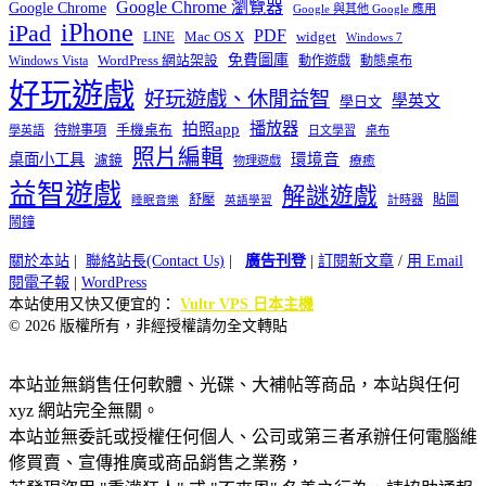
Google Chrome 瀏覽器
Google Chrome
Google 與其他 Google 應用
iPhone
iPad
PDF
widget
LINE
Mac OS X
Windows 7
免費圖庫
Windows Vista
WordPress 網站架設
動作遊戲
動態桌布
好玩遊戲
好玩遊戲、休閒益智
學英文
學日文
播放器
拍照app
待辦事項
手機桌布
學英語
日文學習
桌布
照片編輯
桌面小工具
環境音
濾鏡
療癒
物理遊戲
益智遊戲
解謎遊戲
舒壓
貼圖
計時器
睡眠音樂
英語學習
鬧鐘
關於本站
|
聯絡站長(Contact Us)
|
廣告刊登
|
訂閱新文章
/
用 Email
閱電子報
|
WordPress
本站使用又快又便宜的：
Vultr VPS 日本主機
© 2026 版權所有，非經授權請勿全文轉貼
本站並無銷售任何軟體、光碟、大補帖等商品，本站與任何
xyz 網站完全無關。
本站並無委託或授權任何個人、公司或第三者承辦任何電腦維
修買賣、宣傳推廣或商品銷售之業務，