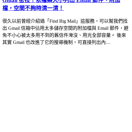
Gmail 密技！依檔案大小列出 Email 郵件、附加
檔，空間不夠時清一清！
很久以前曾經介紹過「Find Big Mail」這服務，可以幫我們找
出 Gmail 信箱中佔用太多儲存空間的附加檔與 Email 郵件，避
免不小心被太多用不到的舊信件淹沒、用光全部容量。 後來
其實 Gmail 也改進了它的搜尋機制，可直接列出內…