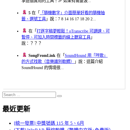
享這個實用的工具！🎉 如果有需要波...
5
在「
「隨機數字」介面簡單好看的隨機抽
籤、選號工具
」說：7 8 14 16 17 18 20 2...
在「
打逐字稿更輕鬆！oTranscribe 可調速、可
暫停、可加入時間標籤的線上聽寫工具
」
說：？？？
SongFromLink
在「
SoundHound 用「哼歌」
的方式找歌（音樂識別軟體）
」說：這篇介紹
SoundHound 的情境很...
Search
Search
for:
最近更新
[統一發票] 中獎號碼 115 年 5、6月