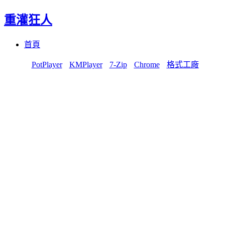
重灌狂人
Menu
Skip
首頁
to
content
PotPlayer
KMPlayer
7-Zip
Chrome
格式工廠