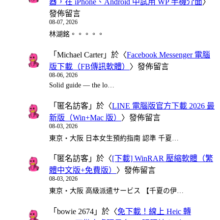
器，在 iPhone、Android 中試用 WP 手機介面
〉
發佈留言
08-07, 2026
林湖銘。。。。。
「
Michael Carter
」於〈
Facebook Messenger 電腦
版下載（FB傳訊軟體）
〉發佈留言
08-06, 2026
Solid guide — the lo…
「
匿名訪客
」於〈
LINE 電腦版官方下載 2026 最
新版（Win+Mac 版）
〉發佈留言
08-03, 2026
東京・大阪 日本女生預約指南 認準 千夏…
「
匿名訪客
」於〈
[下載] WinRAR 壓縮軟體（繁
體中文版+免費版）
〉發佈留言
08-03, 2026
東京・大阪 高級派遣サービス 【千夏の伊…
「
bowie 2674
」於〈
免下載！線上 Heic 轉