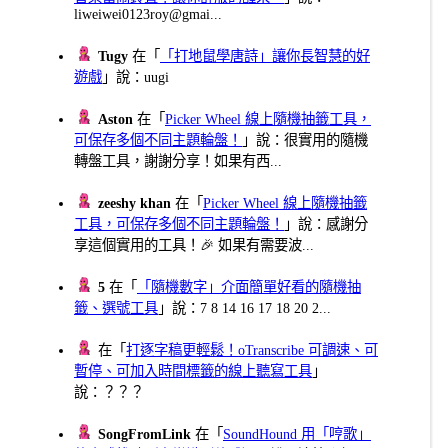
liweiwei0123roy@gmai...
Tugy
在「
「打地鼠學唐詩」讓你長智慧的好
遊戲
」說：uugi
Aston
在「
Picker Wheel 線上隨機抽籤工具，
可保存多個不同主題輪盤！
」說：很實用的隨機
轉盤工具，謝謝分享！如果有西...
zeeshy khan
在「
Picker Wheel 線上隨機抽籤
工具，可保存多個不同主題輪盤！
」說：感謝分
享這個實用的工具！🎉 如果有需要波...
5
在「
「隨機數字」介面簡單好看的隨機抽
籤、選號工具
」說：7 8 14 16 17 18 20 2...
在「
打逐字稿更輕鬆！oTranscribe 可調速、可
暫停、可加入時間標籤的線上聽寫工具
」
說：？？？
SongFromLink
在「
SoundHound 用「哼歌」