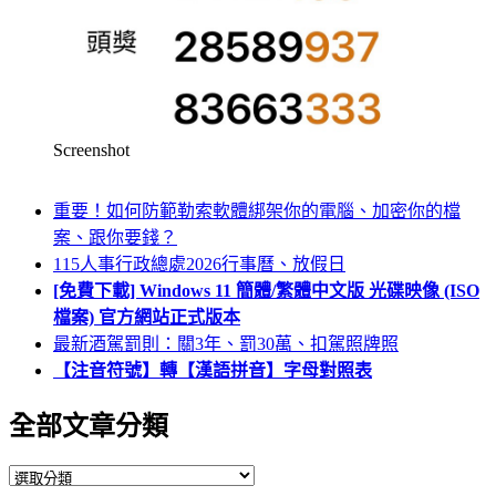
Screenshot
重要！如何防範勒索軟體綁架你的電腦、加密你的檔
案、跟你要錢？
115人事行政總處2026行事曆、放假日
[免費下載] Windows 11 簡體/繁體中文版 光碟映像 (ISO
檔案) 官方網站正式版本
最新酒駕罰則：關3年、罰30萬、扣駕照牌照
【注音符號】轉【漢語拼音】字母對照表
全部文章分類
全