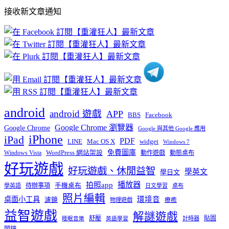
部
接收新文章通知
文
章
分
類
android
android 遊戲
APP
BBS
Facebook
Google Chrome 瀏覽器
Google Chrome
Google 與其他 Google 應用
iPhone
iPad
PDF
widget
LINE
Mac OS X
Windows 7
免費圖庫
Windows Vista
WordPress 網站架設
動作遊戲
動態桌布
好玩遊戲
好玩遊戲、休閒益智
學英文
學日文
播放器
拍照app
待辦事項
手機桌布
學英語
日文學習
桌布
照片編輯
桌面小工具
環境音
濾鏡
療癒
物理遊戲
益智遊戲
解謎遊戲
舒壓
貼圖
計時器
睡眠音樂
英語學習
鬧鐘