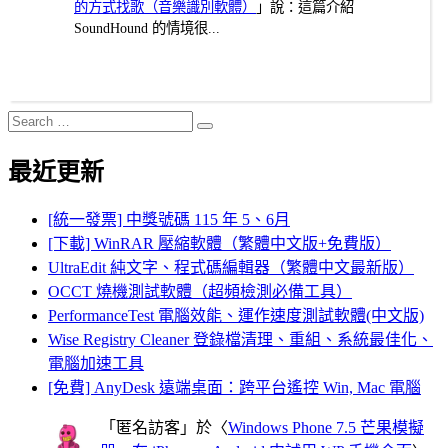
的方式找歌（音樂識別軟體）
」說：這篇介紹
SoundHound 的情境很...
Search
Search
for:
最近更新
[統一發票] 中獎號碼 115 年 5、6月
[下載] WinRAR 壓縮軟體（繁體中文版+免費版）
UltraEdit 純文字、程式碼編輯器（繁體中文最新版）
OCCT 燒機測試軟體（超頻檢測必備工具）
PerformanceTest 電腦效能、運作速度測試軟體(中文版)
Wise Registry Cleaner 登錄檔清理、重組、系統最佳化、
電腦加速工具
[免費] AnyDesk 遠端桌面：跨平台遙控 Win, Mac 電腦
「
匿名訪客
」於〈
Windows Phone 7.5 芒果模擬