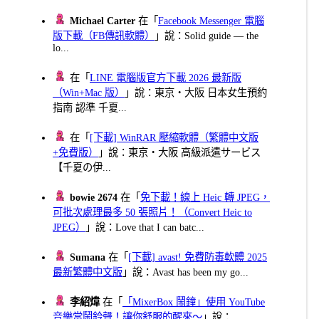
Michael Carter
在「
Facebook Messenger 電腦
版下載（FB傳訊軟體）
」說：Solid guide — the
lo...
在「
LINE 電腦版官方下載 2026 最新版
（Win+Mac 版）
」說：東京・大阪 日本女生預約
指南 認準 千夏...
在「
[下載] WinRAR 壓縮軟體（繁體中文版
+免費版）
」說：東京・大阪 高級派遣サービス
【千夏の伊...
bowie 2674
在「
免下載！線上 Heic 轉 JPEG，
可批次處理最多 50 張照片！（Convert Heic to
JPEG）
」說：Love that I can batc...
Sumana
在「
[下載] avast! 免費防毒軟體 2025
最新繁體中文版
」說：Avast has been my go...
李紹煒
在「
「MixerBox 鬧鐘」使用 YouTube
音樂當鬧鈴聲！讓你舒服的醒來～
」說：