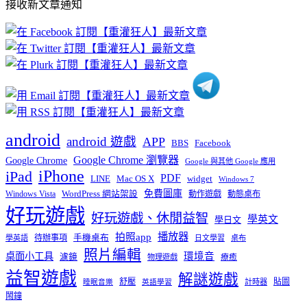
接收新文章通知
文
章
分
類
android
android 遊戲
APP
BBS
Facebook
Google Chrome 瀏覽器
Google Chrome
Google 與其他 Google 應用
iPhone
iPad
PDF
widget
LINE
Mac OS X
Windows 7
免費圖庫
Windows Vista
WordPress 網站架設
動作遊戲
動態桌布
好玩遊戲
好玩遊戲、休閒益智
學英文
學日文
播放器
拍照app
待辦事項
手機桌布
學英語
日文學習
桌布
照片編輯
桌面小工具
環境音
濾鏡
療癒
物理遊戲
益智遊戲
解謎遊戲
舒壓
貼圖
計時器
睡眠音樂
英語學習
鬧鐘