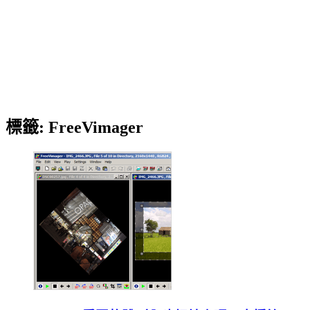
標籤:
FreeVimager