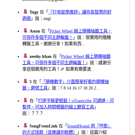
Tugy
在「
「打地鼠學唐詩」讓你長智慧的好
遊戲
」說：uugi
Aston
在「
Picker Wheel 線上隨機抽籤工具，
可保存多個不同主題輪盤！
」說：很實用的隨機
轉盤工具，謝謝分享！如果有西...
zeeshy khan
在「
Picker Wheel 線上隨機抽籤
工具，可保存多個不同主題輪盤！
」說：感謝分
享這個實用的工具！🎉 如果有需要波...
5
在「
「隨機數字」介面簡單好看的隨機抽
籤、選號工具
」說：7 8 14 16 17 18 20 2...
在「
打逐字稿更輕鬆！oTranscribe 可調速、可
暫停、可加入時間標籤的線上聽寫工具
」
說：？？？
SongFromLink
在「
SoundHound 用「哼歌」
的方式找歌（音樂識別軟體）
」說：這篇介紹