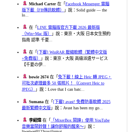
Michael Carter
在「
Facebook Messenger 電腦
版下載（FB傳訊軟體）
」說：Solid guide — the
lo...
在「
LINE 電腦版官方下載 2026 最新版
（Win+Mac 版）
」說：東京・大阪 日本女生預約
指南 認準 千夏...
在「
[下載] WinRAR 壓縮軟體（繁體中文版
+免費版）
」說：東京・大阪 高級派遣サービス
【千夏の伊...
bowie 2674
在「
免下載！線上 Heic 轉 JPEG，
可批次處理最多 50 張照片！（Convert Heic to
JPEG）
」說：Love that I can batc...
Sumana
在「
[下載] avast! 免費防毒軟體 2025
最新繁體中文版
」說：Avast has been my go...
李紹煒
在「
「MixerBox 鬧鐘」使用 YouTube
音樂當鬧鈴聲！讓你舒服的醒來～
」說：
liweiwei0123roy@gmai...