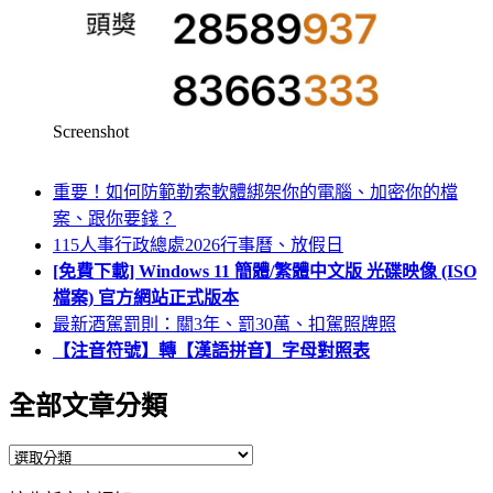
Screenshot
重要！如何防範勒索軟體綁架你的電腦、加密你的檔
案、跟你要錢？
115人事行政總處2026行事曆、放假日
[免費下載] Windows 11 簡體/繁體中文版 光碟映像 (ISO
檔案) 官方網站正式版本
最新酒駕罰則：關3年、罰30萬、扣駕照牌照
【注音符號】轉【漢語拼音】字母對照表
全部文章分類
全
部