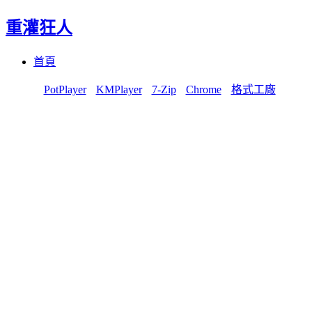
重灌狂人
Menu
Skip
首頁
to
content
PotPlayer
KMPlayer
7-Zip
Chrome
格式工廠