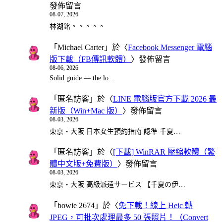
發佈留言
08-07, 2026
林湖銘。。。。。
「
Michael Carter
」於〈
Facebook Messenger 電腦
版下載（FB傳訊軟體）
〉發佈留言
08-06, 2026
Solid guide — the lo…
「
匿名訪客
」於〈
LINE 電腦版官方下載 2026 最
新版（Win+Mac 版）
〉發佈留言
08-03, 2026
東京・大阪 日本女生預約指南 認準 千夏…
「
匿名訪客
」於〈
[下載] WinRAR 壓縮軟體（繁
體中文版+免費版）
〉發佈留言
08-03, 2026
東京・大阪 高級派遣サービス 【千夏の伊…
「
bowie 2674
」於〈
免下載！線上 Heic 轉
JPEG，可批次處理最多 50 張照片！（Convert