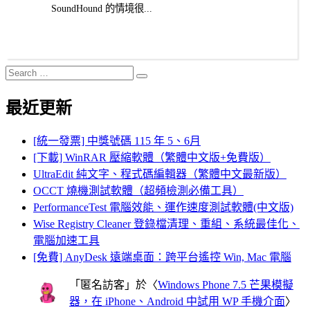
SoundHound 的情境很...
Search
Search
for:
最近更新
[統一發票] 中獎號碼 115 年 5、6月
[下載] WinRAR 壓縮軟體（繁體中文版+免費版）
UltraEdit 純文字、程式碼編輯器（繁體中文最新版）
OCCT 燒機測試軟體（超頻檢測必備工具）
PerformanceTest 電腦效能、運作速度測試軟體(中文版)
Wise Registry Cleaner 登錄檔清理、重組、系統最佳化、
電腦加速工具
[免費] AnyDesk 遠端桌面：跨平台遙控 Win, Mac 電腦
「
匿名訪客
」於〈
Windows Phone 7.5 芒果模擬
器，在 iPhone、Android 中試用 WP 手機介面
〉