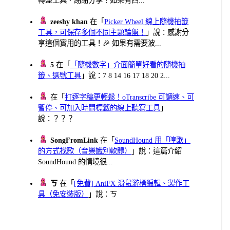
zeeshy khan
在「
Picker Wheel 線上隨機抽籤
工具，可保存多個不同主題輪盤！
」說：感謝分
享這個實用的工具！🎉 如果有需要波...
5
在「
「隨機數字」介面簡單好看的隨機抽
籤、選號工具
」說：7 8 14 16 17 18 20 2...
在「
打逐字稿更輕鬆！oTranscribe 可調速、可
暫停、可加入時間標籤的線上聽寫工具
」
說：？？？
SongFromLink
在「
SoundHound 用「哼歌」
的方式找歌（音樂識別軟體）
」說：這篇介紹
SoundHound 的情境很...
ㄎ
在「
[免費] AniFX 滑鼠游標編輯、製作工
具（免安裝版）
」說：ㄎ