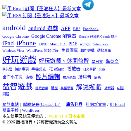
android
android 遊戲
APP
BBS
Facebook
Google Chrome 瀏覽器
Google Chrome
Google 與其他 Google 應用
iPhone
iPad
PDF
widget
LINE
Mac OS X
Windows 7
免費圖庫
Windows Vista
WordPress 網站架設
動作遊戲
動態桌布
好玩遊戲
好玩遊戲、休閒益智
學英文
學日文
播放器
拍照app
待辦事項
手機桌布
學英語
日文學習
桌布
照片編輯
桌面小工具
環境音
濾鏡
療癒
物理遊戲
益智遊戲
解謎遊戲
舒壓
貼圖
計時器
睡眠音樂
英語學習
鬧鐘
關於本站
|
聯絡站長(Contact Us)
|
廣告刊登
|
訂閱新文章
/
用 Email
閱電子報
|
WordPress
本站使用又快又便宜的：
Vultr VPS 日本主機
© 2026 版權所有，非經授權請勿全文轉貼