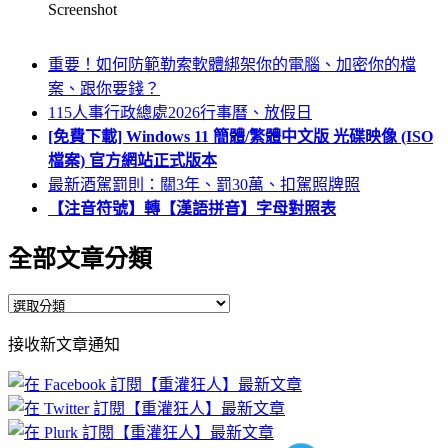
Screenshot
重要！如何防範勒索軟體綁架你的電腦、加密你的檔
案、跟你要錢？
115人事行政總處2026行事曆、放假日
[免費下載] Windows 11 簡體/繁體中文版 光碟映像 (ISO
檔案) 官方網站正式版本
最新酒駕罰則：關3年、罰30萬、扣駕照牌照
【注音符號】轉【漢語拼音】字母對照表
全部文章分類
全
部
接收新文章通知
文
章
分
類