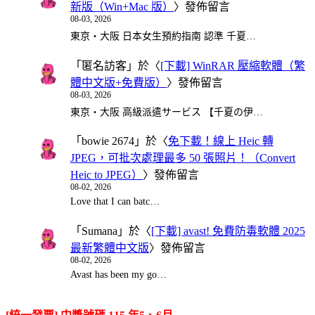
新版（Win+Mac 版）
〉發佈留言
08-03, 2026
東京・大阪 日本女生預約指南 認準 千夏…
「
匿名訪客
」於〈
[下載] WinRAR 壓縮軟體（繁
體中文版+免費版）
〉發佈留言
08-03, 2026
東京・大阪 高級派遣サービス 【千夏の伊…
「
bowie 2674
」於〈
免下載！線上 Heic 轉
JPEG，可批次處理最多 50 張照片！（Convert
Heic to JPEG）
〉發佈留言
08-02, 2026
Love that I can batc…
「
Sumana
」於〈
[下載] avast! 免費防毒軟體 2025
最新繁體中文版
〉發佈留言
08-02, 2026
Avast has been my go…