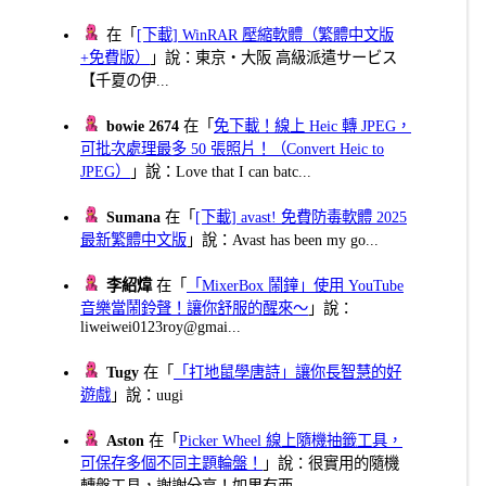
在「
[下載] WinRAR 壓縮軟體（繁體中文版
+免費版）
」說：東京・大阪 高級派遣サービス
【千夏の伊...
bowie 2674
在「
免下載！線上 Heic 轉 JPEG，
可批次處理最多 50 張照片！（Convert Heic to
JPEG）
」說：Love that I can batc...
Sumana
在「
[下載] avast! 免費防毒軟體 2025
最新繁體中文版
」說：Avast has been my go...
李紹煒
在「
「MixerBox 鬧鐘」使用 YouTube
音樂當鬧鈴聲！讓你舒服的醒來～
」說：
liweiwei0123roy@gmai...
Tugy
在「
「打地鼠學唐詩」讓你長智慧的好
遊戲
」說：uugi
Aston
在「
Picker Wheel 線上隨機抽籤工具，
可保存多個不同主題輪盤！
」說：很實用的隨機
轉盤工具，謝謝分享！如果有西...