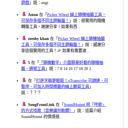
遊戲
」說：uugi
Aston
在「
Picker Wheel 線上隨機抽籤工具，
可保存多個不同主題輪盤！
」說：很實用的隨機
轉盤工具，謝謝分享！如果有西...
zeeshy khan
在「
Picker Wheel 線上隨機抽籤
工具，可保存多個不同主題輪盤！
」說：感謝分
享這個實用的工具！🎉 如果有需要波...
5
在「
「隨機數字」介面簡單好看的隨機抽
籤、選號工具
」說：7 8 14 16 17 18 20 2...
在「
打逐字稿更輕鬆！oTranscribe 可調速、可
暫停、可加入時間標籤的線上聽寫工具
」
說：？？？
SongFromLink
在「
SoundHound 用「哼歌」
的方式找歌（音樂識別軟體）
」說：這篇介紹
SoundHound 的情境很...