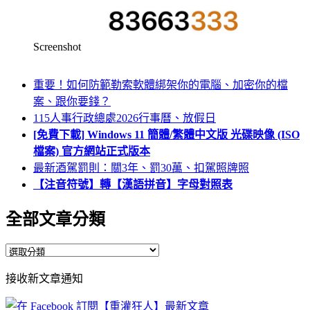
Screenshot
重要！如何防範勒索軟體綁架你的電腦、加密你的檔
案、跟你要錢？
115人事行政總處2026行事曆、放假日
[免費下載] Windows 11 簡體/繁體中文版 光碟映像 (ISO
檔案) 官方網站正式版本
最新酒駕罰則：關3年、罰30萬、扣駕照牌照
【注音符號】轉【漢語拼音】字母對照表
全部文章分類
全
部
接收新文章通知
文
章