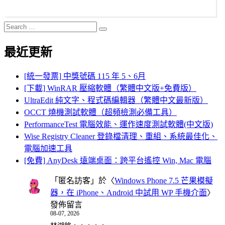
Search
Search
for:
最近更新
[統一發票] 中獎號碼 115 年 5、6月
[下載] WinRAR 壓縮軟體（繁體中文版+免費版）
UltraEdit 純文字、程式碼編輯器（繁體中文最新版）
OCCT 燒機測試軟體（超頻檢測必備工具）
PerformanceTest 電腦效能、運作速度測試軟體(中文版)
Wise Registry Cleaner 登錄檔清理、重組、系統最佳化、
電腦加速工具
[免費] AnyDesk 遠端桌面：跨平台遙控 Win, Mac 電腦
「
匿名訪客
」於〈
Windows Phone 7.5 芒果模擬
器，在 iPhone、Android 中試用 WP 手機介面
〉
發佈留言
08-07, 2026