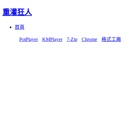
重灌狂人
Menu
Skip
首頁
to
content
PotPlayer
KMPlayer
7-Zip
Chrome
格式工廠