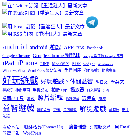
分
類
android
android 遊戲
APP
BBS
Facebook
Google Chrome 瀏覽器
Google Chrome
Google 與其他 Google 應用
iPhone
iPad
PDF
widget
LINE
Mac OS X
Windows 7
免費圖庫
Windows Vista
WordPress 網站架設
動作遊戲
動態桌布
好玩遊戲
好玩遊戲、休閒益智
學英文
學日文
播放器
拍照app
待辦事項
手機桌布
學英語
日文學習
桌布
照片編輯
桌面小工具
環境音
濾鏡
療癒
物理遊戲
益智遊戲
解謎遊戲
舒壓
貼圖
計時器
睡眠音樂
英語學習
鬧鐘
關於本站
|
聯絡站長(Contact Us)
|
廣告刊登
|
訂閱新文章
/
用 Email
閱電子報
|
WordPress