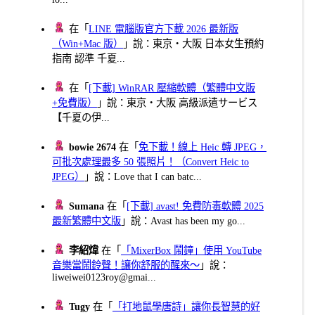
在「
LINE 電腦版官方下載 2026 最新版
（Win+Mac 版）
」說：東京・大阪 日本女生預約
指南 認準 千夏...
在「
[下載] WinRAR 壓縮軟體（繁體中文版
+免費版）
」說：東京・大阪 高級派遣サービス
【千夏の伊...
bowie 2674
在「
免下載！線上 Heic 轉 JPEG，
可批次處理最多 50 張照片！（Convert Heic to
JPEG）
」說：Love that I can batc...
Sumana
在「
[下載] avast! 免費防毒軟體 2025
最新繁體中文版
」說：Avast has been my go...
李紹煒
在「
「MixerBox 鬧鐘」使用 YouTube
音樂當鬧鈴聲！讓你舒服的醒來～
」說：
liweiwei0123roy@gmai...
Tugy
在「
「打地鼠學唐詩」讓你長智慧的好