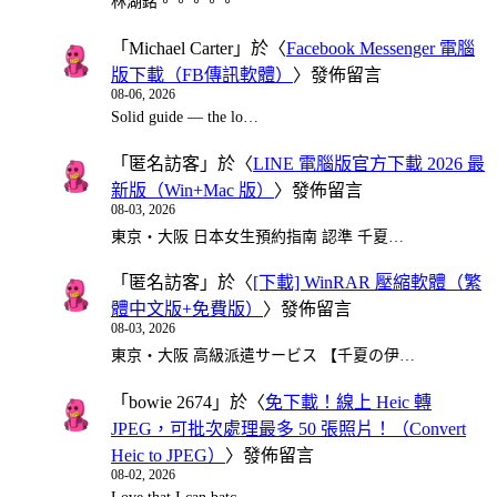
林湖銘。。。。。
「
Michael Carter
」於〈
Facebook Messenger 電腦
版下載（FB傳訊軟體）
〉發佈留言
08-06, 2026
Solid guide — the lo…
「
匿名訪客
」於〈
LINE 電腦版官方下載 2026 最
新版（Win+Mac 版）
〉發佈留言
08-03, 2026
東京・大阪 日本女生預約指南 認準 千夏…
「
匿名訪客
」於〈
[下載] WinRAR 壓縮軟體（繁
體中文版+免費版）
〉發佈留言
08-03, 2026
東京・大阪 高級派遣サービス 【千夏の伊…
「
bowie 2674
」於〈
免下載！線上 Heic 轉
JPEG，可批次處理最多 50 張照片！（Convert
Heic to JPEG）
〉發佈留言
08-02, 2026