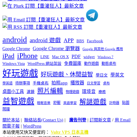
類
android
android 遊戲
APP
BBS
Facebook
Google Chrome 瀏覽器
Google Chrome
Google 與其他 Google 應用
iPhone
iPad
PDF
widget
LINE
Mac OS X
Windows 7
免費圖庫
Windows Vista
WordPress 網站架設
動作遊戲
動態桌布
好玩遊戲
好玩遊戲、休閒益智
學英文
學日文
播放器
拍照app
待辦事項
手機桌布
學英語
日文學習
桌布
照片編輯
桌面小工具
環境音
濾鏡
療癒
物理遊戲
益智遊戲
解謎遊戲
舒壓
貼圖
計時器
睡眠音樂
英語學習
鬧鐘
關於本站
|
聯絡站長(Contact Us)
|
廣告刊登
|
訂閱新文章
/
用 Email
閱電子報
|
WordPress
本站使用又快又便宜的：
Vultr VPS 日本主機