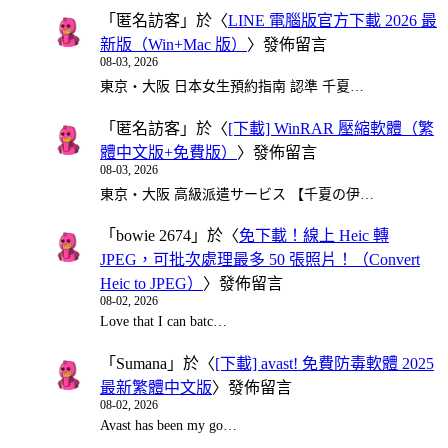
「
匿名訪客
」於〈
LINE 電腦版官方下載 2026 最
新版（Win+Mac 版）
〉發佈留言
08-03, 2026
東京・大阪 日本女生預約指南 認準 千夏…
「
匿名訪客
」於〈
[下載] WinRAR 壓縮軟體（繁
體中文版+免費版）
〉發佈留言
08-03, 2026
東京・大阪 高級派遣サービス 【千夏の伊…
「
bowie 2674
」於〈
免下載！線上 Heic 轉
JPEG，可批次處理最多 50 張照片！（Convert
Heic to JPEG）
〉發佈留言
08-02, 2026
Love that I can batc…
「
Sumana
」於〈
[下載] avast! 免費防毒軟體 2025
最新繁體中文版
〉發佈留言
08-02, 2026
Avast has been my go…