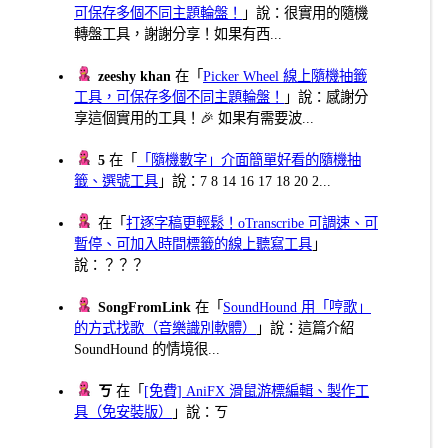
可保存多個不同主題輪盤！
」說：很實用的隨機
轉盤工具，謝謝分享！如果有西...
zeeshy khan
在「
Picker Wheel 線上隨機抽籤
工具，可保存多個不同主題輪盤！
」說：感謝分
享這個實用的工具！🎉 如果有需要波...
5
在「
「隨機數字」介面簡單好看的隨機抽
籤、選號工具
」說：7 8 14 16 17 18 20 2...
在「
打逐字稿更輕鬆！oTranscribe 可調速、可
暫停、可加入時間標籤的線上聽寫工具
」
說：？？？
SongFromLink
在「
SoundHound 用「哼歌」
的方式找歌（音樂識別軟體）
」說：這篇介紹
SoundHound 的情境很...
ㄎ
在「
[免費] AniFX 滑鼠游標編輯、製作工
具（免安裝版）
」說：ㄎ