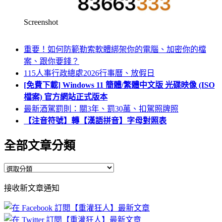
Screenshot
重要！如何防範勒索軟體綁架你的電腦、加密你的檔
案、跟你要錢？
115人事行政總處2026行事曆、放假日
[免費下載] Windows 11 簡體/繁體中文版 光碟映像 (ISO
檔案) 官方網站正式版本
最新酒駕罰則：關3年、罰30萬、扣駕照牌照
【注音符號】轉【漢語拼音】字母對照表
全部文章分類
全
部
接收新文章通知
文
章
分