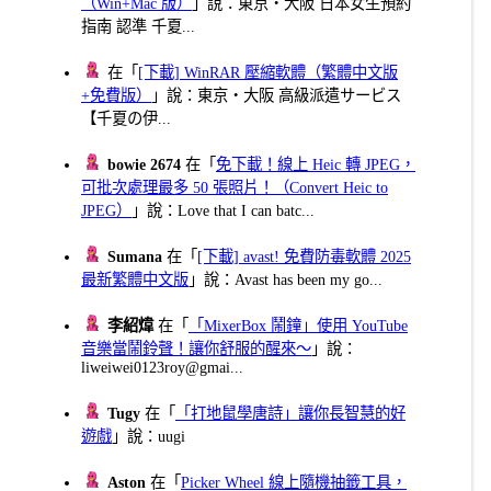
（Win+Mac 版）
」說：東京・大阪 日本女生預約
指南 認準 千夏...
在「
[下載] WinRAR 壓縮軟體（繁體中文版
+免費版）
」說：東京・大阪 高級派遣サービス
【千夏の伊...
bowie 2674
在「
免下載！線上 Heic 轉 JPEG，
可批次處理最多 50 張照片！（Convert Heic to
JPEG）
」說：Love that I can batc...
Sumana
在「
[下載] avast! 免費防毒軟體 2025
最新繁體中文版
」說：Avast has been my go...
李紹煒
在「
「MixerBox 鬧鐘」使用 YouTube
音樂當鬧鈴聲！讓你舒服的醒來～
」說：
liweiwei0123roy@gmai...
Tugy
在「
「打地鼠學唐詩」讓你長智慧的好
遊戲
」說：uugi
Aston
在「
Picker Wheel 線上隨機抽籤工具，