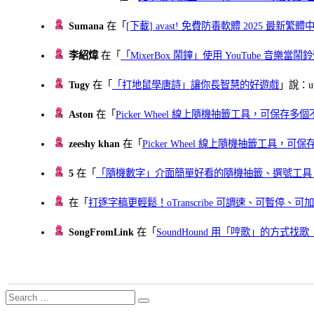
Sumana
在「
[下載] avast! 免費防毒軟體 2025 最新繁
李紹煒
在「
「MixerBox 鬧鐘」使用 YouTube 音樂
Tugy
在「
「打地鼠學唐詩」讓你長智慧的好遊戲
」說：uu
Aston
在「
Picker Wheel 線上隨機抽籤工具，可保存
zeeshy khan
在「
Picker Wheel 線上隨機抽籤工具，
5
在「
「隨機數字」介面簡單好看的隨機抽籤、選號工具
在「
打逐字稿更輕鬆！oTranscribe 可調速、可暫停
SongFromLink
在「
SoundHound 用「哼歌」的方式
Search
Search
for: