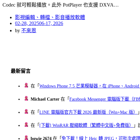
Codec 就可輕鬆播放。此外 PotPlayer 也支援 DXVA…
影視編輯、轉檔、影音播放軟體
Posted
02-28, 2025
06-17, 2026
on
by
不來恩
最新留言
在「
Windows Phone 7.5 芒果模擬器，在 iPhone、Andr
Michael Carter
在「
Facebook Messenger 電腦版下載
在「
LINE 電腦版官方下載 2026 最新版（Win+Mac 版）
在「
[下載] WinRAR 壓縮軟體（繁體中文版+免費版）
」
bowie 2674
在「
免下載！線上 Heic 轉 JPEG，可批次處理最多 