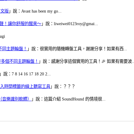
體中文版
」說：Avast has been my go...
當鬧鈴聲！讓你舒服的醒來～
」說：liweiwei0123roy@gmai...
gi
多個不同主題輪盤！
」說：很實用的隨機轉盤工具，謝謝分享！如果有西...
可保存多個不同主題輪盤！
」說：感謝分享這個實用的工具！🎉 如果有需要波..
」說：7 8 14 16 17 18 20 2...
、可加入時間標籤的線上聽寫工具
」說：？？？
找歌（音樂識別軟體）
」說：這篇介紹 SoundHound 的情境很...