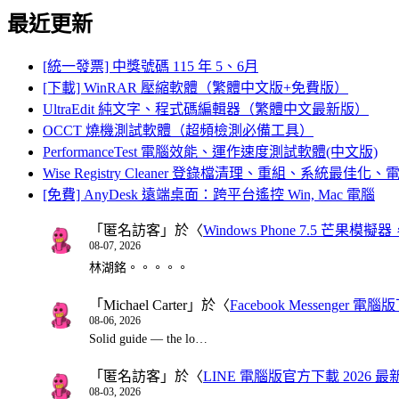
最近更新
[統一發票] 中獎號碼 115 年 5、6月
[下載] WinRAR 壓縮軟體（繁體中文版+免費版）
UltraEdit 純文字、程式碼編輯器（繁體中文最新版）
OCCT 燒機測試軟體（超頻檢測必備工具）
PerformanceTest 電腦效能、運作速度測試軟體(中文版)
Wise Registry Cleaner 登錄檔清理、重組、系統最佳
[免費] AnyDesk 遠端桌面：跨平台遙控 Win, Mac 電腦
「
匿名訪客
」於〈
Windows Phone 7.5 芒果模擬
08-07, 2026
林湖銘。。。。。
「
Michael Carter
」於〈
Facebook Messenger
08-06, 2026
Solid guide — the lo…
「
匿名訪客
」於〈
LINE 電腦版官方下載 2026 最
08-03, 2026