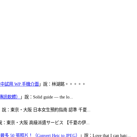
oid 中試用 WP 手機介面
」說：林湖銘。。。。。
（FB傳訊軟體）
」說：Solid guide — the lo...
」說：東京・大阪 日本女生預約指南 認準 千夏...
說：東京・大阪 高級派遣サービス 【千夏の伊...
50 張照片！（Convert Heic to JPEG）
」說：Love that I can batc...