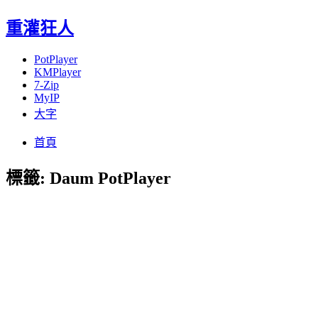
重灌狂人
PotPlayer
KMPlayer
7-Zip
MyIP
大字
Menu
Skip
首頁
to
content
標籤:
Daum PotPlayer