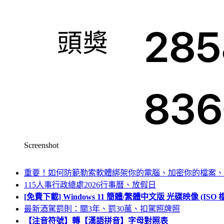
Screenshot
重要！如何防範勒索軟體綁架你的電腦、加密你的檔案、
115人事行政總處2026行事曆、放假日
[免費下載] Windows 11 簡體/繁體中文版 光碟映像 (IS
最新酒駕罰則：關3年、罰30萬、扣駕照牌照
【注音符號】轉【漢語拼音】字母對照表