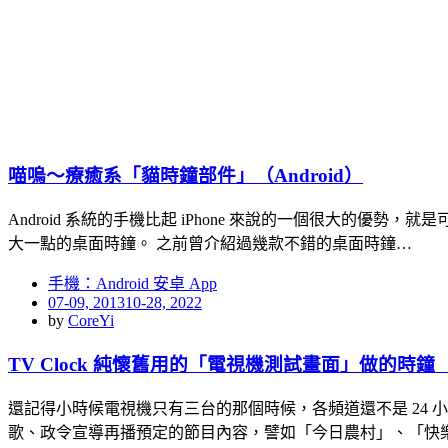
喵嗚～療癒系「貓時鐘部件」（Android）
Android 系統的手機比起 iPhone 來說的一個很大的優
大一點的桌面時鐘。 之前曾介紹過幾款不錯的桌面時鐘…
手機：Android 安卓 App
Posted
07-09, 2013
10-28, 2022
on
by
CoreYi
TV Clock 純懷舊用的「電視機測試畫面」做的時鐘（支援
還記得小時候電視機只有三台的那個時候，各頻道還不是 24
歌、政令宣導再播預定的節目內容，譬如「今日農村」、「快