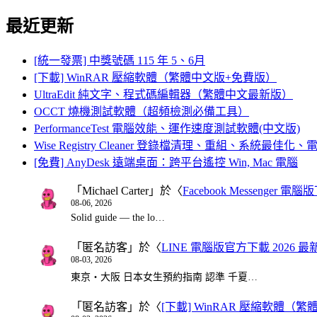
for:
最近更新
[統一發票] 中獎號碼 115 年 5、6月
[下載] WinRAR 壓縮軟體（繁體中文版+免費版）
UltraEdit 純文字、程式碼編輯器（繁體中文最新版）
OCCT 燒機測試軟體（超頻檢測必備工具）
PerformanceTest 電腦效能、運作速度測試軟體(中文版)
Wise Registry Cleaner 登錄檔清理、重組、系統最佳
[免費] AnyDesk 遠端桌面：跨平台遙控 Win, Mac 電腦
「
Michael Carter
」於〈
Facebook Messenger
08-06, 2026
Solid guide — the lo…
「
匿名訪客
」於〈
LINE 電腦版官方下載 2026 最
08-03, 2026
東京・大阪 日本女生預約指南 認準 千夏…
「
匿名訪客
」於〈
[下載] WinRAR 壓縮軟體（