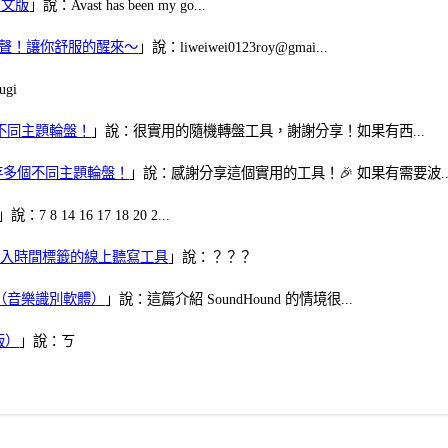
體中文版
」說：Avast has been my go...
當鬧鈴聲！讓你舒服的醒來～
」說：liweiwei0123roy@gmai...
gi
多個不同主題輪盤！
」說：很實用的隨機轉盤工具，謝謝分享！如果有西...
可保存多個不同主題輪盤！
」說：感謝分享這個實用的工具！🎉 如果有需要波..
」說：7 8 14 16 17 18 20 2...
、可加入時間標籤的線上聽寫工具
」說：？？？
找歌（音樂識別軟體）
」說：這篇介紹 SoundHound 的情境很...
版）
」說：ㄎ