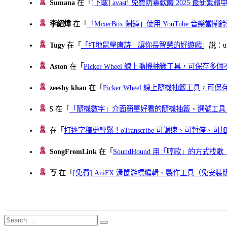
Sumana
在「
[下載] avast! 免費防毒軟體 2025 最新繁
李紹煒
在「
「MixerBox 鬧鐘」使用 YouTube 音樂
Tugy
在「
「打地鼠學唐詩」讓你長智慧的好遊戲
」說：uu
Aston
在「
Picker Wheel 線上隨機抽籤工具，可保存
zeeshy khan
在「
Picker Wheel 線上隨機抽籤工具，
5
在「
「隨機數字」介面簡單好看的隨機抽籤、選號工具
在「
打逐字稿更輕鬆！oTranscribe 可調速、可暫停
SongFromLink
在「
SoundHound 用「哼歌」的方式
ㄎ
在「
[免費] AniFX 滑鼠游標編輯、製作工具（免安裝
Search
Search