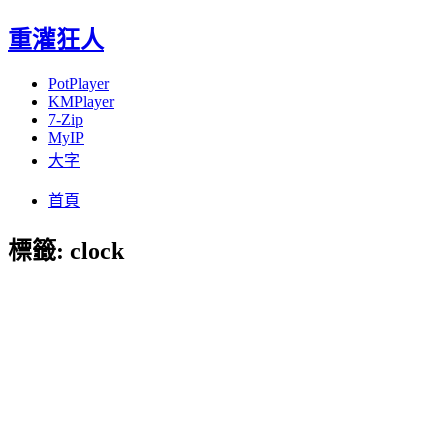
重灌狂人
PotPlayer
KMPlayer
7-Zip
MyIP
大字
Menu
Skip
首頁
to
content
標籤:
clock