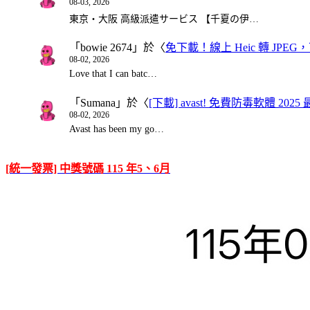
08-03, 2026
東京・大阪 高級派遣サービス 【千夏の伊…
「
bowie 2674
」於〈
免下載！線上 Heic 轉 JPEG，可
08-02, 2026
Love that I can batc…
「
Sumana
」於〈
[下載] avast! 免費防毒軟體 20
08-02, 2026
Avast has been my go…
[統一發票] 中獎號碼 115 年5、6月