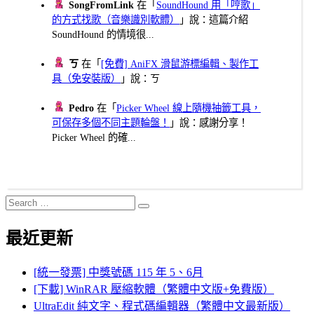
SongFromLink
在「
SoundHound 用「哼歌」
的方式找歌（音樂識別軟體）
」說：這篇介紹
SoundHound 的情境很...
ㄎ
在「
[免費] AniFX 滑鼠游標編輯、製作工
具（免安裝版）
」說：ㄎ
Pedro
在「
Picker Wheel 線上隨機抽籤工具，
可保存多個不同主題輪盤！
」說：感謝分享！
Picker Wheel 的確...
Search
Search
for:
最近更新
[統一發票] 中獎號碼 115 年 5、6月
[下載] WinRAR 壓縮軟體（繁體中文版+免費版）
UltraEdit 純文字、程式碼編輯器（繁體中文最新版）