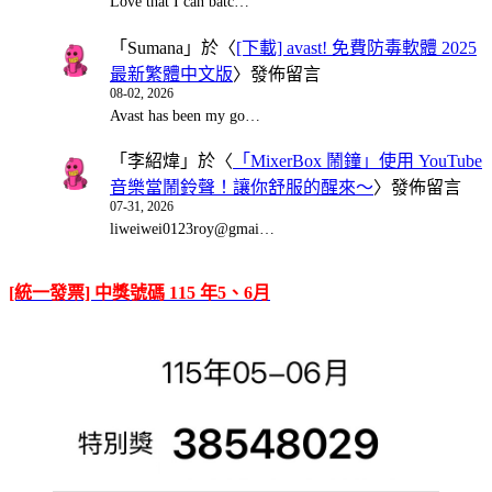
Love that I can batc…
「
Sumana
」於〈
[下載] avast! 免費防毒軟體 2025
最新繁體中文版
〉發佈留言
08-02, 2026
Avast has been my go…
「
李紹煒
」於〈
「MixerBox 鬧鐘」使用 YouTube
音樂當鬧鈴聲！讓你舒服的醒來～
〉發佈留言
07-31, 2026
liweiwei0123roy@gmai…
[統一發票] 中獎號碼 115 年5、6月