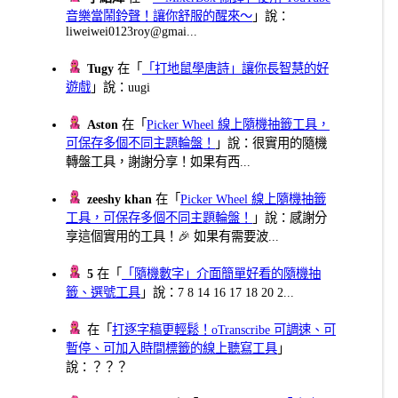
音樂當鬧鈴聲！讓你舒服的醒來～
」說：
liweiwei0123roy@gmai...
Tugy
在「
「打地鼠學唐詩」讓你長智慧的好
遊戲
」說：uugi
Aston
在「
Picker Wheel 線上隨機抽籤工具，
可保存多個不同主題輪盤！
」說：很實用的隨機
轉盤工具，謝謝分享！如果有西...
zeeshy khan
在「
Picker Wheel 線上隨機抽籤
工具，可保存多個不同主題輪盤！
」說：感謝分
享這個實用的工具！🎉 如果有需要波...
5
在「
「隨機數字」介面簡單好看的隨機抽
籤、選號工具
」說：7 8 14 16 17 18 20 2...
在「
打逐字稿更輕鬆！oTranscribe 可調速、可
暫停、可加入時間標籤的線上聽寫工具
」
說：？？？