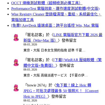
OCCT 燒機測試軟體（超頻檢測必備工具）
PerformanceTest 電腦效能、運作速度測試軟體(中文版)
Wise Registry Cleaner 登錄檔清理、重組、系統最佳化、
電腦加速工具
[免費] AnyDesk 遠端桌面：跨平台遙控 Win, Mac 電腦
「
匿名訪客
」於〈
LINE 電腦版官方下載 2026 最
新版（Win+Mac 版）
〉發佈留言
08-03, 2026
東京・大阪 日本女生預約指南 認準 千夏…
「
匿名訪客
」於〈
[下載] WinRAR 壓縮軟體（繁
體中文版+免費版）
〉發佈留言
08-03, 2026
東京・大阪 高級派遣サービス 【千夏の伊…
「
bowie 2674
」於〈
免下載！線上 Heic 轉
JPEG，可批次處理最多 50 張照片！（Convert
Heic to JPEG）
〉發佈留言
08-02, 2026