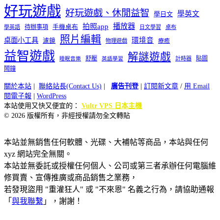
好玩遊戲
好玩遊戲、休閒益智
學英文
學日文
播放器
拍照app
待辦事項
手機桌布
學英語
日文學習
桌布
照片編輯
桌面小工具
環境音
濾鏡
療癒
物理遊戲
益智遊戲
解謎遊戲
舒壓
貼圖
計時器
睡眠音樂
英語學習
鬧鐘
關於本站
|
聯絡站長(Contact Us)
|
廣告刊登
|
訂閱新文章
/
用 Email
閱電子報
|
WordPress
本站使用又快又便宜的：
Vultr VPS 日本主機
© 2026 版權所有，非經授權請勿全文轉貼
本站並無銷售任何軟體、光碟、大補帖等商品，本站與任何
xyz 網站完全無關。
本站並無委託或授權任何個人、公司或第三者承辦任何電腦維
修買賣、宣傳推廣或商品銷售之業務，
若發現盜用 "重灌狂人" 或 "不來恩" 名義之行為，請協助通報
「
與我聯繫
」，謝謝！