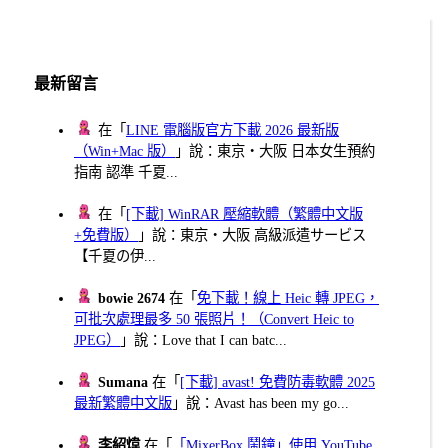
最新留言
在「
LINE 電腦版官方下載 2026 最新版
（Win+Mac 版）
」說：東京・大阪 日本女生預約
指南 認準 千夏...
在「
[下載] WinRAR 壓縮軟體（繁體中文版
+免費版）
」說：東京・大阪 高級派遣サービス
【千夏の伊...
bowie 2674
在「
免下載！線上 Heic 轉 JPEG，
可批次處理最多 50 張照片！（Convert Heic to
JPEG）
」說：Love that I can batc...
Sumana
在「
[下載] avast! 免費防毒軟體 2025
最新繁體中文版
」說：Avast has been my go...
李紹煒
在「
「MixerBox 鬧鐘」使用 YouTube