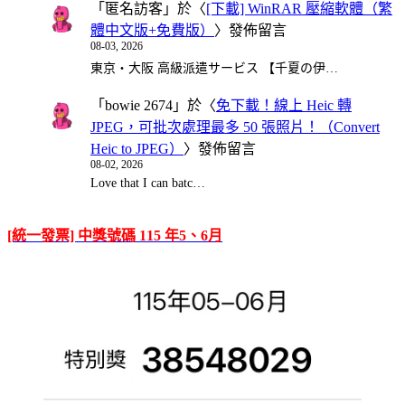
「
匿名訪客
」於〈
[下載] WinRAR 壓縮軟體（繁
體中文版+免費版）
〉發佈留言
08-03, 2026
東京・大阪 高級派遣サービス 【千夏の伊…
「
bowie 2674
」於〈
免下載！線上 Heic 轉
JPEG，可批次處理最多 50 張照片！（Convert
Heic to JPEG）
〉發佈留言
08-02, 2026
Love that I can batc…
[統一發票] 中獎號碼 115 年5、6月