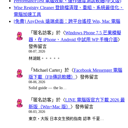
PerformanceTest 電腦效能、運作速度測試軟體(中文版)
Wise Registry Cleaner 登錄檔清理、重組、系統最佳化、
電腦加速工具
[免費] AnyDesk 遠端桌面：跨平台遙控 Win, Mac 電腦
「
匿名訪客
」於〈
Windows Phone 7.5 芒果模擬
器，在 iPhone、Android 中試用 WP 手機介面
〉
發佈留言
08-07, 2026
林湖銘。。。。。
「
Michael Carter
」於〈
Facebook Messenger 電腦
版下載（FB傳訊軟體）
〉發佈留言
08-06, 2026
Solid guide — the lo…
「
匿名訪客
」於〈
LINE 電腦版官方下載 2026 最
新版（Win+Mac 版）
〉發佈留言
08-03, 2026
東京・大阪 日本女生預約指南 認準 千夏…