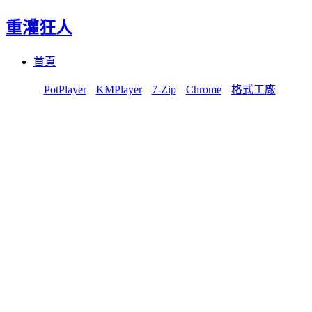
重灌狂人
Menu
Skip
首頁
to
content
PotPlayer
KMPlayer
7-Zip
Chrome
格式工廠