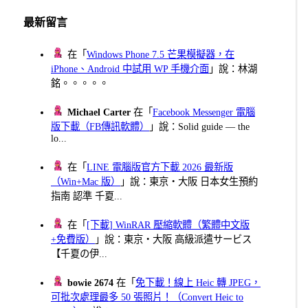
最新留言
在「
Windows Phone 7.5 芒果模擬器，在
iPhone、Android 中試用 WP 手機介面
」說：林湖
銘。。。。。
Michael Carter
在「
Facebook Messenger 電腦
版下載（FB傳訊軟體）
」說：Solid guide — the
lo...
在「
LINE 電腦版官方下載 2026 最新版
（Win+Mac 版）
」說：東京・大阪 日本女生預約
指南 認準 千夏...
在「
[下載] WinRAR 壓縮軟體（繁體中文版
+免費版）
」說：東京・大阪 高級派遣サービス
【千夏の伊...
bowie 2674
在「
免下載！線上 Heic 轉 JPEG，
可批次處理最多 50 張照片！（Convert Heic to