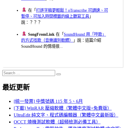
在「
打逐字稿更輕鬆！oTranscribe 可調速、可
暫停、可加入時間標籤的線上聽寫工具
」
說：？？？
SongFromLink
在「
SoundHound 用「哼歌」
的方式找歌（音樂識別軟體）
」說：這篇介紹
SoundHound 的情境很...
Search
Search
for:
最近更新
[統一發票] 中獎號碼 115 年 5、6月
[下載] WinRAR 壓縮軟體（繁體中文版+免費版）
UltraEdit 純文字、程式碼編輯器（繁體中文最新版）
OCCT 燒機測試軟體（超頻檢測必備工具）