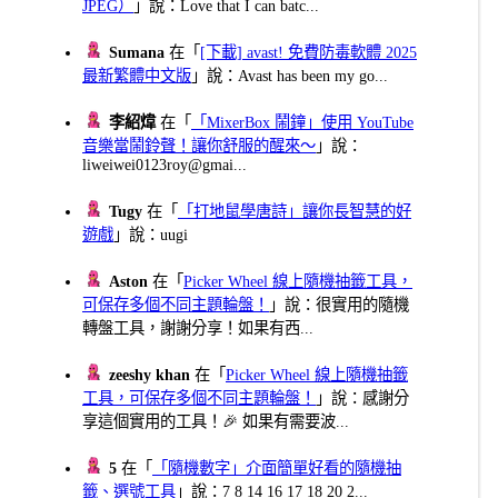
JPEG）
」說：Love that I can batc...
Sumana
在「
[下載] avast! 免費防毒軟體 2025
最新繁體中文版
」說：Avast has been my go...
李紹煒
在「
「MixerBox 鬧鐘」使用 YouTube
音樂當鬧鈴聲！讓你舒服的醒來～
」說：
liweiwei0123roy@gmai...
Tugy
在「
「打地鼠學唐詩」讓你長智慧的好
遊戲
」說：uugi
Aston
在「
Picker Wheel 線上隨機抽籤工具，
可保存多個不同主題輪盤！
」說：很實用的隨機
轉盤工具，謝謝分享！如果有西...
zeeshy khan
在「
Picker Wheel 線上隨機抽籤
工具，可保存多個不同主題輪盤！
」說：感謝分
享這個實用的工具！🎉 如果有需要波...
5
在「
「隨機數字」介面簡單好看的隨機抽
籤、選號工具
」說：7 8 14 16 17 18 20 2...