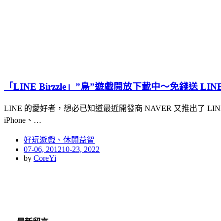
「LINE Birzzle」”鳥”遊戲開放下載中～免錢送 LINE 貼圖
LINE 的愛好者，想必已知道最近開發商 NAVER 又推出了 LINE 的系
iPhone、…
好玩遊戲、休閒益智
Posted
07-06, 2012
10-23, 2022
on
by
CoreYi