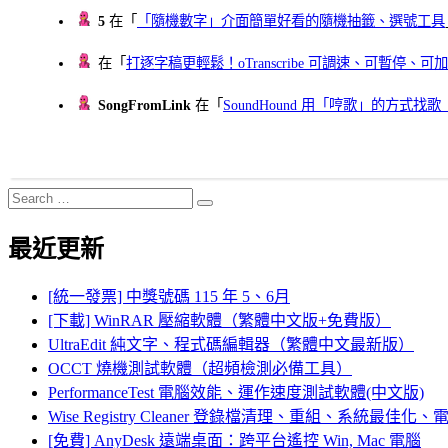
5
在「
「隨機數字」介面簡單好看的隨機抽籤、選號工具
在「
打逐字稿更輕鬆！oTranscribe 可調速、可暫停
SongFromLink
在「
SoundHound 用「哼歌」的方式
Search
Search
for:
最近更新
[統一發票] 中獎號碼 115 年 5、6月
[下載] WinRAR 壓縮軟體（繁體中文版+免費版）
UltraEdit 純文字、程式碼編輯器（繁體中文最新版）
OCCT 燒機測試軟體（超頻檢測必備工具）
PerformanceTest 電腦效能、運作速度測試軟體(中文版)
Wise Registry Cleaner 登錄檔清理、重組、系統最佳
[免費] AnyDesk 遠端桌面：跨平台遙控 Win, Mac 電腦