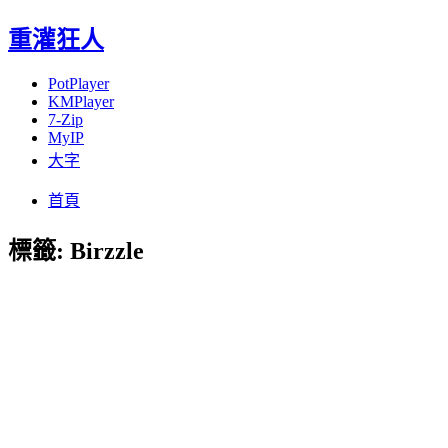
重灌狂人
PotPlayer
KMPlayer
7-Zip
MyIP
大字
Menu
Skip
首頁
to
content
標籤:
Birzzle