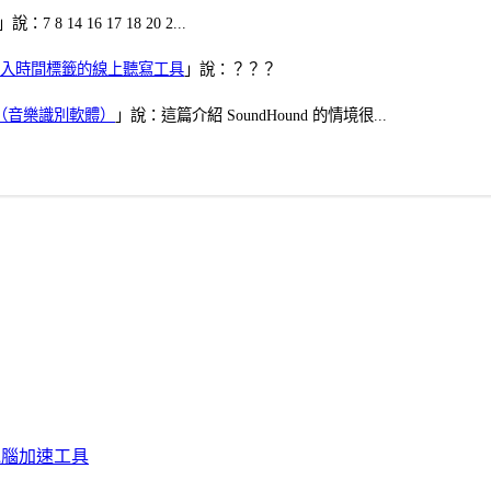
」說：7 8 14 16 17 18 20 2...
、可加入時間標籤的線上聽寫工具
」說：？？？
找歌（音樂識別軟體）
」說：這篇介紹 SoundHound 的情境很...
化、電腦加速工具