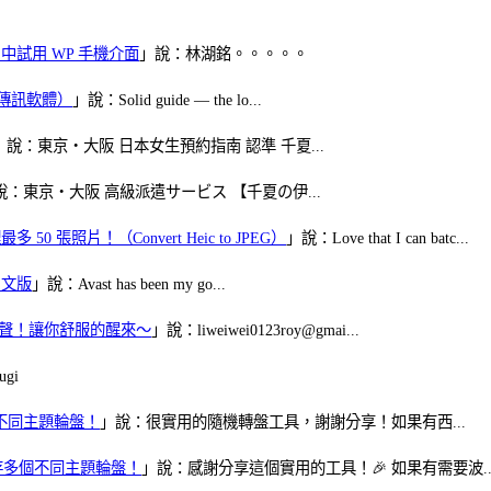
oid 中試用 WP 手機介面
」說：林湖銘。。。。。
（FB傳訊軟體）
」說：Solid guide — the lo...
」說：東京・大阪 日本女生預約指南 認準 千夏...
說：東京・大阪 高級派遣サービス 【千夏の伊...
50 張照片！（Convert Heic to JPEG）
」說：Love that I can batc...
體中文版
」說：Avast has been my go...
當鬧鈴聲！讓你舒服的醒來～
」說：liweiwei0123roy@gmai...
gi
多個不同主題輪盤！
」說：很實用的隨機轉盤工具，謝謝分享！如果有西...
可保存多個不同主題輪盤！
」說：感謝分享這個實用的工具！🎉 如果有需要波..