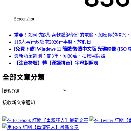
Screenshot
重要！如何防範勒索軟體綁架你的電腦、加密你的檔案、
115人事行政總處2026行事曆、放假日
[免費下載] Windows 11 簡體/繁體中文版 光碟映像 (IS
最新酒駕罰則：關3年、罰30萬、扣駕照牌照
【注音符號】轉【漢語拼音】字母對照表
全部文章分類
全
部
接收新文章通知
文
章
分
類