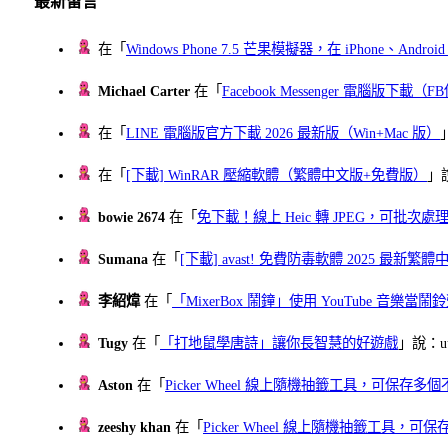
最新留言
在「
Windows Phone 7.5 芒果模擬器，在 iPhone、Andr
Michael Carter
在「
Facebook Messenger 電腦版下載
在「
LINE 電腦版官方下載 2026 最新版（Win+Mac 版）
在「
[下載] WinRAR 壓縮軟體（繁體中文版+免費版）
」
bowie 2674
在「
免下載！線上 Heic 轉 JPEG，可批次處理最多 
Sumana
在「
[下載] avast! 免費防毒軟體 2025 最新繁
李紹煒
在「
「MixerBox 鬧鐘」使用 YouTube 音樂
Tugy
在「
「打地鼠學唐詩」讓你長智慧的好遊戲
」說：uu
Aston
在「
Picker Wheel 線上隨機抽籤工具，可保存
zeeshy khan
在「
Picker Wheel 線上隨機抽籤工具，