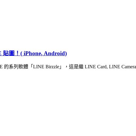
！( iPhone, Android)
列軟體「LINE Birzzle」，這是繼 LINE Card, LINE C