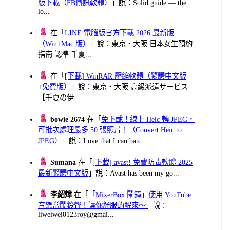
版下載（FB傳訊軟體）
」說：Solid guide — the
lo...
在「
LINE 電腦版官方下載 2026 最新版
（Win+Mac 版）
」說：東京・大阪 日本女生預約
指南 認準 千夏...
在「
[下載] WinRAR 壓縮軟體（繁體中文版
+免費版）
」說：東京・大阪 高級派遣サービス
【千夏の伊...
bowie 2674
在「
免下載！線上 Heic 轉 JPEG，
可批次處理最多 50 張照片！（Convert Heic to
JPEG）
」說：Love that I can batc...
Sumana
在「
[下載] avast! 免費防毒軟體 2025
最新繁體中文版
」說：Avast has been my go...
李紹煒
在「
「MixerBox 鬧鐘」使用 YouTube
音樂當鬧鈴聲！讓你舒服的醒來～
」說：
liweiwei0123roy@gmai...