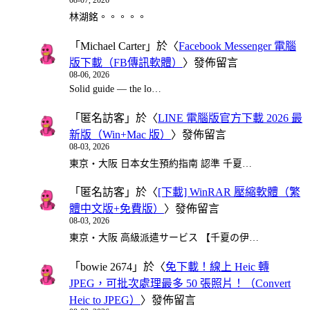
08-07, 2026
林湖銘。。。。。
「
Michael Carter
」於〈
Facebook Messenger 電腦
版下載（FB傳訊軟體）
〉發佈留言
08-06, 2026
Solid guide — the lo…
「
匿名訪客
」於〈
LINE 電腦版官方下載 2026 最
新版（Win+Mac 版）
〉發佈留言
08-03, 2026
東京・大阪 日本女生預約指南 認準 千夏…
「
匿名訪客
」於〈
[下載] WinRAR 壓縮軟體（繁
體中文版+免費版）
〉發佈留言
08-03, 2026
東京・大阪 高級派遣サービス 【千夏の伊…
「
bowie 2674
」於〈
免下載！線上 Heic 轉
JPEG，可批次處理最多 50 張照片！（Convert
Heic to JPEG）
〉發佈留言