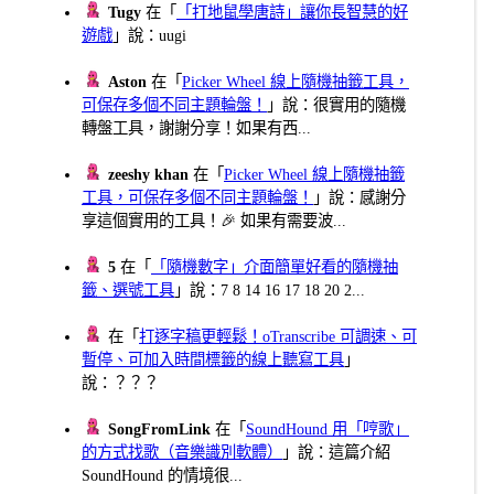
Tugy
在「
「打地鼠學唐詩」讓你長智慧的好
遊戲
」說：uugi
Aston
在「
Picker Wheel 線上隨機抽籤工具，
可保存多個不同主題輪盤！
」說：很實用的隨機
轉盤工具，謝謝分享！如果有西...
zeeshy khan
在「
Picker Wheel 線上隨機抽籤
工具，可保存多個不同主題輪盤！
」說：感謝分
享這個實用的工具！🎉 如果有需要波...
5
在「
「隨機數字」介面簡單好看的隨機抽
籤、選號工具
」說：7 8 14 16 17 18 20 2...
在「
打逐字稿更輕鬆！oTranscribe 可調速、可
暫停、可加入時間標籤的線上聽寫工具
」
說：？？？
SongFromLink
在「
SoundHound 用「哼歌」
的方式找歌（音樂識別軟體）
」說：這篇介紹
SoundHound 的情境很...