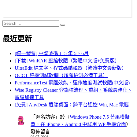
Search
Search
for:
最近更新
[統一發票] 中獎號碼 115 年 5、6月
[下載] WinRAR 壓縮軟體（繁體中文版+免費版）
UltraEdit 純文字、程式碼編輯器（繁體中文最新版）
OCCT 燒機測試軟體（超頻檢測必備工具）
PerformanceTest 電腦效能、運作速度測試軟體(中文版)
Wise Registry Cleaner 登錄檔清理、重組、系統最佳化、
電腦加速工具
[免費] AnyDesk 遠端桌面：跨平台遙控 Win, Mac 電腦
「
匿名訪客
」於〈
Windows Phone 7.5 芒果模擬
器，在 iPhone、Android 中試用 WP 手機介面
〉
發佈留言