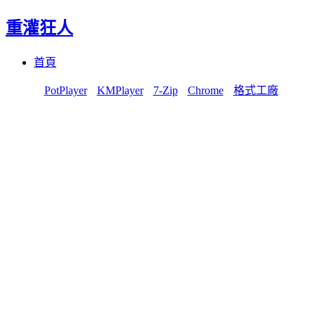
重灌狂人
Menu
Skip
首頁
to
content
PotPlayer
KMPlayer
7-Zip
Chrome
格式工廠