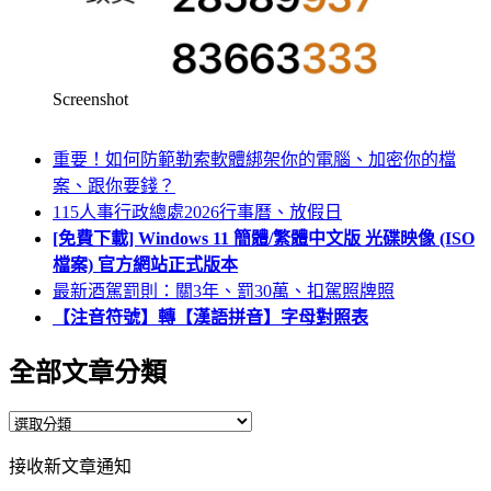
Screenshot
重要！如何防範勒索軟體綁架你的電腦、加密你的檔
案、跟你要錢？
115人事行政總處2026行事曆、放假日
[免費下載] Windows 11 簡體/繁體中文版 光碟映像 (ISO
檔案) 官方網站正式版本
最新酒駕罰則：關3年、罰30萬、扣駕照牌照
【注音符號】轉【漢語拼音】字母對照表
全部文章分類
全
部
接收新文章通知
文