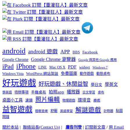
章
分
類
android
android 遊戲
APP
BBS
Facebook
Google Chrome 瀏覽器
Google Chrome
Google 與其他 Google 應用
iPhone
iPad
PDF
widget
LINE
Mac OS X
Windows 7
免費圖庫
Windows Vista
WordPress 網站架設
動作遊戲
動態桌布
好玩遊戲
好玩遊戲、休閒益智
學英文
學日文
播放器
拍照app
待辦事項
手機桌布
學英語
日文學習
桌布
照片編輯
桌面小工具
環境音
濾鏡
療癒
物理遊戲
益智遊戲
解謎遊戲
舒壓
貼圖
計時器
睡眠音樂
英語學習
鬧鐘
關於本站
|
聯絡站長(Contact Us)
|
廣告刊登
|
訂閱新文章
/
用 Email