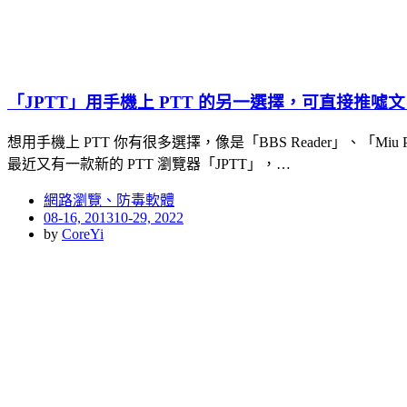
「JPTT」用手機上 PTT 的另一選擇，可直接推噓文
想用手機上 PTT 你有很多選擇，像是「BBS Reader」、「
最近又有一款新的 PTT 瀏覽器「JPTT」，…
網路瀏覽、防毒軟體
Posted
08-16, 2013
10-29, 2022
on
by
CoreYi