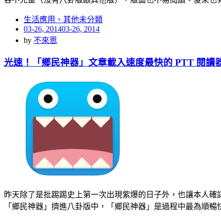
生活應用、其他未分類
Posted
03-26, 2014
03-26, 2014
on
by
不來恩
光速！「鄉民神器」文章載入速度最快的 PTT 閱讀
昨天除了是批踢踢史上第一次出現紫爆的日子外，也讓本人確認了
「鄉民神器」擠進八卦版中，「鄉民神器」是過程中最為順暢