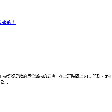
單位來的！
友」被質疑是政府單位派來的五毛，在上班時間上 PTT 閒聊、鬼
的公…