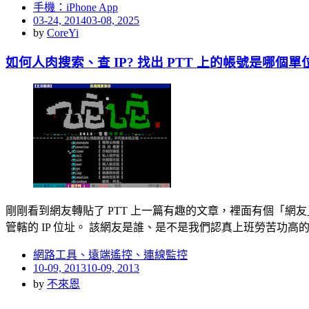
手機：iPhone App
Posted
03-24, 2014
03-08, 2025
on
by
CoreYi
如何人肉搜索、查 IP? 找出 PTT 上的帳號是哪個
剛剛看到網友轉貼了 PTT 上一篇有趣的文章，裡面有個「網
管轄的 IP 位址。 該網友是誰、是不是我們認真上班勞苦功高
網路工具、遠端遙控、連線監控
Posted
10-09, 2013
10-09, 2013
on
by
不來恩