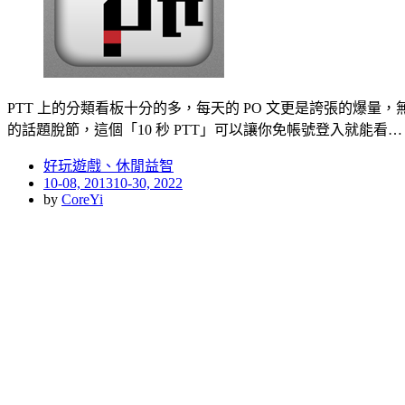
PTT 上的分類看板十分的多，每天的 PO 文更是誇張的爆量
的話題脫節，這個「10 秒 PTT」可以讓你免帳號登入就能看…
好玩遊戲、休閒益智
Posted
10-08, 2013
10-30, 2022
on
by
CoreYi