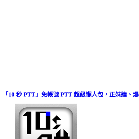
「10 秒 PTT」免帳號 PTT 超級懶人包，正妹牆