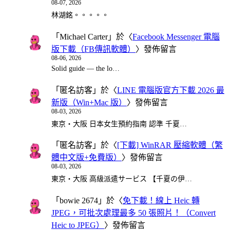
08-07, 2026
林湖銘。。。。。
「
Michael Carter
」於〈
Facebook Messenger 電腦
版下載（FB傳訊軟體）
〉發佈留言
08-06, 2026
Solid guide — the lo…
「
匿名訪客
」於〈
LINE 電腦版官方下載 2026 最
新版（Win+Mac 版）
〉發佈留言
08-03, 2026
東京・大阪 日本女生預約指南 認準 千夏…
「
匿名訪客
」於〈
[下載] WinRAR 壓縮軟體（繁
體中文版+免費版）
〉發佈留言
08-03, 2026
東京・大阪 高級派遣サービス 【千夏の伊…
「
bowie 2674
」於〈
免下載！線上 Heic 轉
JPEG，可批次處理最多 50 張照片！（Convert
Heic to JPEG）
〉發佈留言