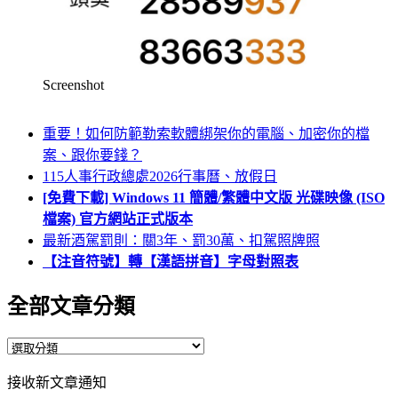
Screenshot
重要！如何防範勒索軟體綁架你的電腦、加密你的檔
案、跟你要錢？
115人事行政總處2026行事曆、放假日
[免費下載] Windows 11 簡體/繁體中文版 光碟映像 (ISO
檔案) 官方網站正式版本
最新酒駕罰則：關3年、罰30萬、扣駕照牌照
【注音符號】轉【漢語拼音】字母對照表
全部文章分類
全
部
接收新文章通知
文