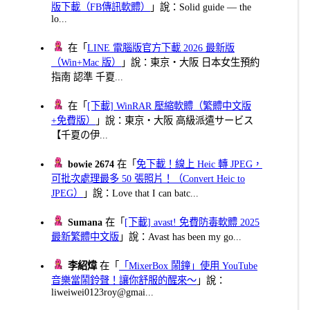
版下載（FB傳訊軟體）
」說：Solid guide — the
lo...
在「
LINE 電腦版官方下載 2026 最新版
（Win+Mac 版）
」說：東京・大阪 日本女生預約
指南 認準 千夏...
在「
[下載] WinRAR 壓縮軟體（繁體中文版
+免費版）
」說：東京・大阪 高級派遣サービス
【千夏の伊...
bowie 2674
在「
免下載！線上 Heic 轉 JPEG，
可批次處理最多 50 張照片！（Convert Heic to
JPEG）
」說：Love that I can batc...
Sumana
在「
[下載] avast! 免費防毒軟體 2025
最新繁體中文版
」說：Avast has been my go...
李紹煒
在「
「MixerBox 鬧鐘」使用 YouTube
音樂當鬧鈴聲！讓你舒服的醒來～
」說：
liweiwei0123roy@gmai...