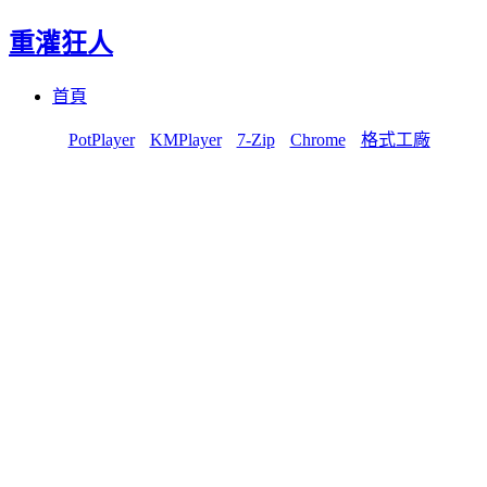
重灌狂人
Menu
Skip
首頁
to
content
PotPlayer
KMPlayer
7-Zip
Chrome
格式工廠