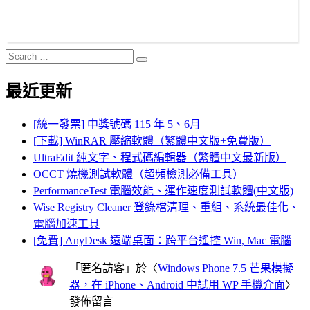
Search
Search
for:
最近更新
[統一發票] 中獎號碼 115 年 5、6月
[下載] WinRAR 壓縮軟體（繁體中文版+免費版）
UltraEdit 純文字、程式碼編輯器（繁體中文最新版）
OCCT 燒機測試軟體（超頻檢測必備工具）
PerformanceTest 電腦效能、運作速度測試軟體(中文版)
Wise Registry Cleaner 登錄檔清理、重組、系統最佳化、
電腦加速工具
[免費] AnyDesk 遠端桌面：跨平台遙控 Win, Mac 電腦
「
匿名訪客
」於〈
Windows Phone 7.5 芒果模擬
器，在 iPhone、Android 中試用 WP 手機介面
〉
發佈留言