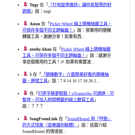
Tugy
在「
「打地鼠學唐詩」讓你長智慧的好
遊戲
」說：uugi
Aston
在「
Picker Wheel 線上隨機抽籤工具，
可保存多個不同主題輪盤！
」說：很實用的隨機
轉盤工具，謝謝分享！如果有西...
zeeshy khan
在「
Picker Wheel 線上隨機抽籤
工具，可保存多個不同主題輪盤！
」說：感謝分
享這個實用的工具！🎉 如果有需要波...
5
在「
「隨機數字」介面簡單好看的隨機抽
籤、選號工具
」說：7 8 14 16 17 18 20 2...
在「
打逐字稿更輕鬆！oTranscribe 可調速、可
暫停、可加入時間標籤的線上聽寫工具
」
說：？？？
SongFromLink
在「
SoundHound 用「哼歌」
的方式找歌（音樂識別軟體）
」說：這篇介紹
SoundHound 的情境很...