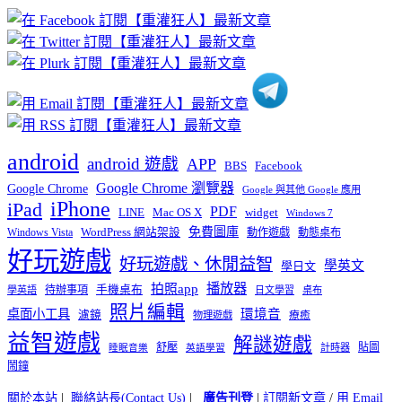
章
分
類
android
android 遊戲
APP
BBS
Facebook
Google Chrome 瀏覽器
Google Chrome
Google 與其他 Google 應用
iPhone
iPad
PDF
widget
LINE
Mac OS X
Windows 7
免費圖庫
Windows Vista
WordPress 網站架設
動作遊戲
動態桌布
好玩遊戲
好玩遊戲、休閒益智
學英文
學日文
播放器
拍照app
待辦事項
手機桌布
學英語
日文學習
桌布
照片編輯
桌面小工具
環境音
濾鏡
療癒
物理遊戲
益智遊戲
解謎遊戲
舒壓
貼圖
計時器
睡眠音樂
英語學習
鬧鐘
關於本站
|
聯絡站長(Contact Us)
|
廣告刊登
|
訂閱新文章
/
用 Email