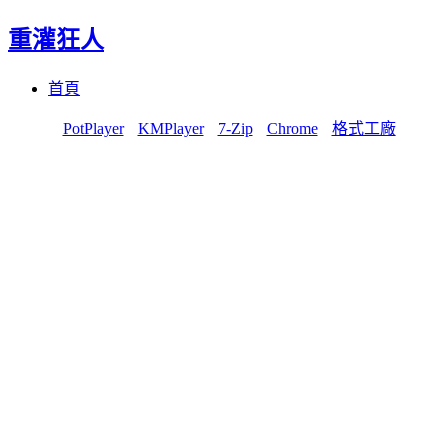
重灌狂人
Menu
Skip
首頁
to
content
PotPlayer
KMPlayer
7-Zip
Chrome
格式工廠