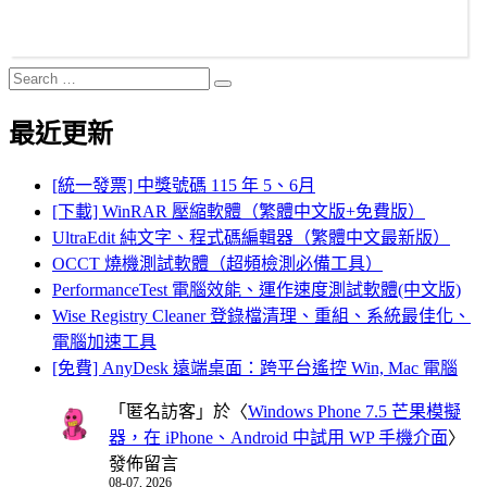
Search
Search
for:
最近更新
[統一發票] 中獎號碼 115 年 5、6月
[下載] WinRAR 壓縮軟體（繁體中文版+免費版）
UltraEdit 純文字、程式碼編輯器（繁體中文最新版）
OCCT 燒機測試軟體（超頻檢測必備工具）
PerformanceTest 電腦效能、運作速度測試軟體(中文版)
Wise Registry Cleaner 登錄檔清理、重組、系統最佳化、
電腦加速工具
[免費] AnyDesk 遠端桌面：跨平台遙控 Win, Mac 電腦
「
匿名訪客
」於〈
Windows Phone 7.5 芒果模擬
器，在 iPhone、Android 中試用 WP 手機介面
〉
發佈留言
08-07, 2026