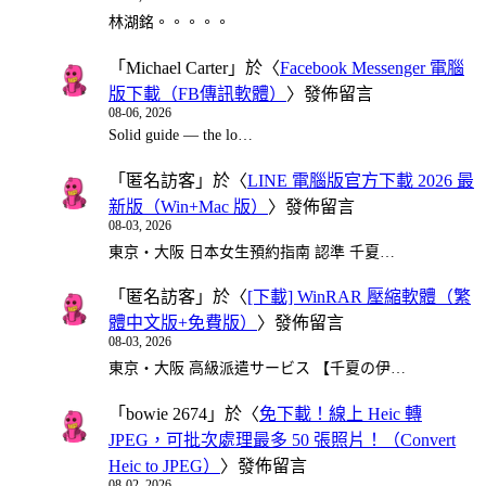
林湖銘。。。。。
「
Michael Carter
」於〈
Facebook Messenger 電腦
版下載（FB傳訊軟體）
〉發佈留言
08-06, 2026
Solid guide — the lo…
「
匿名訪客
」於〈
LINE 電腦版官方下載 2026 最
新版（Win+Mac 版）
〉發佈留言
08-03, 2026
東京・大阪 日本女生預約指南 認準 千夏…
「
匿名訪客
」於〈
[下載] WinRAR 壓縮軟體（繁
體中文版+免費版）
〉發佈留言
08-03, 2026
東京・大阪 高級派遣サービス 【千夏の伊…
「
bowie 2674
」於〈
免下載！線上 Heic 轉
JPEG，可批次處理最多 50 張照片！（Convert
Heic to JPEG）
〉發佈留言
08-02, 2026