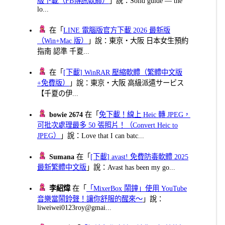
版下載（FB傳訊軟體）
」說：Solid guide — the
lo...
在「
LINE 電腦版官方下載 2026 最新版
（Win+Mac 版）
」說：東京・大阪 日本女生預約
指南 認準 千夏...
在「
[下載] WinRAR 壓縮軟體（繁體中文版
+免費版）
」說：東京・大阪 高級派遣サービス
【千夏の伊...
bowie 2674
在「
免下載！線上 Heic 轉 JPEG，
可批次處理最多 50 張照片！（Convert Heic to
JPEG）
」說：Love that I can batc...
Sumana
在「
[下載] avast! 免費防毒軟體 2025
最新繁體中文版
」說：Avast has been my go...
李紹煒
在「
「MixerBox 鬧鐘」使用 YouTube
音樂當鬧鈴聲！讓你舒服的醒來～
」說：
liweiwei0123roy@gmai...