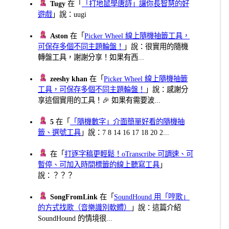
Tugy
在「
「打地鼠學唐詩」讓你長智慧的好
遊戲
」說：uugi
Aston
在「
Picker Wheel 線上隨機抽籤工具，
可保存多個不同主題輪盤！
」說：很實用的隨機
轉盤工具，謝謝分享！如果有西...
zeeshy khan
在「
Picker Wheel 線上隨機抽籤
工具，可保存多個不同主題輪盤！
」說：感謝分
享這個實用的工具！🎉 如果有需要波...
5
在「
「隨機數字」介面簡單好看的隨機抽
籤、選號工具
」說：7 8 14 16 17 18 20 2...
在「
打逐字稿更輕鬆！oTranscribe 可調速、可
暫停、可加入時間標籤的線上聽寫工具
」
說：？？？
SongFromLink
在「
SoundHound 用「哼歌」
的方式找歌（音樂識別軟體）
」說：這篇介紹
SoundHound 的情境很...