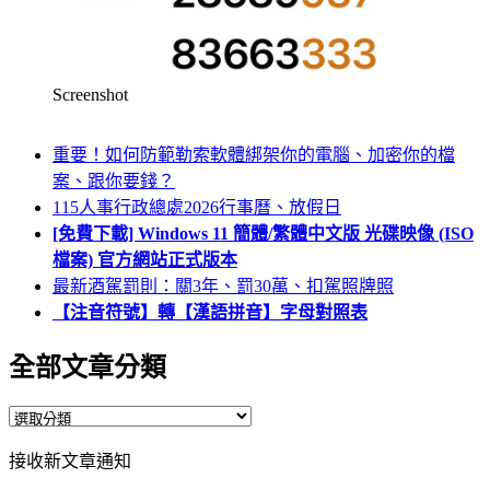
Screenshot
重要！如何防範勒索軟體綁架你的電腦、加密你的檔
案、跟你要錢？
115人事行政總處2026行事曆、放假日
[免費下載] Windows 11 簡體/繁體中文版 光碟映像 (ISO
檔案) 官方網站正式版本
最新酒駕罰則：關3年、罰30萬、扣駕照牌照
【注音符號】轉【漢語拼音】字母對照表
全部文章分類
全
部
接收新文章通知
文