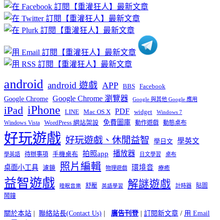
章
分
類
android
android 遊戲
APP
BBS
Facebook
Google Chrome 瀏覽器
Google Chrome
Google 與其他 Google 應用
iPhone
iPad
PDF
widget
LINE
Mac OS X
Windows 7
免費圖庫
Windows Vista
WordPress 網站架設
動作遊戲
動態桌布
好玩遊戲
好玩遊戲、休閒益智
學英文
學日文
播放器
拍照app
待辦事項
手機桌布
學英語
日文學習
桌布
照片編輯
桌面小工具
環境音
濾鏡
療癒
物理遊戲
益智遊戲
解謎遊戲
舒壓
貼圖
計時器
睡眠音樂
英語學習
鬧鐘
關於本站
|
聯絡站長(Contact Us)
|
廣告刊登
|
訂閱新文章
/
用 Email