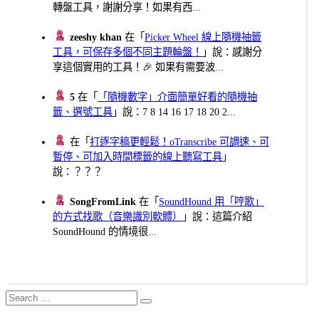
轉盤工具，謝謝分享！如果有西...
zeeshy khan
在「
Picker Wheel 線上隨機抽籤
工具，可保存多個不同主題輪盤！
」說：感謝分
享這個實用的工具！🎉 如果有需要波...
5
在「
「隨機數字」介面簡單好看的隨機抽
籤、選號工具
」說：7 8 14 16 17 18 20 2...
在「
打逐字稿更輕鬆！oTranscribe 可調速、可
暫停、可加入時間標籤的線上聽寫工具
」
說：？？？
SongFromLink
在「
SoundHound 用「哼歌」
的方式找歌（音樂識別軟體）
」說：這篇介紹
SoundHound 的情境很...
Search
Search
for: