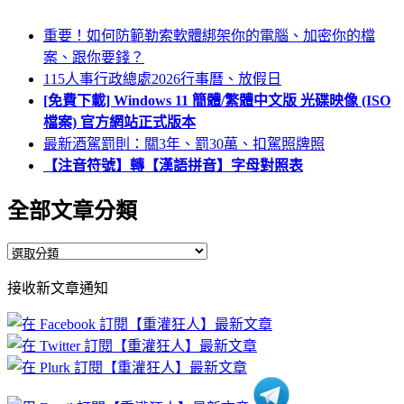
重要！如何防範勒索軟體綁架你的電腦、加密你的檔
案、跟你要錢？
115人事行政總處2026行事曆、放假日
[免費下載] Windows 11 簡體/繁體中文版 光碟映像 (ISO
檔案) 官方網站正式版本
最新酒駕罰則：關3年、罰30萬、扣駕照牌照
【注音符號】轉【漢語拼音】字母對照表
全部文章分類
全
部
接收新文章通知
文
章
分
類