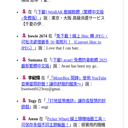
在「
[下載] WinRAR 壓縮軟體（繁體中文版
+免費版）
」說：東京・大阪 高級派遣サービス
【千夏の伊...
bowie 2674
在「
免下載！線上 Heic 轉 JPEG，
可批次處理最多 50 張照片！（Convert Heic to
JPEG）
」說：Love that I can batc...
Sumana
在「
[下載] avast! 免費防毒軟體 2025
最新繁體中文版
」說：Avast has been my go...
李紹煒
在「
「MixerBox 鬧鐘」使用 YouTube
音樂當鬧鈴聲！讓你舒服的醒來～
」說：
liweiwei0123roy@gmai...
Tugy
在「
「打地鼠學唐詩」讓你長智慧的好
遊戲
」說：uugi
Aston
在「
Picker Wheel 線上隨機抽籤工具，
可保存多個不同主題輪盤！
」說：很實用的隨機