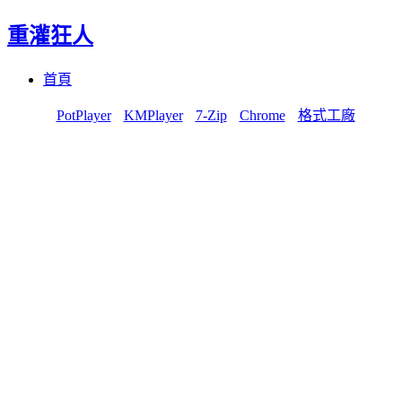
重灌狂人
Menu
Skip
首頁
to
content
PotPlayer
KMPlayer
7-Zip
Chrome
格式工廠