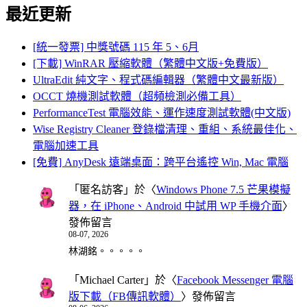
最近更新
[統一發票] 中獎號碼 115 年 5、6月
[下載] WinRAR 壓縮軟體（繁體中文版+免費版）
UltraEdit 純文字、程式碼編輯器（繁體中文最新版）
OCCT 燒機測試軟體（超頻檢測必備工具）
PerformanceTest 電腦效能、運作速度測試軟體(中文版)
Wise Registry Cleaner 登錄檔清理、重組、系統最佳化、
電腦加速工具
[免費] AnyDesk 遠端桌面：跨平台遙控 Win, Mac 電腦
「
匿名訪客
」於〈
Windows Phone 7.5 芒果模擬
器，在 iPhone、Android 中試用 WP 手機介面
〉
發佈留言
08-07, 2026
林湖銘。。。。。
「
Michael Carter
」於〈
Facebook Messenger 電腦
版下載（FB傳訊軟體）
〉發佈留言