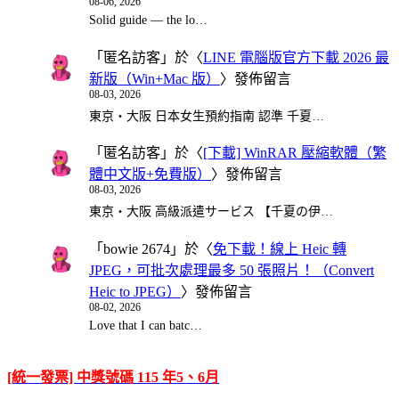
08-06, 2026
Solid guide — the lo…
「
匿名訪客
」於〈
LINE 電腦版官方下載 2026 最
新版（Win+Mac 版）
〉發佈留言
08-03, 2026
東京・大阪 日本女生預約指南 認準 千夏…
「
匿名訪客
」於〈
[下載] WinRAR 壓縮軟體（繁
體中文版+免費版）
〉發佈留言
08-03, 2026
東京・大阪 高級派遣サービス 【千夏の伊…
「
bowie 2674
」於〈
免下載！線上 Heic 轉
JPEG，可批次處理最多 50 張照片！（Convert
Heic to JPEG）
〉發佈留言
08-02, 2026
Love that I can batc…
[統一發票] 中獎號碼 115 年5、6月