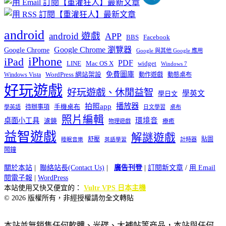
android
android 遊戲
APP
BBS
Facebook
Google Chrome 瀏覽器
Google Chrome
Google 與其他 Google 應用
iPhone
iPad
PDF
widget
LINE
Mac OS X
Windows 7
免費圖庫
Windows Vista
WordPress 網站架設
動作遊戲
動態桌布
好玩遊戲
好玩遊戲、休閒益智
學英文
學日文
播放器
拍照app
待辦事項
手機桌布
學英語
日文學習
桌布
照片編輯
桌面小工具
環境音
濾鏡
療癒
物理遊戲
益智遊戲
解謎遊戲
舒壓
貼圖
計時器
睡眠音樂
英語學習
鬧鐘
關於本站
|
聯絡站長(Contact Us)
|
廣告刊登
|
訂閱新文章
/
用 Email
閱電子報
|
WordPress
本站使用又快又便宜的：
Vultr VPS 日本主機
© 2026 版權所有，非經授權請勿全文轉貼
本站並無銷售任何軟體、光碟、大補帖等商品，本站與任何