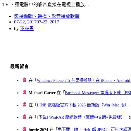
TV ，讓電腦中的影片直接在電視上播放…
影視編輯、轉檔、影音播放軟體
Posted
07-22, 2017
07-22, 2017
on
by
不來恩
最新留言
在「
Windows Phone 7.5 芒果模擬器，在 iPhone、Andr
Michael Carter
在「
Facebook Messenger 電腦版下載
在「
LINE 電腦版官方下載 2026 最新版（Win+Mac 版）
在「
[下載] WinRAR 壓縮軟體（繁體中文版+免費版）
」
bowie 2674
在「
免下載！線上 Heic 轉 JPEG，可批次處理最多 