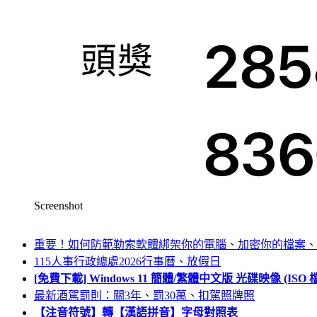
Screenshot
重要！如何防範勒索軟體綁架你的電腦、加密你的檔案、
115人事行政總處2026行事曆、放假日
[免費下載] Windows 11 簡體/繁體中文版 光碟映像 (IS
最新酒駕罰則：關3年、罰30萬、扣駕照牌照
【注音符號】轉【漢語拼音】字母對照表