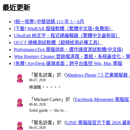
最近更新
[統一發票] 中獎號碼 115 年 5、6月
[下載] WinRAR 壓縮軟體（繁體中文版+免費版）
UltraEdit 純文字、程式碼編輯器（繁體中文最新版）
OCCT 燒機測試軟體（超頻檢測必備工具）
PerformanceTest 電腦效能、運作速度測試軟體(中文版)
Wise Registry Cleaner 登錄檔清理、重組、系統最佳
[免費] AnyDesk 遠端桌面：跨平台遙控 Win, Mac 電腦
「
匿名訪客
」於〈
Windows Phone 7.5 芒果模擬
08-07, 2026
林湖銘。。。。。
「
Michael Carter
」於〈
Facebook Messenger
08-06, 2026
Solid guide — the lo…
「
匿名訪客
」於〈
LINE 電腦版官方下載 2026 最
08-03, 2026