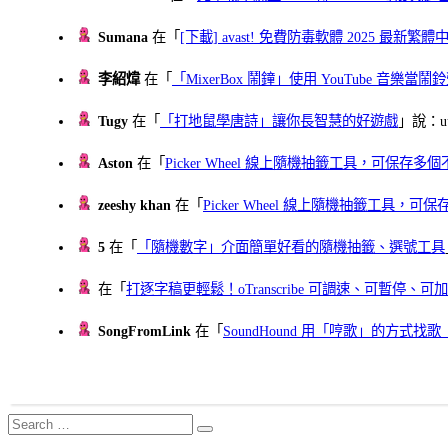
Sumana
在「
[下載] avast! 免費防毒軟體 2025 最新繁
李紹煒
在「
「MixerBox 鬧鐘」使用 YouTube 音樂
Tugy
在「
「打地鼠學唐詩」讓你長智慧的好遊戲
」說：uu
Aston
在「
Picker Wheel 線上隨機抽籤工具，可保存
zeeshy khan
在「
Picker Wheel 線上隨機抽籤工具，
5
在「
「隨機數字」介面簡單好看的隨機抽籤、選號工具
在「
打逐字稿更輕鬆！oTranscribe 可調速、可暫停
SongFromLink
在「
SoundHound 用「哼歌」的方式
Search
Search
for: