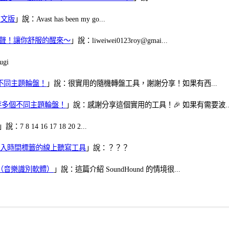
體中文版
」說：Avast has been my go...
當鬧鈴聲！讓你舒服的醒來～
」說：liweiwei0123roy@gmai...
gi
多個不同主題輪盤！
」說：很實用的隨機轉盤工具，謝謝分享！如果有西...
可保存多個不同主題輪盤！
」說：感謝分享這個實用的工具！🎉 如果有需要波..
」說：7 8 14 16 17 18 20 2...
、可加入時間標籤的線上聽寫工具
」說：？？？
找歌（音樂識別軟體）
」說：這篇介紹 SoundHound 的情境很...