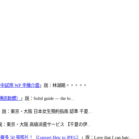
oid 中試用 WP 手機介面
」說：林湖銘。。。。。
（FB傳訊軟體）
」說：Solid guide — the lo...
」說：東京・大阪 日本女生預約指南 認準 千夏...
說：東京・大阪 高級派遣サービス 【千夏の伊...
50 張照片！（Convert Heic to JPEG）
」說：Love that I can batc...