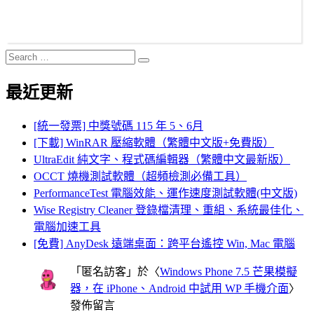
Search
Search
for:
最近更新
[統一發票] 中獎號碼 115 年 5、6月
[下載] WinRAR 壓縮軟體（繁體中文版+免費版）
UltraEdit 純文字、程式碼編輯器（繁體中文最新版）
OCCT 燒機測試軟體（超頻檢測必備工具）
PerformanceTest 電腦效能、運作速度測試軟體(中文版)
Wise Registry Cleaner 登錄檔清理、重組、系統最佳化、
電腦加速工具
[免費] AnyDesk 遠端桌面：跨平台遙控 Win, Mac 電腦
「
匿名訪客
」於〈
Windows Phone 7.5 芒果模擬
器，在 iPhone、Android 中試用 WP 手機介面
〉
發佈留言