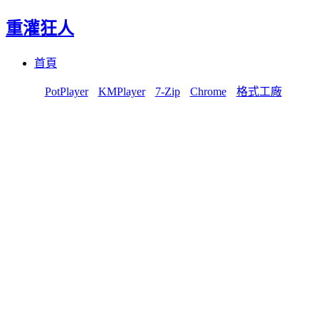
重灌狂人
Menu
Skip
首頁
to
content
PotPlayer
KMPlayer
7-Zip
Chrome
格式工廠