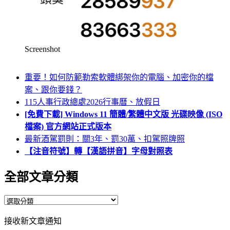
Screenshot
重要！如何防範勒索軟體綁架你的電腦、加密你的檔
案、跟你要錢？
115人事行政總處2026行事曆、放假日
[免費下載] Windows 11 簡體/繁體中文版 光碟映像 (ISO
檔案) 官方網站正式版本
最新酒駕罰則：關3年、罰30萬、扣駕照牌照
【注音符號】轉【漢語拼音】字母對照表
全部文章分類
全
部
接收新文章通知
文