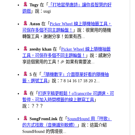
Tugy
在「
「打地鼠學唐詩」讓你長智慧的好
遊戲
」說：uugi
Aston
在「
Picker Wheel 線上隨機抽籤工具，
可保存多個不同主題輪盤！
」說：很實用的隨機
轉盤工具，謝謝分享！如果有西...
zeeshy khan
在「
Picker Wheel 線上隨機抽籤
工具，可保存多個不同主題輪盤！
」說：感謝分
享這個實用的工具！🎉 如果有需要波...
5
在「
「隨機數字」介面簡單好看的隨機抽
籤、選號工具
」說：7 8 14 16 17 18 20 2...
在「
打逐字稿更輕鬆！oTranscribe 可調速、可
暫停、可加入時間標籤的線上聽寫工具
」
說：？？？
SongFromLink
在「
SoundHound 用「哼歌」
的方式找歌（音樂識別軟體）
」說：這篇介紹
SoundHound 的情境很...