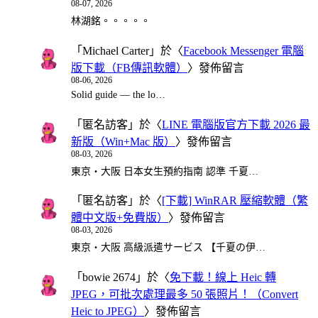
08-07, 2026
林湖銘。。。。。
「
Michael Carter
」於〈
Facebook Messenger 電腦
版下載（FB傳訊軟體）
〉發佈留言
08-06, 2026
Solid guide — the lo…
「
匿名訪客
」於〈
LINE 電腦版官方下載 2026 最
新版（Win+Mac 版）
〉發佈留言
08-03, 2026
東京・大阪 日本女生預約指南 認準 千夏…
「
匿名訪客
」於〈
[下載] WinRAR 壓縮軟體（繁
體中文版+免費版）
〉發佈留言
08-03, 2026
東京・大阪 高級派遣サービス 【千夏の伊…
「
bowie 2674
」於〈
免下載！線上 Heic 轉
JPEG，可批次處理最多 50 張照片！（Convert
Heic to JPEG）
〉發佈留言