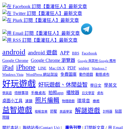
章
分
類
android
android 遊戲
APP
BBS
Facebook
Google Chrome 瀏覽器
Google Chrome
Google 與其他 Google 應用
iPhone
iPad
PDF
widget
LINE
Mac OS X
Windows 7
免費圖庫
Windows Vista
WordPress 網站架設
動作遊戲
動態桌布
好玩遊戲
好玩遊戲、休閒益智
學英文
學日文
播放器
拍照app
待辦事項
手機桌布
學英語
日文學習
桌布
照片編輯
桌面小工具
環境音
濾鏡
療癒
物理遊戲
益智遊戲
解謎遊戲
舒壓
貼圖
計時器
睡眠音樂
英語學習
鬧鐘
關於本站
|
聯絡站長(Contact Us)
|
廣告刊登
|
訂閱新文章
/
用 Email