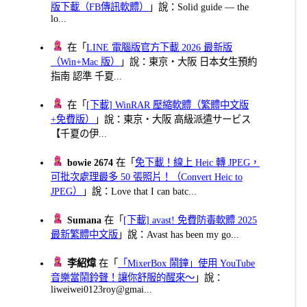
版下載（FB傳訊軟體）
」說：Solid guide — the
lo...
在「
LINE 電腦版官方下載 2026 最新版
（Win+Mac 版）
」說：東京・大阪 日本女生預約
指南 認準 千夏...
在「
[下載] WinRAR 壓縮軟體（繁體中文版
+免費版）
」說：東京・大阪 高級派遣サービス
【千夏の伊...
bowie 2674
在「
免下載！線上 Heic 轉 JPEG，
可批次處理最多 50 張照片！（Convert Heic to
JPEG）
」說：Love that I can batc...
Sumana
在「
[下載] avast! 免費防毒軟體 2025
最新繁體中文版
」說：Avast has been my go...
李紹煒
在「
「MixerBox 鬧鐘」使用 YouTube
音樂當鬧鈴聲！讓你舒服的醒來～
」說：
liweiwei0123roy@gmai...