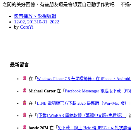
之間的美好回憶，有些朋友還是會想要自己動手作對吧！ 不過
影音播放、影視編輯
Posted
12-02, 2013
10-31, 2022
on
by
CoreYi
最新留言
在「
Windows Phone 7.5 芒果模擬器，在 iPhone、Andr
Michael Carter
在「
Facebook Messenger 電腦版下載
在「
LINE 電腦版官方下載 2026 最新版（Win+Mac 版）
在「
[下載] WinRAR 壓縮軟體（繁體中文版+免費版）
」
bowie 2674
在「
免下載！線上 Heic 轉 JPEG，可批次處理最多 