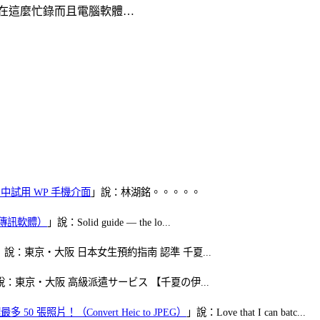
在這麼忙錄而且電腦軟體…
oid 中試用 WP 手機介面
」說：林湖銘。。。。。
（FB傳訊軟體）
」說：Solid guide — the lo...
」說：東京・大阪 日本女生預約指南 認準 千夏...
說：東京・大阪 高級派遣サービス 【千夏の伊...
50 張照片！（Convert Heic to JPEG）
」說：Love that I can batc...