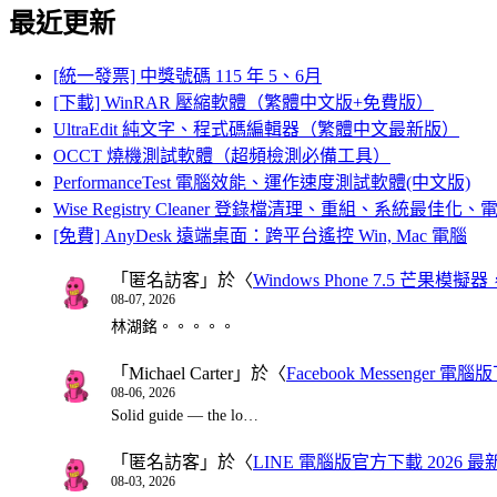
最近更新
[統一發票] 中獎號碼 115 年 5、6月
[下載] WinRAR 壓縮軟體（繁體中文版+免費版）
UltraEdit 純文字、程式碼編輯器（繁體中文最新版）
OCCT 燒機測試軟體（超頻檢測必備工具）
PerformanceTest 電腦效能、運作速度測試軟體(中文版)
Wise Registry Cleaner 登錄檔清理、重組、系統最佳
[免費] AnyDesk 遠端桌面：跨平台遙控 Win, Mac 電腦
「
匿名訪客
」於〈
Windows Phone 7.5 芒果模擬
08-07, 2026
林湖銘。。。。。
「
Michael Carter
」於〈
Facebook Messenger
08-06, 2026
Solid guide — the lo…
「
匿名訪客
」於〈
LINE 電腦版官方下載 2026 最
08-03, 2026