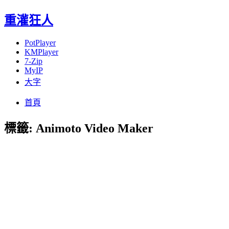
重灌狂人
PotPlayer
KMPlayer
7-Zip
MyIP
大字
Menu
Skip
首頁
to
content
標籤:
Animoto Video Maker