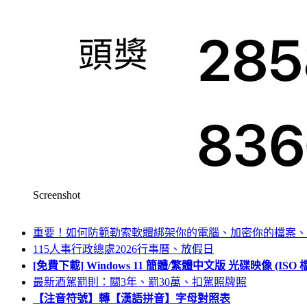
Screenshot
重要！如何防範勒索軟體綁架你的電腦、加密你的檔案、
115人事行政總處2026行事曆、放假日
[免費下載] Windows 11 簡體/繁體中文版 光碟映像 (IS
最新酒駕罰則：關3年、罰30萬、扣駕照牌照
【注音符號】轉【漢語拼音】字母對照表