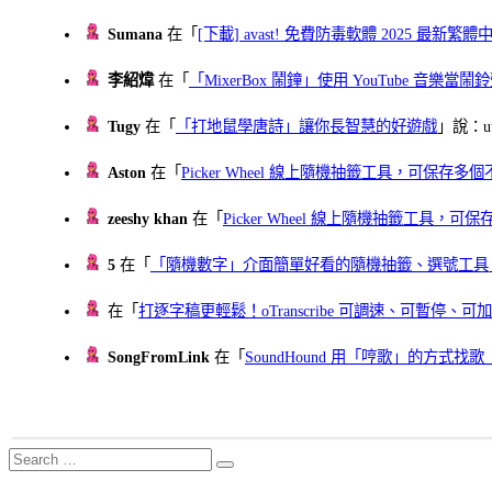
Sumana
在「
[下載] avast! 免費防毒軟體 2025 最新繁
李紹煒
在「
「MixerBox 鬧鐘」使用 YouTube 音樂
Tugy
在「
「打地鼠學唐詩」讓你長智慧的好遊戲
」說：uu
Aston
在「
Picker Wheel 線上隨機抽籤工具，可保存
zeeshy khan
在「
Picker Wheel 線上隨機抽籤工具，
5
在「
「隨機數字」介面簡單好看的隨機抽籤、選號工具
在「
打逐字稿更輕鬆！oTranscribe 可調速、可暫停
SongFromLink
在「
SoundHound 用「哼歌」的方式
Search
Search
for: