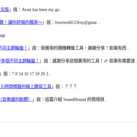
體中文版
」說：Avast has been my go...
當鬧鈴聲！讓你舒服的醒來～
」說：liweiwei0123roy@gmai...
gi
多個不同主題輪盤！
」說：很實用的隨機轉盤工具，謝謝分享！如果有西...
可保存多個不同主題輪盤！
」說：感謝分享這個實用的工具！🎉 如果有需要波..
」說：7 8 14 16 17 18 20 2...
、可加入時間標籤的線上聽寫工具
」說：？？？
找歌（音樂識別軟體）
」說：這篇介紹 SoundHound 的情境很...