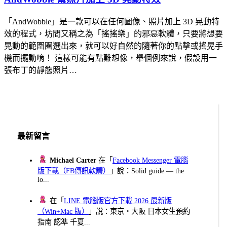
「AndWobble」是一款可以在任何圖像、照片加上 3D 晃動特
效的程式，坊間又稱之為「搖搖樂」的邪惡軟體，只要將想要
晃動的範圍圈選出來，就可以好自然的隨著你的點擊或搖晃手
機而擺動唷！ 這樣可能有點難想像，舉個例來說，假設用一
張布丁的靜態照片…
最新留言
Michael Carter
在「
Facebook Messenger 電腦
版下載（FB傳訊軟體）
」說：Solid guide — the
lo...
在「
LINE 電腦版官方下載 2026 最新版
（Win+Mac 版）
」說：東京・大阪 日本女生預約
指南 認準 千夏...