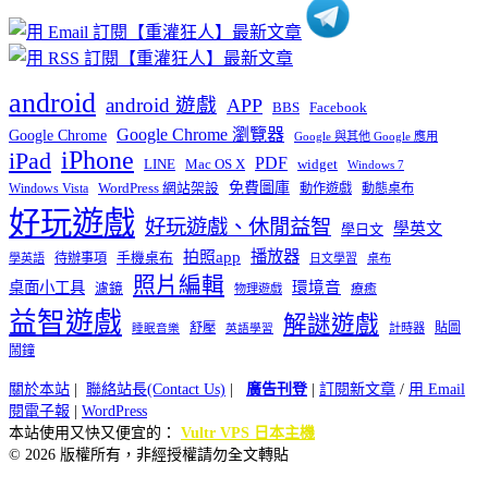
android
android 遊戲
APP
BBS
Facebook
Google Chrome 瀏覽器
Google Chrome
Google 與其他 Google 應用
iPhone
iPad
PDF
widget
LINE
Mac OS X
Windows 7
免費圖庫
Windows Vista
WordPress 網站架設
動作遊戲
動態桌布
好玩遊戲
好玩遊戲、休閒益智
學英文
學日文
播放器
拍照app
待辦事項
手機桌布
學英語
日文學習
桌布
照片編輯
桌面小工具
環境音
濾鏡
療癒
物理遊戲
益智遊戲
解謎遊戲
舒壓
貼圖
計時器
睡眠音樂
英語學習
鬧鐘
關於本站
|
聯絡站長(Contact Us)
|
廣告刊登
|
訂閱新文章
/
用 Email
閱電子報
|
WordPress
本站使用又快又便宜的：
Vultr VPS 日本主機
© 2026 版權所有，非經授權請勿全文轉貼