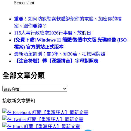
Screenshot
重要！如何防範勒索軟體綁架你的電腦、加密你的檔
案、跟你要錢？
115人事行政總處2026行事曆、放假日
[免費下載] Windows 11 簡體/繁體中文版 光碟映像 (ISO
檔案) 官方網站正式版本
最新酒駕罰則：關3年、罰30萬、扣駕照牌照
【注音符號】轉【漢語拼音】字母對照表
全部文章分類
全
部
接收新文章通知
文
章
分
類