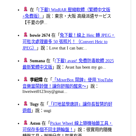
在「
[下載] WinRAR 壓縮軟體（繁體中文版
+免費版）
」說：東京・大阪 高級派遣サービス
【千夏の伊...
bowie 2674
在「
免下載！線上 Heic 轉 JPEG，
可批次處理最多 50 張照片！（Convert Heic to
JPEG）
」說：Love that I can batc...
Sumana
在「
[下載] avast! 免費防毒軟體 2025
最新繁體中文版
」說：Avast has been my go...
李紹煒
在「
「MixerBox 鬧鐘」使用 YouTube
音樂當鬧鈴聲！讓你舒服的醒來～
」說：
liweiwei0123roy@gmai...
Tugy
在「
「打地鼠學唐詩」讓你長智慧的好
遊戲
」說：uugi
Aston
在「
Picker Wheel 線上隨機抽籤工具，
可保存多個不同主題輪盤！
」說：很實用的隨機
轉盤工具，謝謝分享！如果有西...