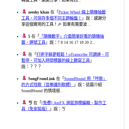
zeeshy khan
在「
Picker Wheel 線上隨機抽籤
工具，可保存多個不同主題輪盤！
」說：感謝分
享這個實用的工具！🎉 如果有需要波...
5
在「
「隨機數字」介面簡單好看的隨機抽
籤、選號工具
」說：7 8 14 16 17 18 20 2...
在「
打逐字稿更輕鬆！oTranscribe 可調速、可
暫停、可加入時間標籤的線上聽寫工具
」
說：？？？
SongFromLink
在「
SoundHound 用「哼歌」
的方式找歌（音樂識別軟體）
」說：這篇介紹
SoundHound 的情境很...
ㄎ
在「
[免費] AniFX 滑鼠游標編輯、製作工
具（免安裝版）
」說：ㄎ