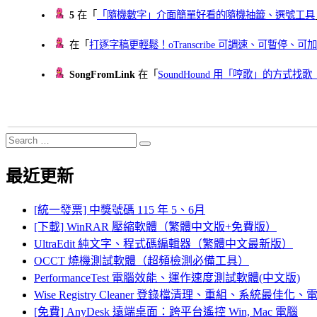
5
在「
「隨機數字」介面簡單好看的隨機抽籤、選號工具
在「
打逐字稿更輕鬆！oTranscribe 可調速、可暫停
SongFromLink
在「
SoundHound 用「哼歌」的方式
Search
Search
for:
最近更新
[統一發票] 中獎號碼 115 年 5、6月
[下載] WinRAR 壓縮軟體（繁體中文版+免費版）
UltraEdit 純文字、程式碼編輯器（繁體中文最新版）
OCCT 燒機測試軟體（超頻檢測必備工具）
PerformanceTest 電腦效能、運作速度測試軟體(中文版)
Wise Registry Cleaner 登錄檔清理、重組、系統最佳
[免費] AnyDesk 遠端桌面：跨平台遙控 Win, Mac 電腦