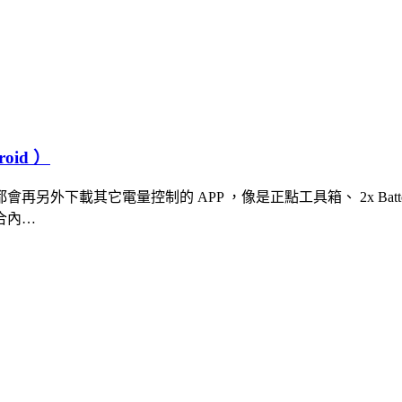
id ）
另外下載其它電量控制的 APP ，像是正點工具箱、 2x Bat
合內…