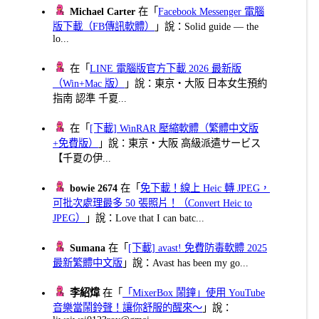
Michael Carter
在「
Facebook Messenger 電腦
版下載（FB傳訊軟體）
」說：Solid guide — the
lo...
在「
LINE 電腦版官方下載 2026 最新版
（Win+Mac 版）
」說：東京・大阪 日本女生預約
指南 認準 千夏...
在「
[下載] WinRAR 壓縮軟體（繁體中文版
+免費版）
」說：東京・大阪 高級派遣サービス
【千夏の伊...
bowie 2674
在「
免下載！線上 Heic 轉 JPEG，
可批次處理最多 50 張照片！（Convert Heic to
JPEG）
」說：Love that I can batc...
Sumana
在「
[下載] avast! 免費防毒軟體 2025
最新繁體中文版
」說：Avast has been my go...
李紹煒
在「
「MixerBox 鬧鐘」使用 YouTube
音樂當鬧鈴聲！讓你舒服的醒來～
」說：