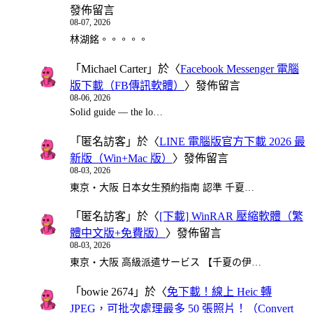
發佈留言
08-07, 2026
林湖銘。。。。。
「
Michael Carter
」於〈
Facebook Messenger 電腦
版下載（FB傳訊軟體）
〉發佈留言
08-06, 2026
Solid guide — the lo…
「
匿名訪客
」於〈
LINE 電腦版官方下載 2026 最
新版（Win+Mac 版）
〉發佈留言
08-03, 2026
東京・大阪 日本女生預約指南 認準 千夏…
「
匿名訪客
」於〈
[下載] WinRAR 壓縮軟體（繁
體中文版+免費版）
〉發佈留言
08-03, 2026
東京・大阪 高級派遣サービス 【千夏の伊…
「
bowie 2674
」於〈
免下載！線上 Heic 轉
JPEG，可批次處理最多 50 張照片！（Convert