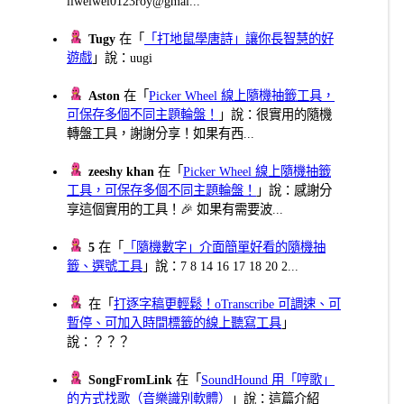
liweiwei0123roy@gmai...
Tugy
在「
「打地鼠學唐詩」讓你長智慧的好
遊戲
」說：uugi
Aston
在「
Picker Wheel 線上隨機抽籤工具，
可保存多個不同主題輪盤！
」說：很實用的隨機
轉盤工具，謝謝分享！如果有西...
zeeshy khan
在「
Picker Wheel 線上隨機抽籤
工具，可保存多個不同主題輪盤！
」說：感謝分
享這個實用的工具！🎉 如果有需要波...
5
在「
「隨機數字」介面簡單好看的隨機抽
籤、選號工具
」說：7 8 14 16 17 18 20 2...
在「
打逐字稿更輕鬆！oTranscribe 可調速、可
暫停、可加入時間標籤的線上聽寫工具
」
說：？？？
SongFromLink
在「
SoundHound 用「哼歌」
的方式找歌（音樂識別軟體）
」說：這篇介紹