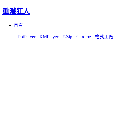
重灌狂人
Menu
Skip
首頁
to
content
PotPlayer
KMPlayer
7-Zip
Chrome
格式工廠