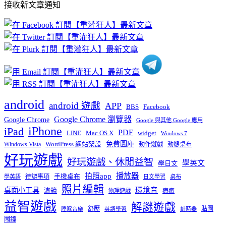
接收新文章通知
文
章
分
類
android
android 遊戲
APP
BBS
Facebook
Google Chrome 瀏覽器
Google Chrome
Google 與其他 Google 應用
iPhone
iPad
PDF
widget
LINE
Mac OS X
Windows 7
免費圖庫
Windows Vista
WordPress 網站架設
動作遊戲
動態桌布
好玩遊戲
好玩遊戲、休閒益智
學英文
學日文
播放器
拍照app
待辦事項
手機桌布
學英語
日文學習
桌布
照片編輯
桌面小工具
環境音
濾鏡
療癒
物理遊戲
益智遊戲
解謎遊戲
舒壓
貼圖
計時器
睡眠音樂
英語學習
鬧鐘