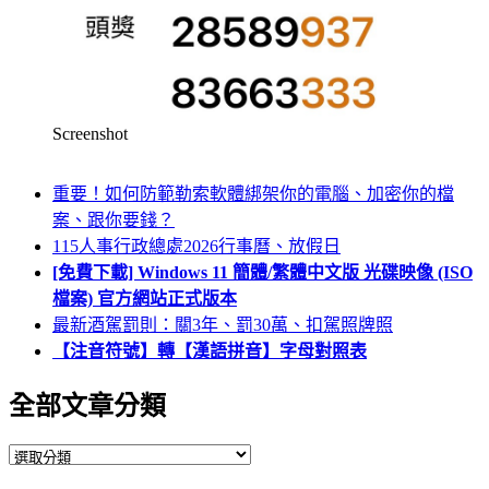
Screenshot
重要！如何防範勒索軟體綁架你的電腦、加密你的檔
案、跟你要錢？
115人事行政總處2026行事曆、放假日
[免費下載] Windows 11 簡體/繁體中文版 光碟映像 (ISO
檔案) 官方網站正式版本
最新酒駕罰則：關3年、罰30萬、扣駕照牌照
【注音符號】轉【漢語拼音】字母對照表
全部文章分類
全
部