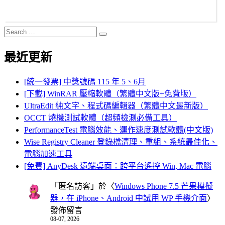
Search
Search
for:
最近更新
[統一發票] 中獎號碼 115 年 5、6月
[下載] WinRAR 壓縮軟體（繁體中文版+免費版）
UltraEdit 純文字、程式碼編輯器（繁體中文最新版）
OCCT 燒機測試軟體（超頻檢測必備工具）
PerformanceTest 電腦效能、運作速度測試軟體(中文版)
Wise Registry Cleaner 登錄檔清理、重組、系統最佳化、
電腦加速工具
[免費] AnyDesk 遠端桌面：跨平台遙控 Win, Mac 電腦
「
匿名訪客
」於〈
Windows Phone 7.5 芒果模擬
器，在 iPhone、Android 中試用 WP 手機介面
〉
發佈留言
08-07, 2026