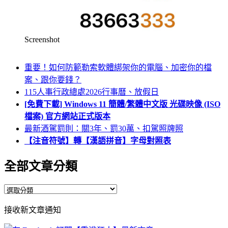
Screenshot
重要！如何防範勒索軟體綁架你的電腦、加密你的檔
案、跟你要錢？
115人事行政總處2026行事曆、放假日
[免費下載] Windows 11 簡體/繁體中文版 光碟映像 (ISO
檔案) 官方網站正式版本
最新酒駕罰則：關3年、罰30萬、扣駕照牌照
【注音符號】轉【漢語拼音】字母對照表
全部文章分類
全
部
接收新文章通知
文
章