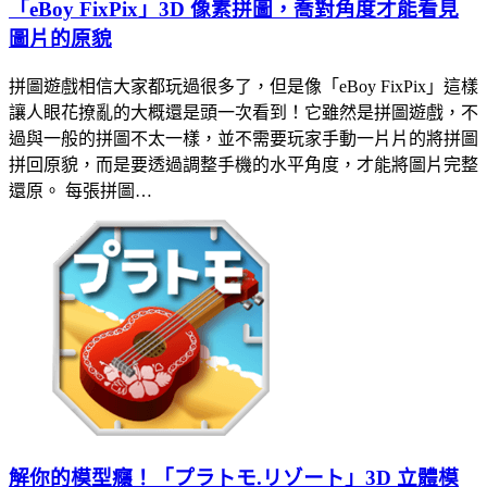
「eBoy FixPix」3D 像素拼圖，喬對角度才能看見
圖片的原貌
拼圖遊戲相信大家都玩過很多了，但是像「eBoy FixPix」這樣
讓人眼花撩亂的大概還是頭一次看到！它雖然是拼圖遊戲，不
過與一般的拼圖不太一樣，並不需要玩家手動一片片的將拼圖
拼回原貌，而是要透過調整手機的水平角度，才能將圖片完整
還原。 每張拼圖…
解你的模型癮！「プラトモ.リゾート」3D 立體模