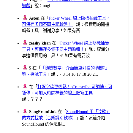
遊戲
」說：uugi
Aston
在「
Picker Wheel 線上隨機抽籤工具，
可保存多個不同主題輪盤！
」說：很實用的隨機
轉盤工具，謝謝分享！如果有西...
zeeshy khan
在「
Picker Wheel 線上隨機抽籤
工具，可保存多個不同主題輪盤！
」說：感謝分
享這個實用的工具！🎉 如果有需要波...
5
在「
「隨機數字」介面簡單好看的隨機抽
籤、選號工具
」說：7 8 14 16 17 18 20 2...
在「
打逐字稿更輕鬆！oTranscribe 可調速、可
暫停、可加入時間標籤的線上聽寫工具
」
說：？？？
SongFromLink
在「
SoundHound 用「哼歌」
的方式找歌（音樂識別軟體）
」說：這篇介紹
SoundHound 的情境很...