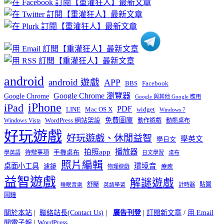
分
類
android
android 遊戲
APP
BBS
Facebook
Google Chrome 瀏覽器
Google Chrome
Google 與其他 Google 應用
iPhone
iPad
PDF
widget
LINE
Mac OS X
Windows 7
免費圖庫
Windows Vista
WordPress 網站架設
動作遊戲
動態桌布
好玩遊戲
好玩遊戲、休閒益智
學英文
學日文
播放器
拍照app
待辦事項
手機桌布
學英語
日文學習
桌布
照片編輯
桌面小工具
環境音
濾鏡
療癒
物理遊戲
益智遊戲
解謎遊戲
舒壓
貼圖
計時器
睡眠音樂
英語學習
鬧鐘
關於本站
|
聯絡站長(Contact Us)
|
廣告刊登
|
訂閱新文章
/
用 Email
閱電子報
|
WordPress