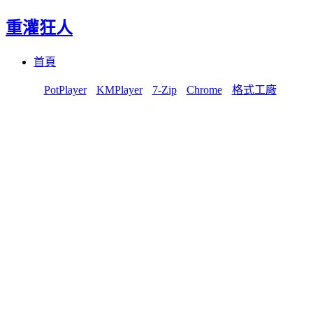
重灌狂人
Menu
Skip
首頁
to
content
PotPlayer
KMPlayer
7-Zip
Chrome
格式工廠