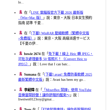
lo...
在「
LINE 電腦版官方下載 2026 最新版
（Win+Mac 版）
」說：東京・大阪 日本女生預約
指南 認準 千夏...
在「
[下載] WinRAR 壓縮軟體（繁體中文版
+免費版）
」說：東京・大阪 高級派遣サービス
【千夏の伊...
bowie 2674
在「
免下載！線上 Heic 轉 JPEG，
可批次處理最多 50 張照片！（Convert Heic to
JPEG）
」說：Love that I can batc...
Sumana
在「
[下載] avast! 免費防毒軟體 2025
最新繁體中文版
」說：Avast has been my go...
李紹煒
在「
「MixerBox 鬧鐘」使用 YouTube
音樂當鬧鈴聲！讓你舒服的醒來～
」說：
liweiwei0123roy@gmai...
Tugy
在「
「打地鼠學唐詩」讓你長智慧的好