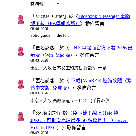
林湖銘。。。。。
「
Michael Carter
」於〈
Facebook Messenger 電腦
版下載（FB傳訊軟體）
〉發佈留言
08-06, 2026
Solid guide — the lo…
「
匿名訪客
」於〈
LINE 電腦版官方下載 2026 最
新版（Win+Mac 版）
〉發佈留言
08-03, 2026
東京・大阪 日本女生預約指南 認準 千夏…
「
匿名訪客
」於〈
[下載] WinRAR 壓縮軟體（繁
體中文版+免費版）
〉發佈留言
08-03, 2026
東京・大阪 高級派遣サービス 【千夏の伊…
「
bowie 2674
」於〈
免下載！線上 Heic 轉
JPEG，可批次處理最多 50 張照片！（Convert
Heic to JPEG）
〉發佈留言
08-02, 2026